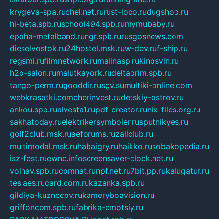
krygeva-spa.ru
chel.net.ru
rust-loco.ru
dugshop.ru
hl-beta.spb.ru
school494.spb.ru
mymubaby.ru
epoha-metalband.ru
ngr.spb.ru
rusgosnews.com
dieselvostok.ru
24hostel.msk.ru
w-dev.ru
f-ship.ru
regsmi.ru
filmnetwork.ru
malinasp.ru
kinosvin.ru
h2o-salon.ru
malutkayork.ru
deltaprim.spb.ru
tango-perm.ru
gooddir.ru
sgv.su
multiki-online.com
webkrasotki.com
cherinvest.ru
detskiy-ostrov.ru
ankou.spb.ru
alvesta1.ru
pdf-creator.ru
nix-files.org.ru
sakhatoday.ru
elektrikersymboler.ru
sputnikyes.ru
golf2club.msk.ru
aeforums.ru
zallclub.ru
multimodal.msk.ru
habaigry.ru
haikko.ru
sobakopedia.ru
isz-fest.ru
ewnc.info
screensaver-clock.net.ru
volnav.spb.ru
comnat.ru
npf.net.ru
7bit.pp.ru
kalugatur.ru
tesiaes.ru
card.com.ru
kazanka.spb.ru
gildiya-kuznecov.ru
kameryboavision.ru
griffoncom.spb.ru
fabrika-emotsiy.ru