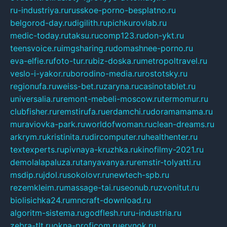
ru-industriya.ru
russkoe-porno-besplatno.ru
belgorod-day.ru
digilith.ru
pichkurovlab.ru
medic-today.ru
taksu.ru
comp123.ru
don-ykt.ru
teensvoice.ru
imgsharing.ru
domashnee-porno.ru
eva-elfie.ru
foto-tur.ru
biz-doska.ru
metropoltravel.ru
veslo-i-yakor.ru
borodino-media.ru
rostotsky.ru
regionufa.ru
weiss-bet.ru
zaryna.ru
casinotablet.ru
universalia.ru
remont-mebeli-moscow.ru
termomur.ru
clubfisher.ru
remstirufa.ru
erdamchi.ru
doramamama.ru
muraviovka-park.ru
worldofwoman.ru
clean-dreams.ru
arkrym.ru
kristinita.ru
dircomputer.ru
healthenter.ru
textexperts.ru
pivnaya-kruzhka.ru
kinofilmy-2021.ru
demolalapaluza.ru
tanyavanya.ru
remstir-tolyatti.ru
msdip.ru
jdol.ru
sokolovr.ru
newtech-spb.ru
rezemkleim.ru
massage-tai.ru
seonub.ru
zvonitut.ru
biolisichka24.ru
mncraft-download.ru
algoritm-sistema.ru
godflesh.ru
ru-industria.ru
zebra-tlt.ru
okna-proficom.ru
erynok.ru