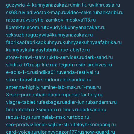
guzywia-4-kuhnyanazakaz.ru
mir-tk.ru
vlknrussia.ru
cs68.ru
vladivostok-map.ru
video-seks.ru
bankaribi.ru
raszar.ru
vskrytie-zamkov-moskva113.ru
lipetsktelecom.ru
tovudyi4kuhnyanazakaz.ru
seksuzb.ru
guzywia4kuhnyanazakaz.ru
fabrikaofabrikaokuhny.ru
kuhnyaekuhnyaafabrika.ru
kuhnyaykuhnyayfabrika.ru
e-abis1c.ru
store-brawl-stars.ru
kts-services.ru
dark-sand.ru
sindika-01.ru
sp-life.ru
x-legion.ru
sib-archives.ru
e-abis-1-c.ru
sindika01.ru
venda-festival.ru
store-brawlstars.ru
dooraleksandria.ru
antenna-highly.ru
mine-lab-msk.ru
1-mus.ru
3-sex-porn.ru
ban-damn.ru
purse-factory.ru
viagra-tablet.ru
fasbags.ru
adler-jun.ru
bandamn.ru
fincontech.ru
3sexporn.ru
1mus.ru
darksand.ru
rebus-toys.ru
minelab-msk.ru
rtdco.ru
seo-prodvizhenie-sajtov-stroitelnyh-kompanij.ru
card-voice.ru
rulonnyygazon177.ru
snow-guard.ru