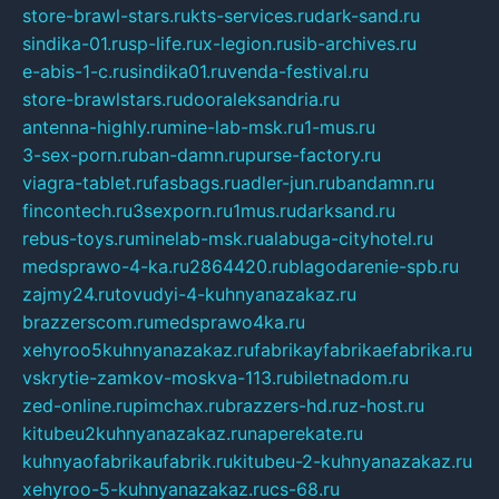
store-brawl-stars.ru
kts-services.ru
dark-sand.ru
sindika-01.ru
sp-life.ru
x-legion.ru
sib-archives.ru
e-abis-1-c.ru
sindika01.ru
venda-festival.ru
store-brawlstars.ru
dooraleksandria.ru
antenna-highly.ru
mine-lab-msk.ru
1-mus.ru
3-sex-porn.ru
ban-damn.ru
purse-factory.ru
viagra-tablet.ru
fasbags.ru
adler-jun.ru
bandamn.ru
fincontech.ru
3sexporn.ru
1mus.ru
darksand.ru
rebus-toys.ru
minelab-msk.ru
alabuga-cityhotel.ru
medsprawo-4-ka.ru
2864420.ru
blagodarenie-spb.ru
zajmy24.ru
tovudyi-4-kuhnyanazakaz.ru
brazzerscom.ru
medsprawo4ka.ru
xehyroo5kuhnyanazakaz.ru
fabrikayfabrikaefabrika.ru
vskrytie-zamkov-moskva-113.ru
biletnadom.ru
zed-online.ru
pimchax.ru
brazzers-hd.ru
z-host.ru
kitubeu2kuhnyanazakaz.ru
naperekate.ru
kuhnyaofabrikaufabrik.ru
kitubeu-2-kuhnyanazakaz.ru
xehyroo-5-kuhnyanazakaz.ru
cs-68.ru