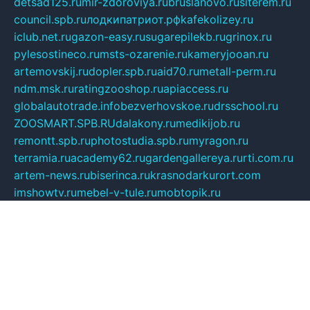
detsad125.ru
mir-zdoroviya.ru
bruslanovo.ru
siterem.ru
council.spb.ru
лодкипатриот.рф
kafekolizey.ru
iclub.net.ru
gazon-easy.ru
sugarepilekb.ru
grinox.ru
pylesostineco.ru
msts-ozarenie.ru
kameryjooan.ru
artemovskij.ru
dopler.spb.ru
aid70.ru
metall-perm.ru
ndm.msk.ru
ratingzooshop.ru
apiaccess.ru
globalautotrade.info
bezverhovskoe.ru
drsschool.ru
ZOOSMART.SPB.RU
dalakony.ru
medikijob.ru
remontt.spb.ru
photostudia.spb.ru
myragon.ru
terramia.ru
academy62.ru
gardengallereya.ru
rti.com.ru
artem-news.ru
biserinca.ru
krasnodarkurort.com
imshowtv.ru
mebel-v-tule.ru
mobtopik.ru
pcsecurity.net.ru
tool-sib.ru
multimetrunit.ru
sp-tour.ru
fan-cs.ru
santeh-russia.ru
symbian9.net.ru
DSHAIR.RU
tmmotors.spb.ru
xjocuricopii.com
musavtomat.msk.ru
obustrojdom.ru
sovetcik.ru
ybaranovskaya.ru
ppknews.ru
cult-alshei.ru
JAPANRUSSIA.RU
proekciyamebel.ru
imper-finans.ru
rim.org.ru