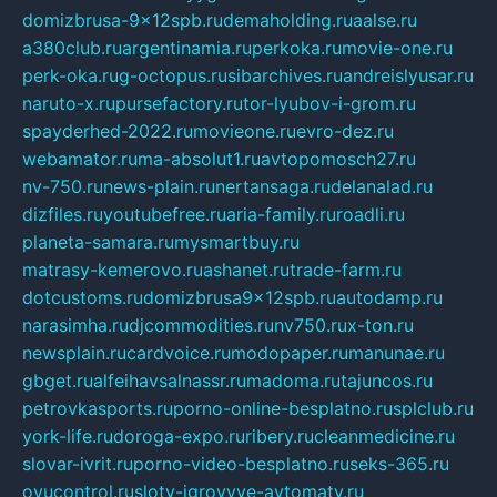
domizbrusa-9x12spb.ru
demaholding.ru
aalse.ru
a380club.ru
argentinamia.ru
perkoka.ru
movie-one.ru
perk-oka.ru
g-octopus.ru
sibarchives.ru
andreislyusar.ru
naruto-x.ru
pursefactory.ru
tor-lyubov-i-grom.ru
spayderhed-2022.ru
movieone.ru
evro-dez.ru
webamator.ru
ma-absolut1.ru
avtopomosch27.ru
nv-750.ru
news-plain.ru
nertansaga.ru
delanalad.ru
dizfiles.ru
youtubefree.ru
aria-family.ru
roadli.ru
planeta-samara.ru
mysmartbuy.ru
matrasy-kemerovo.ru
ashanet.ru
trade-farm.ru
dotcustoms.ru
domizbrusa9x12spb.ru
autodamp.ru
narasimha.ru
djcommodities.ru
nv750.ru
x-ton.ru
newsplain.ru
cardvoice.ru
modopaper.ru
manunae.ru
gbget.ru
alfeihavsalnassr.ru
madoma.ru
tajuncos.ru
petrovkasports.ru
porno-online-besplatno.ru
splclub.ru
york-life.ru
doroga-expo.ru
ribery.ru
cleanmedicine.ru
slovar-ivrit.ru
porno-video-besplatno.ru
seks-365.ru
ovucontrol.ru
sloty-igrovyye-avtomaty.ru