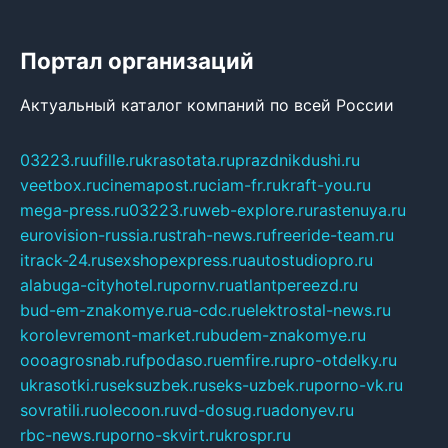
Портал организаций
Актуальный каталог компаний по всей России
03223.ru
ufille.ru
krasotata.ru
prazdnikdushi.ru
veetbox.ru
cinemapost.ru
ciam-fr.ru
kraft-you.ru
mega-press.ru
03223.ru
web-explore.ru
rastenuya.ru
eurovision-russia.ru
strah-news.ru
freeride-team.ru
itrack-24.ru
sexshopexpress.ru
autostudiopro.ru
alabuga-cityhotel.ru
pornv.ru
atlantpereezd.ru
bud-em-znakomye.ru
a-cdc.ru
elektrostal-news.ru
korolevremont-market.ru
budem-znakomye.ru
oooagrosnab.ru
fpodaso.ru
emfire.ru
pro-otdelky.ru
ukrasotki.ru
seksuzbek.ru
seks-uzbek.ru
porno-vk.ru
sovratili.ru
olecoon.ru
vd-dosug.ru
adonyev.ru
rbc-news.ru
porno-skvirt.ru
krospr.ru