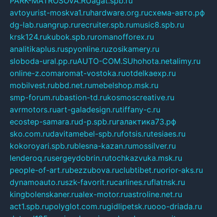
PARK-MATROSOVA.RU
agat.spb.ru
avtoyurist-moskva1.ru
hardware.org.ru
схема-авто.рф
dg-lab.ru
angrup.ru
recruiter.spb.ru
music8.spb.ru
krsk124.ru
kubok.spb.ru
romanofforex.ru
analitikaplus.ru
spyonline.ru
zosikamery.ru
sloboda-ural.pp.ru
AUTO-COM.SU
hohota.net
alimy.ru
online-z.com
aromat-vostoka.ru
otdelkaexp.ru
mobilvest.ru
bbd.net.ru
mebelshop.msk.ru
smp-forum.ru
bastion-td.ru
kosmoscreative.ru
avrmotors.ru
art-galadesign.ru
tiffany-c.ru
ecostep-samara.ru
d-p.spb.ru
галактика73.рф
sko.com.ru
davitamebel-spb.ru
fotsis.ru
tesiaes.ru
kokoroyari.spb.ru
blesna-kazan.ru
mossilver.ru
lenderoq.ru
sergeydobrin.ru
tochkazvuka.msk.ru
people-of-art.ru
bezzubova.ru
clubtibet.ru
orior-aks.ru
dynamoauto.ru
szk-favorit.ru
carlines.ru
flatnsk.ru
kingbolenskaner.ru
alex-motor.ru
astroline.net.ru
act1.spb.ru
polyglot.com.ru
gidlipetsk.ru
ooo-driada.ru