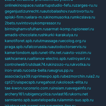
onlinekinospace.ru
startupstudio-fefu.ru
zarges-ru.ru
gegenjustizunrecht.ru
autobalashov.ru
utrovortu.ru
spiski-firm.ru
elara-m.ru
kinomusorka.ru
mkcslava.ru
2bets.ru
vintovoykompressor.ru
birminghamvsfulham.ru
sarmat-komp.ru
pioneeri.ru
amadis-chocolate.ru
shkurki-karakulya.ru
kanotiforet.spb.ru
tutmassage.ru
ecolog.org.ru
praga.spb.ru
falcorussia.ru
autodoctorservis.ru
kamertondom.spb.ru
net-life.net.ru
avto-vozim.ru
sakhcamera.ru
alliance-electro.spb.ru
stroyavt.ru
controlweb1.ru
tdsak74.ru
kinzozo-ru.ru
kvotka.ru
iron-snab.ru
costa-bella.ru
eugrus.pp.ru
associaciya39.ru
primexpo.spb.ru
bezmorchin.ru
ia2.ru
cpt21.ru
ispecspb.ru
regahost.ru
kolosok-elita.ru
tae-kwon.ru
consrio.com.ru
insiam.ru
avegainfo.ru
archery161.ru
bigencyclica.ru
vlast16.ru
korru.net
sarmiento.spb.su
extelopedia.ru
lammin-suo.spb.ru
iskatour.spb.ru
snpi.org.ru
running-line.ru