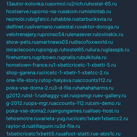
13autor-kolonka.ru
sormol.ru
2rich.ru
hostel-65.ru
hostserve.ru
porno-na-russkom.ru
mishinlab.ru
neznobi.ru
bigfatcc.ru
habble.ru
starbucksvia.ru
delfinet.ru
silvernano.ru
elestal.ru
vektor-doroga.ru
velotrenajery.ru
pronso54.ru
lenasever.ru
lovinskix.ru
show-pets.ru
smartnews03.ru
discofoxworld.ru
miraclecoon.ru
pongup.ru
hostel65.ru
liura.ru
glasspb.ru
firehunters.ru
gribowo.ru
gnalis.ru
bulkitula.ru
hometown-france.ru
1-xbeticricetc-1-xbetti-5.ru
shop-garena.ru
cricetc-1-xbetr-1-xbetcc-2.ru
one-life-story.ru
top-halyava.ru
accounts112.ru
poka-vse-doma-2.ru
3-d-file.ru
hahahaharms.ru
g2012.ru
tst-1.ru
shaggy-cat.ru
opsmgr.ru
ev-gallery.ru
g-2012.ru
ops-mgr.ru
accounts-112.ru
csm-demo.ru
poka-vse-doma2.ru
airgungames.ru
allseo-host.ru
tehosmotre.ru
varieta-yug.ru
cricetc1xbetr1xbetcc2.ru
raytor-d.ru
atillagunn.ru
3d-file.ru
1xbeticricetc1xbetti5.ru
uafoot-statti.ru
e-abis1c.ru