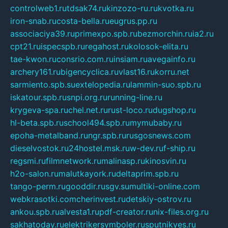
controlweb1.ru
tdsak74.ru
kinzozo-ru.ru
kvotka.ru
iron-snab.ru
costa-bella.ru
eugrus.pp.ru
associaciya39.ru
primexpo.spb.ru
bezmorchin.ru
ia2.ru
cpt21.ru
ispecspb.ru
regahost.ru
kolosok-elita.ru
tae-kwon.ru
consrio.com.ru
insiam.ru
avegainfo.ru
archery161.ru
bigencyclica.ru
vlast16.ru
korru.net
sarmiento.spb.su
extelopedia.ru
lammin-suo.spb.ru
iskatour.spb.ru
snpi.org.ru
running-line.ru
krygeva-spa.ru
chel.net.ru
rust-loco.ru
dugshop.ru
hl-beta.spb.ru
school494.spb.ru
mymubaby.ru
epoha-metalband.ru
ngr.spb.ru
rusgosnews.com
dieselvostok.ru
24hostel.msk.ru
w-dev.ru
f-ship.ru
regsmi.ru
filmnetwork.ru
malinasp.ru
kinosvin.ru
h2o-salon.ru
malutkayork.ru
deltaprim.spb.ru
tango-perm.ru
gooddir.ru
sgv.su
multiki-online.com
webkrasotki.com
cherinvest.ru
detskiy-ostrov.ru
ankou.spb.ru
alvesta1.ru
pdf-creator.ru
nix-files.org.ru
sakhatoday.ru
elektrikersymboler.ru
sputnikyes.ru