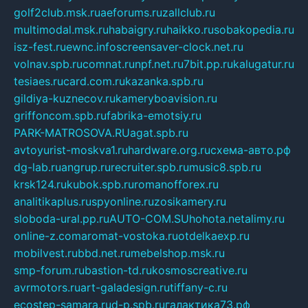
golf2club.msk.ru
aeforums.ru
zallclub.ru
multimodal.msk.ru
habaigry.ru
haikko.ru
sobakopedia.ru
isz-fest.ru
ewnc.info
screensaver-clock.net.ru
volnav.spb.ru
comnat.ru
npf.net.ru
7bit.pp.ru
kalugatur.ru
tesiaes.ru
card.com.ru
kazanka.spb.ru
gildiya-kuznecov.ru
kameryboavision.ru
griffoncom.spb.ru
fabrika-emotsiy.ru
PARK-MATROSOVA.RU
agat.spb.ru
avtoyurist-moskva1.ru
hardware.org.ru
схема-авто.рф
dg-lab.ru
angrup.ru
recruiter.spb.ru
music8.spb.ru
krsk124.ru
kubok.spb.ru
romanofforex.ru
analitikaplus.ru
spyonline.ru
zosikamery.ru
sloboda-ural.pp.ru
AUTO-COM.SU
hohota.net
alimy.ru
online-z.com
aromat-vostoka.ru
otdelkaexp.ru
mobilvest.ru
bbd.net.ru
mebelshop.msk.ru
smp-forum.ru
bastion-td.ru
kosmoscreative.ru
avrmotors.ru
art-galadesign.ru
tiffany-c.ru
ecostep-samara.ru
d-p.spb.ru
галактика73.рф