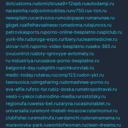
dotcustoms.ru
domizbrusa9x12spb.ru
autodamp.ru
narasimha.ru
djcommodities.ru
nv750.ru
x-ton.ru
newsplain.ru
cardvoice.ru
modopaper.ru
manunae.ru
gbget.ru
alfeihavsalnassr.ru
madoma.ru
tajuncos.ru
petrovkasports.ru
porno-online-besplatno.ru
splclub.ru
york-life.ru
doroga-expo.ru
ribery.ru
cleanmedicine.ru
slovar-ivrit.ru
porno-video-besplatno.ru
seks-365.ru
ovucontrol.ru
sloty-igrovyye-avtomaty.ru
ru-industriya.ru
russkoe-porno-besplatno.ru
belgorod-day.ru
digilith.ru
pichkurovlab.ru
medic-today.ru
taksu.ru
comp123.ru
don-ykt.ru
teensvoice.ru
imgsharing.ru
domashnee-porno.ru
eva-elfie.ru
foto-tur.ru
biz-doska.ru
metropoltravel.ru
veslo-i-yakor.ru
borodino-media.ru
rostotsky.ru
regionufa.ru
weiss-bet.ru
zaryna.ru
casinotablet.ru
universalia.ru
remont-mebeli-moscow.ru
termomur.ru
clubfisher.ru
remstirufa.ru
erdamchi.ru
doramamama.ru
muraviovka-park.ru
worldofwoman.ru
clean-dreams.ru