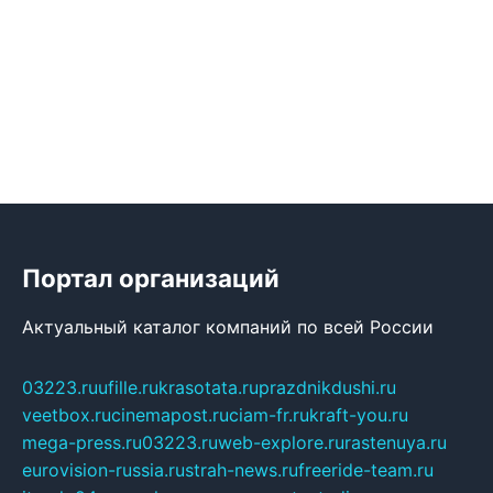
Портал организаций
Актуальный каталог компаний по всей России
03223.ru
ufille.ru
krasotata.ru
prazdnikdushi.ru
veetbox.ru
cinemapost.ru
ciam-fr.ru
kraft-you.ru
mega-press.ru
03223.ru
web-explore.ru
rastenuya.ru
eurovision-russia.ru
strah-news.ru
freeride-team.ru