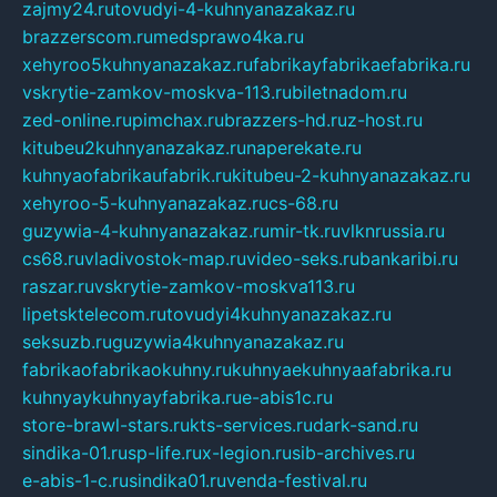
zajmy24.ru
tovudyi-4-kuhnyanazakaz.ru
brazzerscom.ru
medsprawo4ka.ru
xehyroo5kuhnyanazakaz.ru
fabrikayfabrikaefabrika.ru
vskrytie-zamkov-moskva-113.ru
biletnadom.ru
zed-online.ru
pimchax.ru
brazzers-hd.ru
z-host.ru
kitubeu2kuhnyanazakaz.ru
naperekate.ru
kuhnyaofabrikaufabrik.ru
kitubeu-2-kuhnyanazakaz.ru
xehyroo-5-kuhnyanazakaz.ru
cs-68.ru
guzywia-4-kuhnyanazakaz.ru
mir-tk.ru
vlknrussia.ru
cs68.ru
vladivostok-map.ru
video-seks.ru
bankaribi.ru
raszar.ru
vskrytie-zamkov-moskva113.ru
lipetsktelecom.ru
tovudyi4kuhnyanazakaz.ru
seksuzb.ru
guzywia4kuhnyanazakaz.ru
fabrikaofabrikaokuhny.ru
kuhnyaekuhnyaafabrika.ru
kuhnyaykuhnyayfabrika.ru
e-abis1c.ru
store-brawl-stars.ru
kts-services.ru
dark-sand.ru
sindika-01.ru
sp-life.ru
x-legion.ru
sib-archives.ru
e-abis-1-c.ru
sindika01.ru
venda-festival.ru