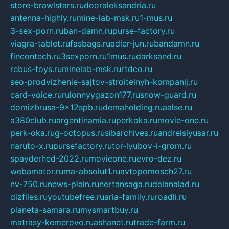
store-brawlstars.ru
dooraleksandria.ru
antenna-highly.ru
mine-lab-msk.ru
1-mus.ru
3-sex-porn.ru
ban-damn.ru
purse-factory.ru
viagra-tablet.ru
fasbags.ru
adler-jun.ru
bandamn.ru
fincontech.ru
3sexporn.ru
1mus.ru
darksand.ru
rebus-toys.ru
minelab-msk.ru
rtdco.ru
seo-prodvizhenie-sajtov-stroitelnyh-kompanij.ru
card-voice.ru
rulonnyygazon177.ru
snow-guard.ru
domizbrusa-9x12spb.ru
demaholding.ru
aalse.ru
a380club.ru
argentinamia.ru
perkoka.ru
movie-one.ru
perk-oka.ru
g-octopus.ru
sibarchives.ru
andreislyusar.ru
naruto-x.ru
pursefactory.ru
tor-lyubov-i-grom.ru
spayderhed-2022.ru
movieone.ru
evro-dez.ru
webamator.ru
ma-absolut1.ru
avtopomosch27.ru
nv-750.ru
news-plain.ru
nertansaga.ru
delanalad.ru
dizfiles.ru
youtubefree.ru
aria-family.ru
roadli.ru
planeta-samara.ru
mysmartbuy.ru
matrasy-kemerovo.ru
ashanet.ru
trade-farm.ru