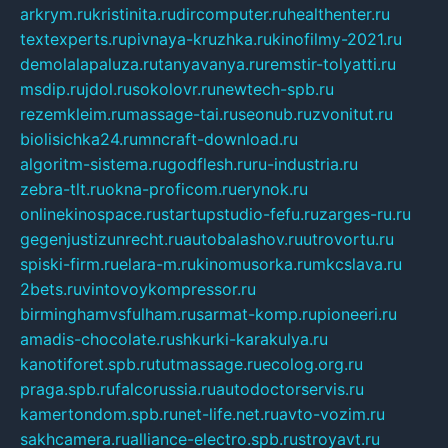
arkrym.ru
kristinita.ru
dircomputer.ru
healthenter.ru
textexperts.ru
pivnaya-kruzhka.ru
kinofilmy-2021.ru
demolalapaluza.ru
tanyavanya.ru
remstir-tolyatti.ru
msdip.ru
jdol.ru
sokolovr.ru
newtech-spb.ru
rezemkleim.ru
massage-tai.ru
seonub.ru
zvonitut.ru
biolisichka24.ru
mncraft-download.ru
algoritm-sistema.ru
godflesh.ru
ru-industria.ru
zebra-tlt.ru
okna-proficom.ru
erynok.ru
onlinekinospace.ru
startupstudio-fefu.ru
zarges-ru.ru
gegenjustizunrecht.ru
autobalashov.ru
utrovortu.ru
spiski-firm.ru
elara-m.ru
kinomusorka.ru
mkcslava.ru
2bets.ru
vintovoykompressor.ru
birminghamvsfulham.ru
sarmat-komp.ru
pioneeri.ru
amadis-chocolate.ru
shkurki-karakulya.ru
kanotiforet.spb.ru
tutmassage.ru
ecolog.org.ru
praga.spb.ru
falcorussia.ru
autodoctorservis.ru
kamertondom.spb.ru
net-life.net.ru
avto-vozim.ru
sakhcamera.ru
alliance-electro.spb.ru
stroyavt.ru