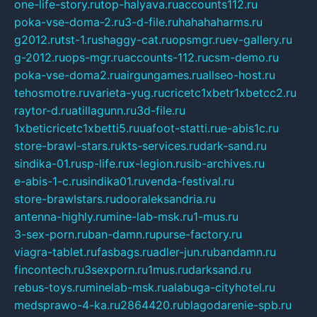
one-life-story.ru
top-halyava.ru
accounts112.ru
poka-vse-doma-2.ru
3-d-file.ru
hahahaharms.ru
g2012.ru
tst-1.ru
shaggy-cat.ru
opsmgr.ru
ev-gallery.ru
g-2012.ru
ops-mgr.ru
accounts-112.ru
csm-demo.ru
poka-vse-doma2.ru
airgungames.ru
allseo-host.ru
tehosmotre.ru
varieta-yug.ru
cricetc1xbetr1xbetcc2.ru
raytor-d.ru
atillagunn.ru
3d-file.ru
1xbeticricetc1xbetti5.ru
uafoot-statti.ru
e-abis1c.ru
store-brawl-stars.ru
kts-services.ru
dark-sand.ru
sindika-01.ru
sp-life.ru
x-legion.ru
sib-archives.ru
e-abis-1-c.ru
sindika01.ru
venda-festival.ru
store-brawlstars.ru
dooraleksandria.ru
antenna-highly.ru
mine-lab-msk.ru
1-mus.ru
3-sex-porn.ru
ban-damn.ru
purse-factory.ru
viagra-tablet.ru
fasbags.ru
adler-jun.ru
bandamn.ru
fincontech.ru
3sexporn.ru
1mus.ru
darksand.ru
rebus-toys.ru
minelab-msk.ru
alabuga-cityhotel.ru
medsprawo-4-ka.ru
2864420.ru
blagodarenie-spb.ru