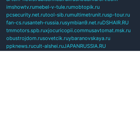
imshowtv.ru
mebel-v-tule.ru
mobtopik.ru
pcsecurity.net.ru
tool-sib.ru
multimetrunit.ru
sp-tour.ru
fan-cs.ru
santeh-russia.ru
symbian9.net.ru
DSHAIR.RU
tmmotors.spb.ru
xjocuricopii.com
musavtomat.msk.ru
obustrojdom.ru
sovetcik.ru
ybaranovskaya.ru
ppknews.ru
cult-alshei.ru
JAPANRUSSIA.RU
proekciyamebel.ru
imper-finans.ru
rim.org.ru
glamourai.ru
brassminus.ru
zabor-pro.ru
ftn.pp.ru
dorogoe58.ru
laimengpacker.ru
kuzova-zapchasti.ru
sageerp.ru
taxodrom.ru
dsrazvitie.ru
hardcity.net.ru
ratinghomegames.ru
topservice25.ru
gubernyan.ru
gtglasslined.ru
ii4.ru
tssport.spb.ru
andorra24.com
blackwallstreet.ru
oboimos.ru
optim-doors.com.ru
ikuch.ru
nycr.org.ru
npa21.ru
vremya-ch.spb.ru
desert000.ru
ivtorgi.ru
ifiori.ru
catalog-statei.ru
dcv.org.ru
spetsmaster174.ru
ipkameryhiseeu.ru
dum26.ru
ruspol.spb.ru
fr-opendp.ru
kam-solnyshko.ru
cheyenne-arapaho.ru
sevzapmetal.spb.ru