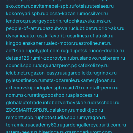
sko.com.ru
davitamebel-spb.ru
fotsis.ru
tesiaes.ru
kokoroyari.spb.ru
blesna-kazan.ru
mossilver.ru
lenderoq.ru
sergeydobrin.ru
tochkazvuka.msk.ru
people-of-art.ru
bezzubova.ru
clubtibet.ru
orior-aks.ru
dynamoauto.ru
szk-favorit.ru
carlines.ru
flatnsk.ru
kingbolenskaner.ru
alex-motor.ru
astroline.net.ru
act1.spb.ru
polyglot.com.ru
gidlipetsk.ru
ooo-driada.ru
detsad125.ru
mir-zdoroviya.ru
bruslanovo.ru
siterem.ru
council.spb.ru
лодкипатриот.рф
kafekolizey.ru
iclub.net.ru
gazon-easy.ru
sugarepilekb.ru
grinox.ru
pylesostineco.ru
msts-ozarenie.ru
kameryjooan.ru
artemovskij.ru
dopler.spb.ru
aid70.ru
metall-perm.ru
ndm.msk.ru
ratingzooshop.ru
apiaccess.ru
globalautotrade.info
bezverhovskoe.ru
drsschool.ru
ZOOSMART.SPB.RU
dalakony.ru
medikijob.ru
remontt.spb.ru
photostudia.spb.ru
myragon.ru
terramia.ru
academy62.ru
gardengallereya.ru
rti.com.ru
artem-news.ru
biserinca.ru
krasnodarkurort.com