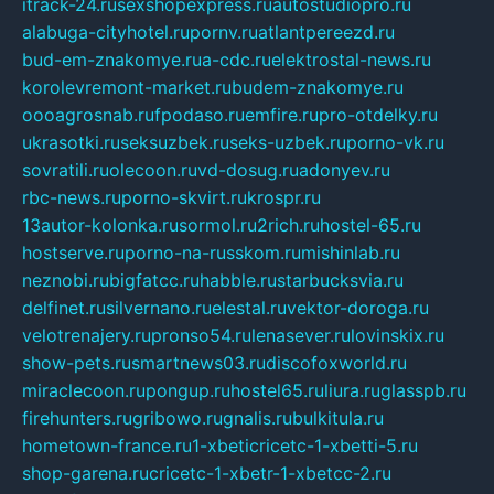
itrack-24.ru
sexshopexpress.ru
autostudiopro.ru
alabuga-cityhotel.ru
pornv.ru
atlantpereezd.ru
bud-em-znakomye.ru
a-cdc.ru
elektrostal-news.ru
korolevremont-market.ru
budem-znakomye.ru
oooagrosnab.ru
fpodaso.ru
emfire.ru
pro-otdelky.ru
ukrasotki.ru
seksuzbek.ru
seks-uzbek.ru
porno-vk.ru
sovratili.ru
olecoon.ru
vd-dosug.ru
adonyev.ru
rbc-news.ru
porno-skvirt.ru
krospr.ru
13autor-kolonka.ru
sormol.ru
2rich.ru
hostel-65.ru
hostserve.ru
porno-na-russkom.ru
mishinlab.ru
neznobi.ru
bigfatcc.ru
habble.ru
starbucksvia.ru
delfinet.ru
silvernano.ru
elestal.ru
vektor-doroga.ru
velotrenajery.ru
pronso54.ru
lenasever.ru
lovinskix.ru
show-pets.ru
smartnews03.ru
discofoxworld.ru
miraclecoon.ru
pongup.ru
hostel65.ru
liura.ru
glasspb.ru
firehunters.ru
gribowo.ru
gnalis.ru
bulkitula.ru
hometown-france.ru
1-xbeticricetc-1-xbetti-5.ru
shop-garena.ru
cricetc-1-xbetr-1-xbetcc-2.ru