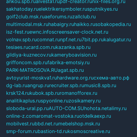
ankou.spb.ru
alvesta1.ru
pdf-creator.ru
nix-files.org.ru
sakhatoday.ru
elektrikersymboler.ru
sputnikyes.ru
golf2club.msk.ru
aeforums.ru
zallclub.ru
multimodal.msk.ru
habaigry.ru
haikko.ru
sobakopedia.ru
isz-fest.ru
ewnc.info
screensaver-clock.net.ru
volnav.spb.ru
comnat.ru
npf.net.ru
7bit.pp.ru
kalugatur.ru
tesiaes.ru
card.com.ru
kazanka.spb.ru
gildiya-kuznecov.ru
kameryboavision.ru
griffoncom.spb.ru
fabrika-emotsiy.ru
PARK-MATROSOVA.RU
agat.spb.ru
avtoyurist-moskva1.ru
hardware.org.ru
схема-авто.рф
dg-lab.ru
angrup.ru
recruiter.spb.ru
music8.spb.ru
krsk124.ru
kubok.spb.ru
romanofforex.ru
analitikaplus.ru
spyonline.ru
zosikamery.ru
sloboda-ural.pp.ru
AUTO-COM.SU
hohota.net
alimy.ru
online-z.com
aromat-vostoka.ru
otdelkaexp.ru
mobilvest.ru
bbd.net.ru
mebelshop.msk.ru
smp-forum.ru
bastion-td.ru
kosmoscreative.ru