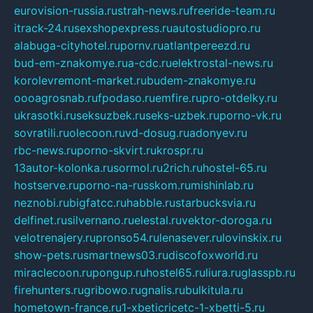
eurovision-russia.ru
strah-news.ru
freeride-team.ru
itrack-24.ru
sexshopexpress.ru
autostudiopro.ru
alabuga-cityhotel.ru
pornv.ru
atlantpereezd.ru
bud-em-znakomye.ru
a-cdc.ru
elektrostal-news.ru
korolevremont-market.ru
budem-znakomye.ru
oooagrosnab.ru
fpodaso.ru
emfire.ru
pro-otdelky.ru
ukrasotki.ru
seksuzbek.ru
seks-uzbek.ru
porno-vk.ru
sovratili.ru
olecoon.ru
vd-dosug.ru
adonyev.ru
rbc-news.ru
porno-skvirt.ru
krospr.ru
13autor-kolonka.ru
sormol.ru
2rich.ru
hostel-65.ru
hostserve.ru
porno-na-russkom.ru
mishinlab.ru
neznobi.ru
bigfatcc.ru
habble.ru
starbucksvia.ru
delfinet.ru
silvernano.ru
elestal.ru
vektor-doroga.ru
velotrenajery.ru
pronso54.ru
lenasever.ru
lovinskix.ru
show-pets.ru
smartnews03.ru
discofoxworld.ru
miraclecoon.ru
pongup.ru
hostel65.ru
liura.ru
glasspb.ru
firehunters.ru
gribowo.ru
gnalis.ru
bulkitula.ru
hometown-france.ru
1-xbeticricetc-1-xbetti-5.ru