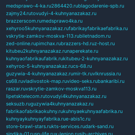
medsprawo-4-ka.ru
2864420.ru
blagodarenie-spb.ru
zajmy24.ru
tovudyi-4-kuhnyanazakaz.ru
brazzerscom.ru
medsprawo4ka.ru
xehyroo5kuhnyanazakaz.ru
fabrikayfabrikaefabrika.ru
vskrytie-zamkov-moskva-113.ru
biletnadom.ru
zed-online.ru
pimchax.ru
brazzers-hd.ru
z-host.ru
kitubeu2kuhnyanazakaz.ru
naperekate.ru
kuhnyaofabrikaufabrik.ru
kitubeu-2-kuhnyanazakaz.ru
xehyroo-5-kuhnyanazakaz.ru
cs-68.ru
guzywia-4-kuhnyanazakaz.ru
mir-tk.ru
vlknrussia.ru
cs68.ru
vladivostok-map.ru
video-seks.ru
bankaribi.ru
raszar.ru
vskrytie-zamkov-moskva113.ru
lipetsktelecom.ru
tovudyi4kuhnyanazakaz.ru
seksuzb.ru
guzywia4kuhnyanazakaz.ru
fabrikaofabrikaokuhny.ru
kuhnyaekuhnyaafabrika.ru
kuhnyaykuhnyayfabrika.ru
e-abis1c.ru
store-brawl-stars.ru
kts-services.ru
dark-sand.ru
sindika-01.ru
sp-life.ru
x-legion.ru
sib-archives.ru