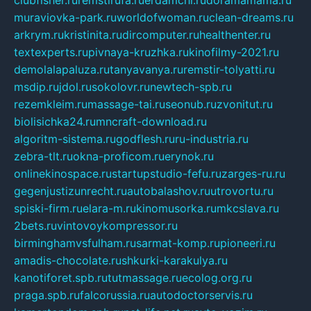
clubfisher.ru
remstirufa.ru
erdamchi.ru
doramamama.ru
muraviovka-park.ru
worldofwoman.ru
clean-dreams.ru
arkrym.ru
kristinita.ru
dircomputer.ru
healthenter.ru
textexperts.ru
pivnaya-kruzhka.ru
kinofilmy-2021.ru
demolalapaluza.ru
tanyavanya.ru
remstir-tolyatti.ru
msdip.ru
jdol.ru
sokolovr.ru
newtech-spb.ru
rezemkleim.ru
massage-tai.ru
seonub.ru
zvonitut.ru
biolisichka24.ru
mncraft-download.ru
algoritm-sistema.ru
godflesh.ru
ru-industria.ru
zebra-tlt.ru
okna-proficom.ru
erynok.ru
onlinekinospace.ru
startupstudio-fefu.ru
zarges-ru.ru
gegenjustizunrecht.ru
autobalashov.ru
utrovortu.ru
spiski-firm.ru
elara-m.ru
kinomusorka.ru
mkcslava.ru
2bets.ru
vintovoykompressor.ru
birminghamvsfulham.ru
sarmat-komp.ru
pioneeri.ru
amadis-chocolate.ru
shkurki-karakulya.ru
kanotiforet.spb.ru
tutmassage.ru
ecolog.org.ru
praga.spb.ru
falcorussia.ru
autodoctorservis.ru