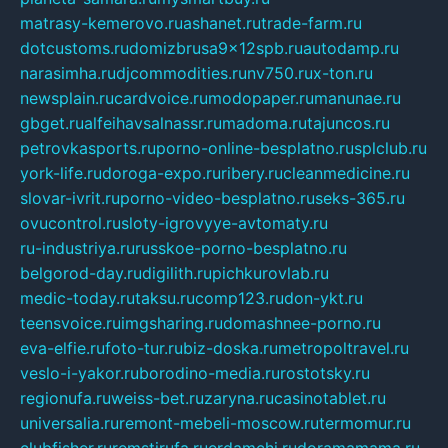
matrasy-kemerovo.ru
ashanet.ru
trade-farm.ru
dotcustoms.ru
domizbrusa9x12spb.ru
autodamp.ru
narasimha.ru
djcommodities.ru
nv750.ru
x-ton.ru
newsplain.ru
cardvoice.ru
modopaper.ru
manunae.ru
gbget.ru
alfeihavsalnassr.ru
madoma.ru
tajuncos.ru
petrovkasports.ru
porno-online-besplatno.ru
splclub.ru
york-life.ru
doroga-expo.ru
ribery.ru
cleanmedicine.ru
slovar-ivrit.ru
porno-video-besplatno.ru
seks-365.ru
ovucontrol.ru
sloty-igrovyye-avtomaty.ru
ru-industriya.ru
russkoe-porno-besplatno.ru
belgorod-day.ru
digilith.ru
pichkurovlab.ru
medic-today.ru
taksu.ru
comp123.ru
don-ykt.ru
teensvoice.ru
imgsharing.ru
domashnee-porno.ru
eva-elfie.ru
foto-tur.ru
biz-doska.ru
metropoltravel.ru
veslo-i-yakor.ru
borodino-media.ru
rostotsky.ru
regionufa.ru
weiss-bet.ru
zaryna.ru
casinotablet.ru
universalia.ru
remont-mebeli-moscow.ru
termomur.ru