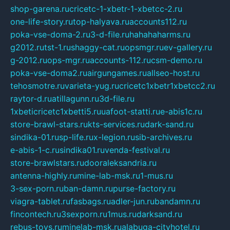
shop-garena.ru
cricetc-1-xbetr-1-xbetcc-2.ru
one-life-story.ru
top-halyava.ru
accounts112.ru
poka-vse-doma-2.ru
3-d-file.ru
hahahaharms.ru
g2012.ru
tst-1.ru
shaggy-cat.ru
opsmgr.ru
ev-gallery.ru
g-2012.ru
ops-mgr.ru
accounts-112.ru
csm-demo.ru
poka-vse-doma2.ru
airgungames.ru
allseo-host.ru
tehosmotre.ru
varieta-yug.ru
cricetc1xbetr1xbetcc2.ru
raytor-d.ru
atillagunn.ru
3d-file.ru
1xbeticricetc1xbetti5.ru
uafoot-statti.ru
e-abis1c.ru
store-brawl-stars.ru
kts-services.ru
dark-sand.ru
sindika-01.ru
sp-life.ru
x-legion.ru
sib-archives.ru
e-abis-1-c.ru
sindika01.ru
venda-festival.ru
store-brawlstars.ru
dooraleksandria.ru
antenna-highly.ru
mine-lab-msk.ru
1-mus.ru
3-sex-porn.ru
ban-damn.ru
purse-factory.ru
viagra-tablet.ru
fasbags.ru
adler-jun.ru
bandamn.ru
fincontech.ru
3sexporn.ru
1mus.ru
darksand.ru
rebus-toys.ru
minelab-msk.ru
alabuga-cityhotel.ru