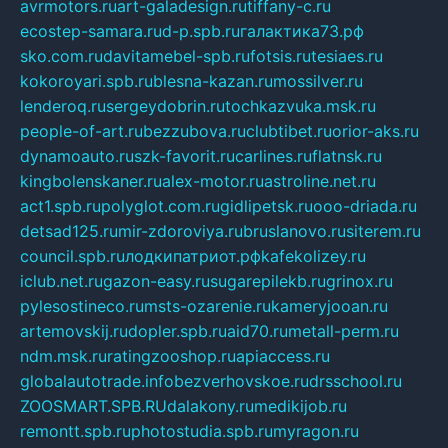
avrmotors.ru
art-galadesign.ru
tiffany-c.ru
ecostep-samara.ru
d-p.spb.ru
галактика73.рф
sko.com.ru
davitamebel-spb.ru
fotsis.ru
tesiaes.ru
kokoroyari.spb.ru
blesna-kazan.ru
mossilver.ru
lenderoq.ru
sergeydobrin.ru
tochkazvuka.msk.ru
people-of-art.ru
bezzubova.ru
clubtibet.ru
orior-aks.ru
dynamoauto.ru
szk-favorit.ru
carlines.ru
flatnsk.ru
kingbolenskaner.ru
alex-motor.ru
astroline.net.ru
act1.spb.ru
polyglot.com.ru
gidlipetsk.ru
ooo-driada.ru
detsad125.ru
mir-zdoroviya.ru
bruslanovo.ru
siterem.ru
council.spb.ru
лодкипатриот.рф
kafekolizey.ru
iclub.net.ru
gazon-easy.ru
sugarepilekb.ru
grinox.ru
pylesostineco.ru
msts-ozarenie.ru
kameryjooan.ru
artemovskij.ru
dopler.spb.ru
aid70.ru
metall-perm.ru
ndm.msk.ru
ratingzooshop.ru
apiaccess.ru
globalautotrade.info
bezverhovskoe.ru
drsschool.ru
ZOOSMART.SPB.RU
dalakony.ru
medikijob.ru
remontt.spb.ru
photostudia.spb.ru
myragon.ru