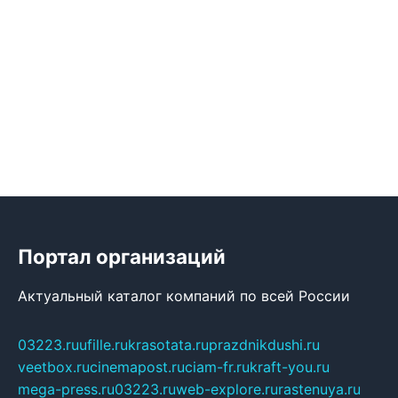
Портал организаций
Актуальный каталог компаний по всей России
03223.ru
ufille.ru
krasotata.ru
prazdnikdushi.ru
veetbox.ru
cinemapost.ru
ciam-fr.ru
kraft-you.ru
mega-press.ru
03223.ru
web-explore.ru
rastenuya.ru