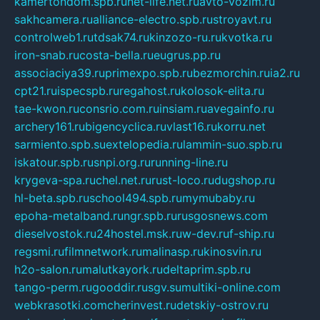
kamertondom.spb.ru
net-life.net.ru
avto-vozim.ru
sakhcamera.ru
alliance-electro.spb.ru
stroyavt.ru
controlweb1.ru
tdsak74.ru
kinzozo-ru.ru
kvotka.ru
iron-snab.ru
costa-bella.ru
eugrus.pp.ru
associaciya39.ru
primexpo.spb.ru
bezmorchin.ru
ia2.ru
cpt21.ru
ispecspb.ru
regahost.ru
kolosok-elita.ru
tae-kwon.ru
consrio.com.ru
insiam.ru
avegainfo.ru
archery161.ru
bigencyclica.ru
vlast16.ru
korru.net
sarmiento.spb.su
extelopedia.ru
lammin-suo.spb.ru
iskatour.spb.ru
snpi.org.ru
running-line.ru
krygeva-spa.ru
chel.net.ru
rust-loco.ru
dugshop.ru
hl-beta.spb.ru
school494.spb.ru
mymubaby.ru
epoha-metalband.ru
ngr.spb.ru
rusgosnews.com
dieselvostok.ru
24hostel.msk.ru
w-dev.ru
f-ship.ru
regsmi.ru
filmnetwork.ru
malinasp.ru
kinosvin.ru
h2o-salon.ru
malutkayork.ru
deltaprim.spb.ru
tango-perm.ru
gooddir.ru
sgv.su
multiki-online.com
webkrasotki.com
cherinvest.ru
detskiy-ostrov.ru