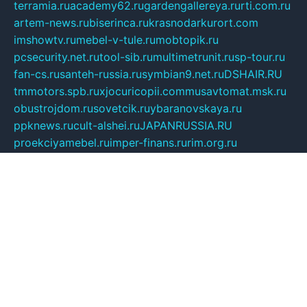
terramia.ru
academy62.ru
gardengallereya.ru
rti.com.ru
artem-news.ru
biserinca.ru
krasnodarkurort.com
imshowtv.ru
mebel-v-tule.ru
mobtopik.ru
pcsecurity.net.ru
tool-sib.ru
multimetrunit.ru
sp-tour.ru
fan-cs.ru
santeh-russia.ru
symbian9.net.ru
DSHAIR.RU
tmmotors.spb.ru
xjocuricopii.com
musavtomat.msk.ru
obustrojdom.ru
sovetcik.ru
ybaranovskaya.ru
ppknews.ru
cult-alshei.ru
JAPANRUSSIA.RU
proekciyamebel.ru
imper-finans.ru
rim.org.ru
glamourai.ru
brassminus.ru
zabor-pro.ru
ftn.pp.ru
dorogoe58.ru
laimengpacker.ru
kuzova-zapchasti.ru
sageerp.ru
taxodrom.ru
dsrazvitie.ru
hardcity.net.ru
ratinghomegames.ru
topservice25.ru
gubernyan.ru
gtglasslined.ru
ii4.ru
tssport.spb.ru
andorra24.com
blackwallstreet.ru
oboimos.ru
optim-doors.com.ru
ikuch.ru
nycr.org.ru
npa21.ru
vremya-ch.spb.ru
desert000.ru
ivtorgi.ru
ifiori.ru
catalog-statei.ru
dcv.org.ru
spetsmaster174.ru
ipkameryhiseeu.ru