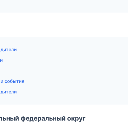
одители
ки
 и события
одители
альный федеральный округ