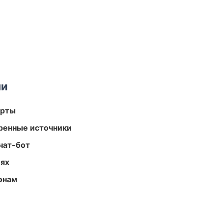
ми
арты
еренные источники
чат-бот
иях
онам