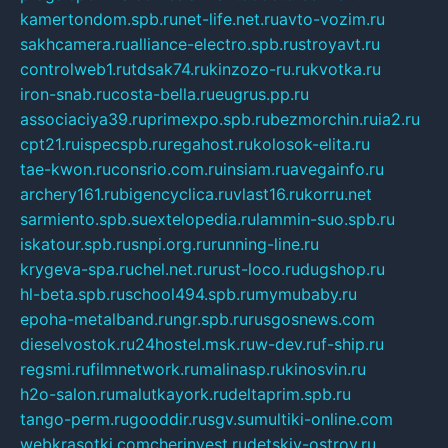
kamertondom.spb.ru
net-life.net.ru
avto-vozim.ru
sakhcamera.ru
alliance-electro.spb.ru
stroyavt.ru
controlweb1.ru
tdsak74.ru
kinzozo-ru.ru
kvotka.ru
iron-snab.ru
costa-bella.ru
eugrus.pp.ru
associaciya39.ru
primexpo.spb.ru
bezmorchin.ru
ia2.ru
cpt21.ru
ispecspb.ru
regahost.ru
kolosok-elita.ru
tae-kwon.ru
consrio.com.ru
insiam.ru
avegainfo.ru
archery161.ru
bigencyclica.ru
vlast16.ru
korru.net
sarmiento.spb.su
extelopedia.ru
lammin-suo.spb.ru
iskatour.spb.ru
snpi.org.ru
running-line.ru
krygeva-spa.ru
chel.net.ru
rust-loco.ru
dugshop.ru
hl-beta.spb.ru
school494.spb.ru
mymubaby.ru
epoha-metalband.ru
ngr.spb.ru
rusgosnews.com
dieselvostok.ru
24hostel.msk.ru
w-dev.ru
f-ship.ru
regsmi.ru
filmnetwork.ru
malinasp.ru
kinosvin.ru
h2o-salon.ru
malutkayork.ru
deltaprim.spb.ru
tango-perm.ru
gooddir.ru
sgv.su
multiki-online.com
webkrasotki.com
cherinvest.ru
detskiy-ostrov.ru