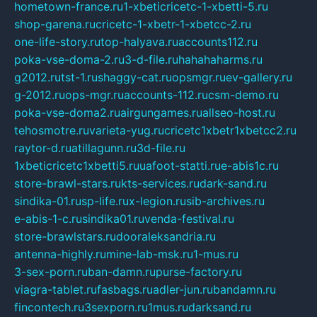
hometown-france.ru
1-xbeticricetc-1-xbetti-5.ru
shop-garena.ru
cricetc-1-xbetr-1-xbetcc-2.ru
one-life-story.ru
top-halyava.ru
accounts112.ru
poka-vse-doma-2.ru
3-d-file.ru
hahahaharms.ru
g2012.ru
tst-1.ru
shaggy-cat.ru
opsmgr.ru
ev-gallery.ru
g-2012.ru
ops-mgr.ru
accounts-112.ru
csm-demo.ru
poka-vse-doma2.ru
airgungames.ru
allseo-host.ru
tehosmotre.ru
varieta-yug.ru
cricetc1xbetr1xbetcc2.ru
raytor-d.ru
atillagunn.ru
3d-file.ru
1xbeticricetc1xbetti5.ru
uafoot-statti.ru
e-abis1c.ru
store-brawl-stars.ru
kts-services.ru
dark-sand.ru
sindika-01.ru
sp-life.ru
x-legion.ru
sib-archives.ru
e-abis-1-c.ru
sindika01.ru
venda-festival.ru
store-brawlstars.ru
dooraleksandria.ru
antenna-highly.ru
mine-lab-msk.ru
1-mus.ru
3-sex-porn.ru
ban-damn.ru
purse-factory.ru
viagra-tablet.ru
fasbags.ru
adler-jun.ru
bandamn.ru
fincontech.ru
3sexporn.ru
1mus.ru
darksand.ru