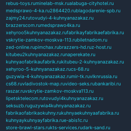
rebus-toys.ru
minelab-msk.ru
alabuga-cityhotel.ru
medsprawo-4-ka.ru
2864420.ru
blagodarenie-spb.ru
zajmy24.ru
tovudyi-4-kuhnyanazakaz.ru
brazzerscom.ru
medsprawo4ka.ru
xehyroo5kuhnyanazakaz.ru
fabrikayfabrikaefabrika.ru
vskrytie-zamkov-moskva-113.ru
biletnadom.ru
zed-online.ru
pimchax.ru
brazzers-hd.ru
z-host.ru
kitubeu2kuhnyanazakaz.ru
naperekate.ru
kuhnyaofabrikaufabrik.ru
kitubeu-2-kuhnyanazakaz.ru
xehyroo-5-kuhnyanazakaz.ru
cs-68.ru
guzywia-4-kuhnyanazakaz.ru
mir-tk.ru
vlknrussia.ru
cs68.ru
vladivostok-map.ru
video-seks.ru
bankaribi.ru
raszar.ru
vskrytie-zamkov-moskva113.ru
lipetsktelecom.ru
tovudyi4kuhnyanazakaz.ru
seksuzb.ru
guzywia4kuhnyanazakaz.ru
fabrikaofabrikaokuhny.ru
kuhnyaekuhnyaafabrika.ru
kuhnyaykuhnyayfabrika.ru
e-abis1c.ru
store-brawl-stars.ru
kts-services.ru
dark-sand.ru