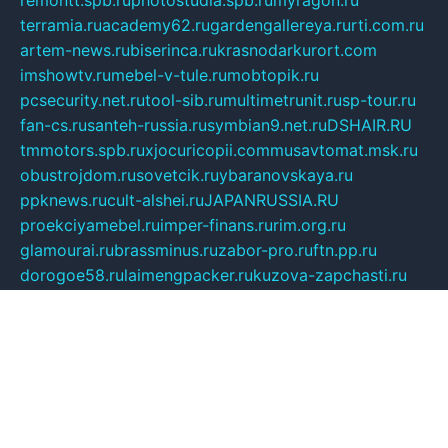
remontt.spb.ru
photostudia.spb.ru
myragon.ru
terramia.ru
academy62.ru
gardengallereya.ru
rti.com.ru
artem-news.ru
biserinca.ru
krasnodarkurort.com
imshowtv.ru
mebel-v-tule.ru
mobtopik.ru
pcsecurity.net.ru
tool-sib.ru
multimetrunit.ru
sp-tour.ru
fan-cs.ru
santeh-russia.ru
symbian9.net.ru
DSHAIR.RU
tmmotors.spb.ru
xjocuricopii.com
musavtomat.msk.ru
obustrojdom.ru
sovetcik.ru
ybaranovskaya.ru
ppknews.ru
cult-alshei.ru
JAPANRUSSIA.RU
proekciyamebel.ru
imper-finans.ru
rim.org.ru
glamourai.ru
brassminus.ru
zabor-pro.ru
ftn.pp.ru
dorogoe58.ru
laimengpacker.ru
kuzova-zapchasti.ru
sageerp.ru
taxodrom.ru
dsrazvitie.ru
hardcity.net.ru
ratinghomegames.ru
topservice25.ru
gubernyan.ru
gtglasslined.ru
ii4.ru
tssport.spb.ru
andorra24.com
blackwallstreet.ru
oboimos.ru
optim-doors.com.ru
ikuch.ru
nycr.org.ru
npa21.ru
vremya-ch.spb.ru
desert000.ru
ivtorgi.ru
ifiori.ru
catalog-statei.ru