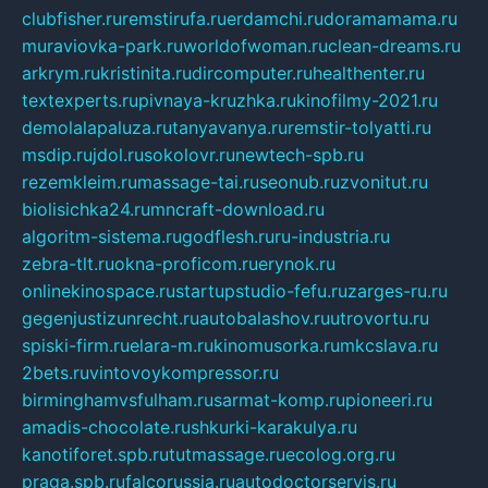
clubfisher.ru
remstirufa.ru
erdamchi.ru
doramamama.ru
muraviovka-park.ru
worldofwoman.ru
clean-dreams.ru
arkrym.ru
kristinita.ru
dircomputer.ru
healthenter.ru
textexperts.ru
pivnaya-kruzhka.ru
kinofilmy-2021.ru
demolalapaluza.ru
tanyavanya.ru
remstir-tolyatti.ru
msdip.ru
jdol.ru
sokolovr.ru
newtech-spb.ru
rezemkleim.ru
massage-tai.ru
seonub.ru
zvonitut.ru
biolisichka24.ru
mncraft-download.ru
algoritm-sistema.ru
godflesh.ru
ru-industria.ru
zebra-tlt.ru
okna-proficom.ru
erynok.ru
onlinekinospace.ru
startupstudio-fefu.ru
zarges-ru.ru
gegenjustizunrecht.ru
autobalashov.ru
utrovortu.ru
spiski-firm.ru
elara-m.ru
kinomusorka.ru
mkcslava.ru
2bets.ru
vintovoykompressor.ru
birminghamvsfulham.ru
sarmat-komp.ru
pioneeri.ru
amadis-chocolate.ru
shkurki-karakulya.ru
kanotiforet.spb.ru
tutmassage.ru
ecolog.org.ru
praga.spb.ru
falcorussia.ru
autodoctorservis.ru