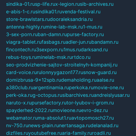
sindika-01.ru
sp-life.ru
x-legion.ru
sib-archives.ru
e-abis-1-c.ru
sindika01.ru
venda-festival.ru
store-brawlstars.ru
dooraleksandria.ru
antenna-highly.ru
mine-lab-msk.ru
1-mus.ru
3-sex-porn.ru
ban-damn.ru
purse-factory.ru
viagra-tablet.ru
fasbags.ru
adler-jun.ru
bandamn.ru
fincontech.ru
3sexporn.ru
1mus.ru
darksand.ru
rebus-toys.ru
minelab-msk.ru
rtdco.ru
seo-prodvizhenie-sajtov-stroitelnyh-kompanij.ru
card-voice.ru
rulonnyygazon177.ru
snow-guard.ru
domizbrusa-9x12spb.ru
demaholding.ru
aalse.ru
a380club.ru
argentinamia.ru
perkoka.ru
movie-one.ru
perk-oka.ru
g-octopus.ru
sibarchives.ru
andreislyusar.ru
naruto-x.ru
pursefactory.ru
tor-lyubov-i-grom.ru
spayderhed-2022.ru
movieone.ru
evro-dez.ru
webamator.ru
ma-absolut1.ru
avtopomosch27.ru
nv-750.ru
news-plain.ru
nertansaga.ru
delanalad.ru
dizfiles.ru
youtubefree.ru
aria-family.ru
roadli.ru