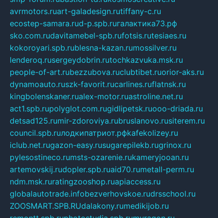
avrmotors.ru
art-galadesign.ru
tiffany-c.ru
ecostep-samara.ru
d-p.spb.ru
галактика73.рф
sko.com.ru
davitamebel-spb.ru
fotsis.ru
tesiaes.ru
kokoroyari.spb.ru
blesna-kazan.ru
mossilver.ru
lenderoq.ru
sergeydobrin.ru
tochkazvuka.msk.ru
people-of-art.ru
bezzubova.ru
clubtibet.ru
orior-aks.ru
dynamoauto.ru
szk-favorit.ru
carlines.ru
flatnsk.ru
kingbolenskaner.ru
alex-motor.ru
astroline.net.ru
act1.spb.ru
polyglot.com.ru
gidlipetsk.ru
ooo-driada.ru
detsad125.ru
mir-zdoroviya.ru
bruslanovo.ru
siterem.ru
council.spb.ru
лодкипатриот.рф
kafekolizey.ru
iclub.net.ru
gazon-easy.ru
sugarepilekb.ru
grinox.ru
pylesostineco.ru
msts-ozarenie.ru
kameryjooan.ru
artemovskij.ru
dopler.spb.ru
aid70.ru
metall-perm.ru
ndm.msk.ru
ratingzooshop.ru
apiaccess.ru
globalautotrade.info
bezverhovskoe.ru
drsschool.ru
ZOOSMART.SPB.RU
dalakony.ru
medikijob.ru