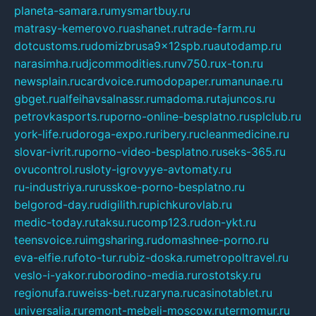
planeta-samara.ru
mysmartbuy.ru
matrasy-kemerovo.ru
ashanet.ru
trade-farm.ru
dotcustoms.ru
domizbrusa9x12spb.ru
autodamp.ru
narasimha.ru
djcommodities.ru
nv750.ru
x-ton.ru
newsplain.ru
cardvoice.ru
modopaper.ru
manunae.ru
gbget.ru
alfeihavsalnassr.ru
madoma.ru
tajuncos.ru
petrovkasports.ru
porno-online-besplatno.ru
splclub.ru
york-life.ru
doroga-expo.ru
ribery.ru
cleanmedicine.ru
slovar-ivrit.ru
porno-video-besplatno.ru
seks-365.ru
ovucontrol.ru
sloty-igrovyye-avtomaty.ru
ru-industriya.ru
russkoe-porno-besplatno.ru
belgorod-day.ru
digilith.ru
pichkurovlab.ru
medic-today.ru
taksu.ru
comp123.ru
don-ykt.ru
teensvoice.ru
imgsharing.ru
domashnee-porno.ru
eva-elfie.ru
foto-tur.ru
biz-doska.ru
metropoltravel.ru
veslo-i-yakor.ru
borodino-media.ru
rostotsky.ru
regionufa.ru
weiss-bet.ru
zaryna.ru
casinotablet.ru
universalia.ru
remont-mebeli-moscow.ru
termomur.ru