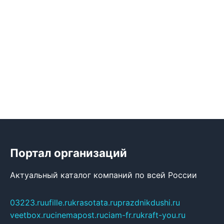
Портал организаций
Актуальный каталог компаний по всей России
03223.ru
ufille.ru
krasotata.ru
prazdnikdushi.ru
veetbox.ru
cinemapost.ru
ciam-fr.ru
kraft-you.ru