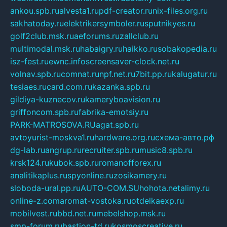
ankou.spb.ru
alvesta1.ru
pdf-creator.ru
nix-files.org.ru
sakhatoday.ru
elektrikersymboler.ru
sputnikyes.ru
golf2club.msk.ru
aeforums.ru
zallclub.ru
multimodal.msk.ru
habaigry.ru
haikko.ru
sobakopedia.ru
isz-fest.ru
ewnc.info
screensaver-clock.net.ru
volnav.spb.ru
comnat.ru
npf.net.ru
7bit.pp.ru
kalugatur.ru
tesiaes.ru
card.com.ru
kazanka.spb.ru
gildiya-kuznecov.ru
kameryboavision.ru
griffoncom.spb.ru
fabrika-emotsiy.ru
PARK-MATROSOVA.RU
agat.spb.ru
avtoyurist-moskva1.ru
hardware.org.ru
схема-авто.рф
dg-lab.ru
angrup.ru
recruiter.spb.ru
music8.spb.ru
krsk124.ru
kubok.spb.ru
romanofforex.ru
analitikaplus.ru
spyonline.ru
zosikamery.ru
sloboda-ural.pp.ru
AUTO-COM.SU
hohota.net
alimy.ru
online-z.com
aromat-vostoka.ru
otdelkaexp.ru
mobilvest.ru
bbd.net.ru
mebelshop.msk.ru
smp-forum.ru
bastion-td.ru
kosmoscreative.ru