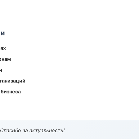
ми
иях
онам
и
ганизаций
 бизнеса
 Спасибо за актуальность!