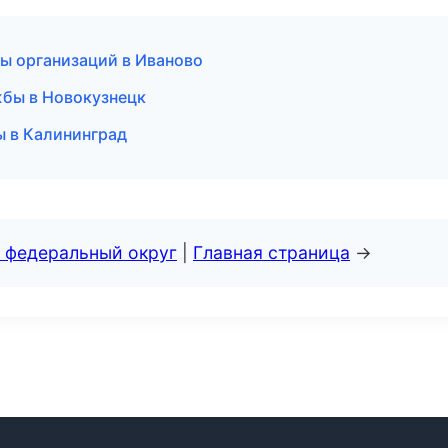
ы организаций в Иваново
жбы в Новокузнецк
ы в Калининград
 федеральный округ
|
Главная страница
→