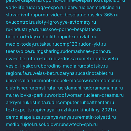
york-life.ru
doroga-expo.ru
ribery.ru
cleanmedicine.ru
slovar-ivrit.ru
porno-video-besplatno.ru
seks-365.ru
ovucontrol.ru
sloty-igrovyye-avtomaty.ru
ru-industriya.ru
russkoe-porno-besplatno.ru
belgorod-day.ru
digilith.ru
pichkurovlab.ru
medic-today.ru
taksu.ru
comp123.ru
don-ykt.ru
teensvoice.ru
imgsharing.ru
domashnee-porno.ru
eva-elfie.ru
foto-tur.ru
biz-doska.ru
metropoltravel.ru
veslo-i-yakor.ru
borodino-media.ru
rostotsky.ru
regionufa.ru
weiss-bet.ru
zaryna.ru
casinotablet.ru
universalia.ru
remont-mebeli-moscow.ru
termomur.ru
clubfisher.ru
remstirufa.ru
erdamchi.ru
doramamama.ru
muraviovka-park.ru
worldofwoman.ru
clean-dreams.ru
arkrym.ru
kristinita.ru
dircomputer.ru
healthenter.ru
textexperts.ru
pivnaya-kruzhka.ru
kinofilmy-2021.ru
demolalapaluza.ru
tanyavanya.ru
remstir-tolyatti.ru
msdip.ru
jdol.ru
sokolovr.ru
newtech-spb.ru