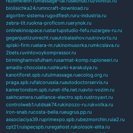
rezemkleim.ru
massage-tai.ru
seonub.ru
zvonitut.ru
biolisichka24.ru
mncraft-download.ru
algoritm-sistema.ru
godflesh.ru
ru-industria.ru
zebra-tlt.ru
okna-proficom.ru
erynok.ru
onlinekinospace.ru
startupstudio-fefu.ru
zarges-ru.ru
gegenjustizunrecht.ru
autobalashov.ru
utrovortu.ru
spiski-firm.ru
elara-m.ru
kinomusorka.ru
mkcslava.ru
2bets.ru
vintovoykompressor.ru
birminghamvsfulham.ru
sarmat-komp.ru
pioneeri.ru
amadis-chocolate.ru
shkurki-karakulya.ru
kanotiforet.spb.ru
tutmassage.ru
ecolog.org.ru
praga.spb.ru
falcorussia.ru
autodoctorservis.ru
kamertondom.spb.ru
net-life.net.ru
avto-vozim.ru
sakhcamera.ru
alliance-electro.spb.ru
stroyavt.ru
controlweb1.ru
tdsak74.ru
kinzozo-ru.ru
kvotka.ru
iron-snab.ru
costa-bella.ru
eugrus.pp.ru
associaciya39.ru
primexpo.spb.ru
bezmorchin.ru
ia2.ru
cpt21.ru
ispecspb.ru
regahost.ru
kolosok-elita.ru