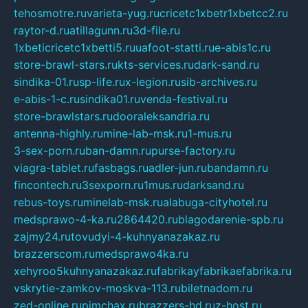
tehosmotre.ru
varieta-yug.ru
cricetc1xbetr1xbetcc2.ru
raytor-d.ru
atillagunn.ru
3d-file.ru
1xbeticricetc1xbetti5.ru
uafoot-statti.ru
e-abis1c.ru
store-brawl-stars.ru
kts-services.ru
dark-sand.ru
sindika-01.ru
sp-life.ru
x-legion.ru
sib-archives.ru
e-abis-1-c.ru
sindika01.ru
venda-festival.ru
store-brawlstars.ru
dooraleksandria.ru
antenna-highly.ru
mine-lab-msk.ru
1-mus.ru
3-sex-porn.ru
ban-damn.ru
purse-factory.ru
viagra-tablet.ru
fasbags.ru
adler-jun.ru
bandamn.ru
fincontech.ru
3sexporn.ru
1mus.ru
darksand.ru
rebus-toys.ru
minelab-msk.ru
alabuga-cityhotel.ru
medsprawo-4-ka.ru
2864420.ru
blagodarenie-spb.ru
zajmy24.ru
tovudyi-4-kuhnyanazakaz.ru
brazzerscom.ru
medsprawo4ka.ru
xehyroo5kuhnyanazakaz.ru
fabrikayfabrikaefabrika.ru
vskrytie-zamkov-moskva-113.ru
biletnadom.ru
zed-online.ru
pimchax.ru
brazzers-hd.ru
z-host.ru