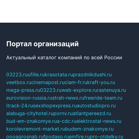
Портал организаций
Актуальный каталог компаний по всей России
03223.ru
ufille.ru
krasotata.ru
prazdnikdushi.ru
veetbox.ru
cinemapost.ru
ciam-fr.ru
kraft-you.ru
mega-press.ru
03223.ru
web-explore.ru
rastenuya.ru
eurovision-russia.ru
strah-news.ru
freeride-team.ru
itrack-24.ru
sexshopexpress.ru
autostudiopro.ru
alabuga-cityhotel.ru
pornv.ru
atlantpereezd.ru
bud-em-znakomye.ru
a-cdc.ru
elektrostal-news.ru
korolevremont-market.ru
budem-znakomye.ru
oooagrosnab.ru
fpodaso.ru
emfire.ru
pro-otdelky.ru