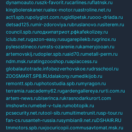
dynamoauto.ru
szk-favorit.ru
carlines.ru
flatnsk.ru
kingbolenskaner.ru
alex-motor.ru
astroline.net.ru
act1.spb.ru
polyglot.com.ru
gidlipetsk.ru
ooo-driada.ru
detsad125.ru
mir-zdoroviya.ru
bruslanovo.ru
siterem.ru
council.spb.ru
лодкипатриот.рф
kafekolizey.ru
iclub.net.ru
gazon-easy.ru
sugarepilekb.ru
grinox.ru
pylesostineco.ru
msts-ozarenie.ru
kameryjooan.ru
artemovskij.ru
dopler.spb.ru
aid70.ru
metall-perm.ru
ndm.msk.ru
ratingzooshop.ru
apiaccess.ru
globalautotrade.info
bezverhovskoe.ru
drsschool.ru
ZOOSMART.SPB.RU
dalakony.ru
medikijob.ru
remontt.spb.ru
photostudia.spb.ru
myragon.ru
terramia.ru
academy62.ru
gardengallereya.ru
rti.com.ru
artem-news.ru
biserinca.ru
krasnodarkurort.com
imshowtv.ru
mebel-v-tule.ru
mobtopik.ru
pcsecurity.net.ru
tool-sib.ru
multimetrunit.ru
sp-tour.ru
fan-cs.ru
santeh-russia.ru
symbian9.net.ru
DSHAIR.RU
tmmotors.spb.ru
xjocuricopii.com
musavtomat.msk.ru