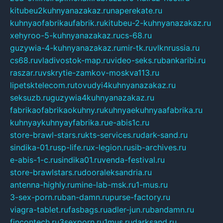
kitubeu2kuhnyanazakaz.ru
naperekate.ru
kuhnyaofabrikaufabrik.ru
kitubeu-2-kuhnyanazakaz.ru
xehyroo-5-kuhnyanazakaz.ru
cs-68.ru
guzywia-4-kuhnyanazakaz.ru
mir-tk.ru
vlknrussia.ru
cs68.ru
vladivostok-map.ru
video-seks.ru
bankaribi.ru
raszar.ru
vskrytie-zamkov-moskva113.ru
lipetsktelecom.ru
tovudyi4kuhnyanazakaz.ru
seksuzb.ru
guzywia4kuhnyanazakaz.ru
fabrikaofabrikaokuhny.ru
kuhnyaekuhnyaafabrika.ru
kuhnyaykuhnyayfabrika.ru
e-abis1c.ru
store-brawl-stars.ru
kts-services.ru
dark-sand.ru
sindika-01.ru
sp-life.ru
x-legion.ru
sib-archives.ru
e-abis-1-c.ru
sindika01.ru
venda-festival.ru
store-brawlstars.ru
dooraleksandria.ru
antenna-highly.ru
mine-lab-msk.ru
1-mus.ru
3-sex-porn.ru
ban-damn.ru
purse-factory.ru
viagra-tablet.ru
fasbags.ru
adler-jun.ru
bandamn.ru
fincontech.ru
3sexporn.ru
1mus.ru
darksand.ru