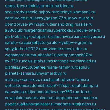
rebus-toys.ru
minelab-msk.ru
rtdco.ru
seo-prodvizhenie-sajtov-stroitelnyh-kompanij.ru
card-voice.ru
rulonnyygazon177.ru
snow-guard.ru
domizbrusa-9x12spb.ru
demaholding.ru
aalse.ru
a380club.ru
argentinamia.ru
perkoka.ru
movie-one.ru
perk-oka.ru
g-octopus.ru
sibarchives.ru
andreislyusar.ru
naruto-x.ru
pursefactory.ru
tor-lyubov-i-grom.ru
spayderhed-2022.ru
movieone.ru
evro-dez.ru
webamator.ru
ma-absolut1.ru
avtopomosch27.ru
nv-750.ru
news-plain.ru
nertansaga.ru
delanalad.ru
dizfiles.ru
youtubefree.ru
aria-family.ru
roadli.ru
planeta-samara.ru
mysmartbuy.ru
matrasy-kemerovo.ru
ashanet.ru
trade-farm.ru
dotcustoms.ru
domizbrusa9x12spb.ru
autodamp.ru
narasimha.ru
djcommodities.ru
nv750.ru
x-ton.ru
newsplain.ru
cardvoice.ru
modopaper.ru
manunae.ru
gbget.ru
alfeihavsalnassr.ru
madoma.ru
tajuncos.ru
petrovkasports.ru
porno-online-besplatno.ru
splclub.ru