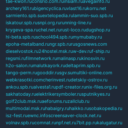
tae-kwon.ru
consrio.com.ru
insiam.ru
avegainfo.ru
archery161.ru
bigencyclica.ru
vlast16.ru
korru.net
sarmiento.spb.su
extelopedia.ru
lammin-suo.spb.ru
iskatour.spb.ru
snpi.org.ru
running-line.ru
krygeva-spa.ru
chel.net.ru
rust-loco.ru
dugshop.ru
hl-beta.spb.ru
school494.spb.ru
mymubaby.ru
epoha-metalband.ru
ngr.spb.ru
rusgosnews.com
dieselvostok.ru
24hostel.msk.ru
w-dev.ru
f-ship.ru
regsmi.ru
filmnetwork.ru
malinasp.ru
kinosvin.ru
h2o-salon.ru
malutkayork.ru
deltaprim.spb.ru
tango-perm.ru
gooddir.ru
sgv.su
multiki-online.com
webkrasotki.com
cherinvest.ru
detskiy-ostrov.ru
ankou.spb.ru
alvesta1.ru
pdf-creator.ru
nix-files.org.ru
sakhatoday.ru
elektrikersymboler.ru
sputnikyes.ru
golf2club.msk.ru
aeforums.ru
zallclub.ru
multimodal.msk.ru
habaigry.ru
haikko.ru
sobakopedia.ru
isz-fest.ru
ewnc.info
screensaver-clock.net.ru
volnav.spb.ru
comnat.ru
npf.net.ru
7bit.pp.ru
kalugatur.ru