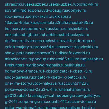
ukrasotki.ru
seksuzbek.ru
seks-uzbek.ru
porno-vk.ru
sovratili.ru
olecoon.ru
vd-dosug.ru
adonyev.ru
rbc-news.ru
porno-skvirt.ru
krospr.ru
13autor-kolonka.ru
sormol.ru
2rich.ru
hostel-65.ru
hostserve.ru
porno-na-russkom.ru
mishinlab.ru
neznobi.ru
bigfatcc.ru
habble.ru
starbucksvia.ru
delfinet.ru
silvernano.ru
elestal.ru
vektor-doroga.ru
velotrenajery.ru
pronso54.ru
lenasever.ru
lovinskix.ru
show-pets.ru
smartnews03.ru
discofoxworld.ru
miraclecoon.ru
pongup.ru
hostel65.ru
liura.ru
glasspb.ru
firehunters.ru
gribowo.ru
gnalis.ru
bulkitula.ru
hometown-france.ru
1-xbeticricetc-1-xbetti-5.ru
shop-garena.ru
cricetc-1-xbetr-1-xbetcc-2.ru
one-life-story.ru
top-halyava.ru
accounts112.ru
poka-vse-doma-2.ru
3-d-file.ru
hahahaharms.ru
g2012.ru
tst-1.ru
shaggy-cat.ru
opsmgr.ru
ev-gallery.ru
g-2012.ru
ops-mgr.ru
accounts-112.ru
csm-demo.ru
poka-vse-doma2.ru
airgungames.ru
allseo-host.ru