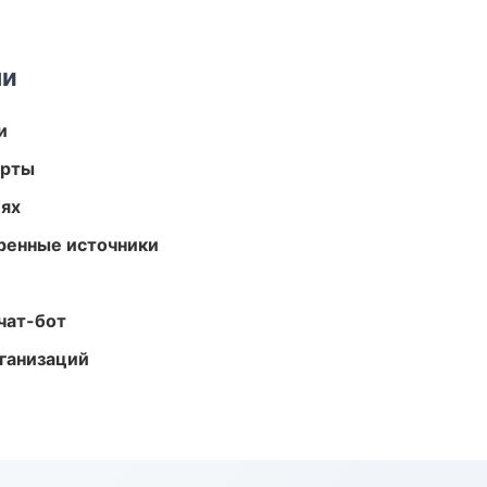
ми
и
арты
иях
еренные источники
чат-бот
ганизаций