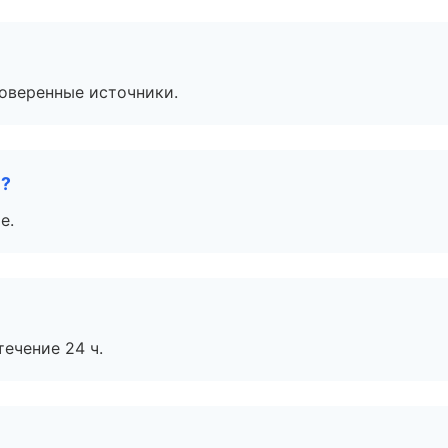
роверенные источники.
е?
е.
течение 24 ч.