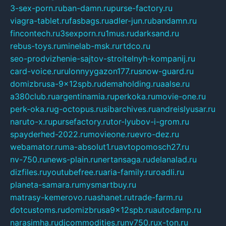
3-sex-porn.ru
ban-damn.ru
purse-factory.ru
viagra-tablet.ru
fasbags.ru
adler-jun.ru
bandamn.ru
fincontech.ru
3sexporn.ru
1mus.ru
darksand.ru
rebus-toys.ru
minelab-msk.ru
rtdco.ru
seo-prodvizhenie-sajtov-stroitelnyh-kompanij.ru
card-voice.ru
rulonnyygazon177.ru
snow-guard.ru
domizbrusa-9x12spb.ru
demaholding.ru
aalse.ru
a380club.ru
argentinamia.ru
perkoka.ru
movie-one.ru
perk-oka.ru
g-octopus.ru
sibarchives.ru
andreislyusar.ru
naruto-x.ru
pursefactory.ru
tor-lyubov-i-grom.ru
spayderhed-2022.ru
movieone.ru
evro-dez.ru
webamator.ru
ma-absolut1.ru
avtopomosch27.ru
nv-750.ru
news-plain.ru
nertansaga.ru
delanalad.ru
dizfiles.ru
youtubefree.ru
aria-family.ru
roadli.ru
planeta-samara.ru
mysmartbuy.ru
matrasy-kemerovo.ru
ashanet.ru
trade-farm.ru
dotcustoms.ru
domizbrusa9x12spb.ru
autodamp.ru
narasimha.ru
djcommodities.ru
nv750.ru
x-ton.ru