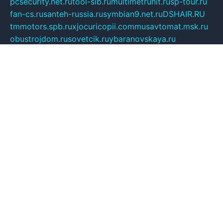
pcsecurity.net.ru
tool-sib.ru
multimetrunit.ru
sp-tour.ru
fan-cs.ru
santeh-russia.ru
symbian9.net.ru
DSHAIR.RU
tmmotors.spb.ru
xjocuricopii.com
musavtomat.msk.ru
obustrojdom.ru
sovetcik.ru
ybaranovskaya.ru
ppknews.ru
cult-alshei.ru
JAPANRUSSIA.RU
proekciyamebel.ru
imper-finans.ru
rim.org.ru
glamourai.ru
brassminus.ru
zabor-pro.ru
ftn.pp.ru
dorogoe58.ru
laimengpacker.ru
kuzova-zapchasti.ru
sageerp.ru
taxodrom.ru
dsrazvitie.ru
hardcity.net.ru
ratinghomegames.ru
topservice25.ru
gubernyan.ru
gtglasslined.ru
ii4.ru
tssport.spb.ru
andorra24.com
blackwallstreet.ru
oboimos.ru
optim-doors.com.ru
ikuch.ru
nycr.org.ru
npa21.ru
vremya-ch.spb.ru
desert000.ru
ivtorgi.ru
ifiori.ru
catalog-statei.ru
dcv.org.ru
spetsmaster174.ru
ipkameryhiseeu.ru
dum26.ru
ruspol.spb.ru
fr-opendp.ru
kam-solnyshko.ru
cheyenne-arapaho.ru
sevzapmetal.spb.ru
ted-lapidus.spb.ru
parasite-eliminator.ru