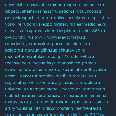
newsplain.ru
cardvoice.ru
modopaper.ru
manunae.ru
gbget.ru
alfeihavsalnassr.ru
madoma.ru
tajuncos.ru
petrovkasports.ru
porno-online-besplatno.ru
splclub.ru
york-life.ru
doroga-expo.ru
ribery.ru
cleanmedicine.ru
slovar-ivrit.ru
porno-video-besplatno.ru
seks-365.ru
ovucontrol.ru
sloty-igrovyye-avtomaty.ru
ru-industriya.ru
russkoe-porno-besplatno.ru
belgorod-day.ru
digilith.ru
pichkurovlab.ru
medic-today.ru
taksu.ru
comp123.ru
don-ykt.ru
teensvoice.ru
imgsharing.ru
domashnee-porno.ru
eva-elfie.ru
foto-tur.ru
biz-doska.ru
metropoltravel.ru
veslo-i-yakor.ru
borodino-media.ru
rostotsky.ru
regionufa.ru
weiss-bet.ru
zaryna.ru
casinotablet.ru
universalia.ru
remont-mebeli-moscow.ru
termomur.ru
clubfisher.ru
remstirufa.ru
erdamchi.ru
doramamama.ru
muraviovka-park.ru
worldofwoman.ru
clean-dreams.ru
arkrym.ru
kristinita.ru
dircomputer.ru
healthenter.ru
textexperts.ru
pivnaya-kruzhka.ru
kinofilmy-2021.ru