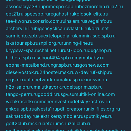
associaciya39.ru
primexpo.spb.ru
bezmorchin.ru
ia2.ru
cpt21.ru
ispecspb.ru
regahost.ru
kolosok-elita.ru
tae-kwon.ru
consrio.com.ru
insiam.ru
avegainfo.ru
archery161.ru
bigencyclica.ru
vlast16.ru
korru.net
sarmiento.spb.su
extelopedia.ru
lammin-suo.spb.ru
iskatour.spb.ru
snpi.org.ru
running-line.ru
krygeva-spa.ru
chel.net.ru
rust-loco.ru
dugshop.ru
hl-beta.spb.ru
school494.spb.ru
mymubaby.ru
epoha-metalband.ru
ngr.spb.ru
rusgosnews.com
dieselvostok.ru
24hostel.msk.ru
w-dev.ru
f-ship.ru
regsmi.ru
filmnetwork.ru
malinasp.ru
kinosvin.ru
h2o-salon.ru
malutkayork.ru
deltaprim.spb.ru
tango-perm.ru
gooddir.ru
sgv.su
multiki-online.com
webkrasotki.com
cherinvest.ru
detskiy-ostrov.ru
ankou.spb.ru
alvesta1.ru
pdf-creator.ru
nix-files.org.ru
sakhatoday.ru
elektrikersymboler.ru
sputnikyes.ru
golf2club.msk.ru
aeforums.ru
zallclub.ru
multimodal.msk.ru
habaigry.ru
haikko.ru
sobakopedia.ru