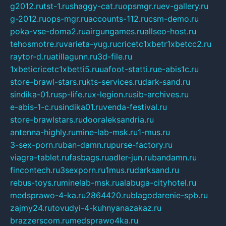
g2012.ru
tst-1.ru
shaggy-cat.ru
opsmgr.ru
ev-gallery.ru
g-2012.ru
ops-mgr.ru
accounts-112.ru
csm-demo.ru
poka-vse-doma2.ru
airgungames.ru
allseo-host.ru
tehosmotre.ru
varieta-yug.ru
cricetc1xbetr1xbetcc2.ru
raytor-d.ru
atillagunn.ru
3d-file.ru
1xbeticricetc1xbetti5.ru
uafoot-statti.ru
e-abis1c.ru
store-brawl-stars.ru
kts-services.ru
dark-sand.ru
sindika-01.ru
sp-life.ru
x-legion.ru
sib-archives.ru
e-abis-1-c.ru
sindika01.ru
venda-festival.ru
store-brawlstars.ru
dooraleksandria.ru
antenna-highly.ru
mine-lab-msk.ru
1-mus.ru
3-sex-porn.ru
ban-damn.ru
purse-factory.ru
viagra-tablet.ru
fasbags.ru
adler-jun.ru
bandamn.ru
fincontech.ru
3sexporn.ru
1mus.ru
darksand.ru
rebus-toys.ru
minelab-msk.ru
alabuga-cityhotel.ru
medsprawo-4-ka.ru
2864420.ru
blagodarenie-spb.ru
zajmy24.ru
tovudyi-4-kuhnyanazakaz.ru
brazzerscom.ru
medsprawo4ka.ru