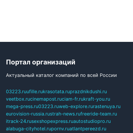
Портал организаций
Актуальный каталог компаний по всей России
03223.ru
ufille.ru
krasotata.ru
prazdnikdushi.ru
veetbox.ru
cinemapost.ru
ciam-fr.ru
kraft-you.ru
mega-press.ru
03223.ru
web-explore.ru
rastenuya.ru
eurovision-russia.ru
strah-news.ru
freeride-team.ru
itrack-24.ru
sexshopexpress.ru
autostudiopro.ru
alabuga-cityhotel.ru
pornv.ru
atlantpereezd.ru