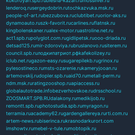
kokoroyari.spb.ru
blesna-kazan.ru
mossilver.ru
lenderoq.ru
sergeydobrin.ru
tochkazvuka.msk.ru
people-of-art.ru
bezzubova.ru
clubtibet.ru
orior-aks.ru
dynamoauto.ru
szk-favorit.ru
carlines.ru
flatnsk.ru
kingbolenskaner.ru
alex-motor.ru
astroline.net.ru
act1.spb.ru
polyglot.com.ru
gidlipetsk.ru
ooo-driada.ru
detsad125.ru
mir-zdoroviya.ru
bruslanovo.ru
siterem.ru
council.spb.ru
лодкипатриот.рф
kafekolizey.ru
iclub.net.ru
gazon-easy.ru
sugarepilekb.ru
grinox.ru
pylesostineco.ru
msts-ozarenie.ru
kameryjooan.ru
artemovskij.ru
dopler.spb.ru
aid70.ru
metall-perm.ru
ndm.msk.ru
ratingzooshop.ru
apiaccess.ru
globalautotrade.info
bezverhovskoe.ru
drsschool.ru
ZOOSMART.SPB.RU
dalakony.ru
medikijob.ru
remontt.spb.ru
photostudia.spb.ru
myragon.ru
terramia.ru
academy62.ru
gardengallereya.ru
rti.com.ru
artem-news.ru
biserinca.ru
krasnodarkurort.com
imshowtv.ru
mebel-v-tule.ru
mobtopik.ru