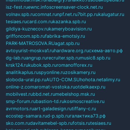
isz-fest.ru
ewnc.info
screensaver-clock.net.ru
volnav.spb.ru
comnat.ru
npf.net.ru
7bit.pp.ru
kalugatur.ru
tesiaes.ru
card.com.ru
kazanka.spb.ru
gildiya-kuznecov.ru
kameryboavision.ru
griffoncom.spb.ru
fabrika-emotsiy.ru
PARK-MATROSOVA.RU
agat.spb.ru
avtoyurist-moskva1.ru
hardware.org.ru
схема-авто.рф
dg-lab.ru
angrup.ru
recruiter.spb.ru
music8.spb.ru
krsk124.ru
kubok.spb.ru
romanofforex.ru
analitikaplus.ru
spyonline.ru
zosikamery.ru
sloboda-ural.pp.ru
AUTO-COM.SU
hohota.net
alimy.ru
online-z.com
aromat-vostoka.ru
otdelkaexp.ru
mobilvest.ru
bbd.net.ru
mebelshop.msk.ru
smp-forum.ru
bastion-td.ru
kosmoscreative.ru
avrmotors.ru
art-galadesign.ru
tiffany-c.ru
ecostep-samara.ru
d-p.spb.ru
галактика73.рф
sko.com.ru
davitamebel-spb.ru
fotsis.ru
tesiaes.ru