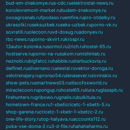
bud-em-znakomye.ru
a-cdc.ru
elektrostal-news.ru
korolevremont-market.ru
budem-znakomye.ru
oooagrosnab.ru
fpodaso.ru
emfire.ru
pro-otdelky.ru
ukrasotki.ru
seksuzbek.ru
seks-uzbek.ru
porno-vk.ru
sovratili.ru
olecoon.ru
vd-dosug.ru
adonyev.ru
rbc-news.ru
porno-skvirt.ru
krospr.ru
13autor-kolonka.ru
sormol.ru
2rich.ru
hostel-65.ru
hostserve.ru
porno-na-russkom.ru
mishinlab.ru
neznobi.ru
bigfatcc.ru
habble.ru
starbucksvia.ru
delfinet.ru
silvernano.ru
elestal.ru
vektor-doroga.ru
velotrenajery.ru
pronso54.ru
lenasever.ru
lovinskix.ru
show-pets.ru
smartnews03.ru
discofoxworld.ru
miraclecoon.ru
pongup.ru
hostel65.ru
liura.ru
glasspb.ru
firehunters.ru
gribowo.ru
gnalis.ru
bulkitula.ru
hometown-france.ru
1-xbeticricetc-1-xbetti-5.ru
shop-garena.ru
cricetc-1-xbetr-1-xbetcc-2.ru
one-life-story.ru
top-halyava.ru
accounts112.ru
poka-vse-doma-2.ru
3-d-file.ru
hahahaharms.ru