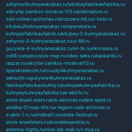
xehyroo5kuhnyanazakaz.ru
fabrikayfabrikaefabrika.ru
vskrytie-zamkov-moskva-113.ru
biletnadom.ru
zed-online.ru
pimchax.ru
brazzers-hd.ru
z-host.ru
kitubeu2kuhnyanazakaz.ru
naperekate.ru
kuhnyaofabrikaufabrik.ru
kitubeu-2-kuhnyanazakaz.ru
xehyroo-5-kuhnyanazakaz.ru
cs-68.ru
guzywia-4-kuhnyanazakaz.ru
mir-tk.ru
vlknrussia.ru
cs68.ru
vladivostok-map.ru
video-seks.ru
bankaribi.ru
raszar.ru
vskrytie-zamkov-moskva113.ru
lipetsktelecom.ru
tovudyi4kuhnyanazakaz.ru
seksuzb.ru
guzywia4kuhnyanazakaz.ru
fabrikaofabrikaokuhny.ru
kuhnyaekuhnyaafabrika.ru
kuhnyaykuhnyayfabrika.ru
e-abis1c.ru
store-brawl-stars.ru
kts-services.ru
dark-sand.ru
sindika-01.ru
sp-life.ru
x-legion.ru
sib-archives.ru
e-abis-1-c.ru
sindika01.ru
venda-festival.ru
store-brawlstars.ru
dooraleksandria.ru
antenna-highly.ru
mine-lab-msk.ru
1-mus.ru