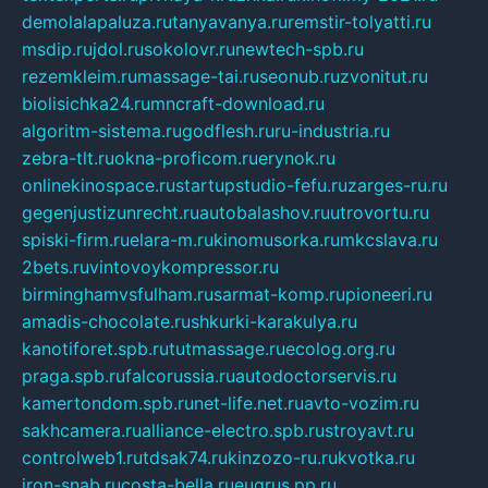
demolalapaluza.ru
tanyavanya.ru
remstir-tolyatti.ru
msdip.ru
jdol.ru
sokolovr.ru
newtech-spb.ru
rezemkleim.ru
massage-tai.ru
seonub.ru
zvonitut.ru
biolisichka24.ru
mncraft-download.ru
algoritm-sistema.ru
godflesh.ru
ru-industria.ru
zebra-tlt.ru
okna-proficom.ru
erynok.ru
onlinekinospace.ru
startupstudio-fefu.ru
zarges-ru.ru
gegenjustizunrecht.ru
autobalashov.ru
utrovortu.ru
spiski-firm.ru
elara-m.ru
kinomusorka.ru
mkcslava.ru
2bets.ru
vintovoykompressor.ru
birminghamvsfulham.ru
sarmat-komp.ru
pioneeri.ru
amadis-chocolate.ru
shkurki-karakulya.ru
kanotiforet.spb.ru
tutmassage.ru
ecolog.org.ru
praga.spb.ru
falcorussia.ru
autodoctorservis.ru
kamertondom.spb.ru
net-life.net.ru
avto-vozim.ru
sakhcamera.ru
alliance-electro.spb.ru
stroyavt.ru
controlweb1.ru
tdsak74.ru
kinzozo-ru.ru
kvotka.ru
iron-snab.ru
costa-bella.ru
eugrus.pp.ru