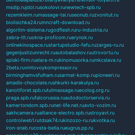
msdip.ru
jdol.ru
sokolovr.ru
newtech-spb.ru
rezemkleim.ru
massage-tai.ru
seonub.ru
zvonitut.ru
biolisichka24.ru
mncraft-download.ru
algoritm-sistema.ru
godflesh.ru
ru-industria.ru
zebra-tlt.ru
okna-proficom.ru
erynok.ru
onlinekinospace.ru
startupstudio-fefu.ru
zarges-ru.ru
gegenjustizunrecht.ru
autobalashov.ru
utrovortu.ru
spiski-firm.ru
elara-m.ru
kinomusorka.ru
mkcslava.ru
2bets.ru
vintovoykompressor.ru
birminghamvsfulham.ru
sarmat-komp.ru
pioneeri.ru
amadis-chocolate.ru
shkurki-karakulya.ru
kanotiforet.spb.ru
tutmassage.ru
ecolog.org.ru
praga.spb.ru
falcorussia.ru
autodoctorservis.ru
kamertondom.spb.ru
net-life.net.ru
avto-vozim.ru
sakhcamera.ru
alliance-electro.spb.ru
stroyavt.ru
controlweb1.ru
tdsak74.ru
kinzozo-ru.ru
kvotka.ru
iron-snab.ru
costa-bella.ru
eugrus.pp.ru