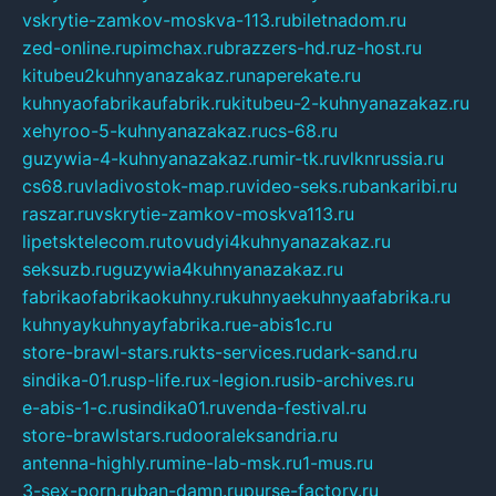
vskrytie-zamkov-moskva-113.ru
biletnadom.ru
zed-online.ru
pimchax.ru
brazzers-hd.ru
z-host.ru
kitubeu2kuhnyanazakaz.ru
naperekate.ru
kuhnyaofabrikaufabrik.ru
kitubeu-2-kuhnyanazakaz.ru
xehyroo-5-kuhnyanazakaz.ru
cs-68.ru
guzywia-4-kuhnyanazakaz.ru
mir-tk.ru
vlknrussia.ru
cs68.ru
vladivostok-map.ru
video-seks.ru
bankaribi.ru
raszar.ru
vskrytie-zamkov-moskva113.ru
lipetsktelecom.ru
tovudyi4kuhnyanazakaz.ru
seksuzb.ru
guzywia4kuhnyanazakaz.ru
fabrikaofabrikaokuhny.ru
kuhnyaekuhnyaafabrika.ru
kuhnyaykuhnyayfabrika.ru
e-abis1c.ru
store-brawl-stars.ru
kts-services.ru
dark-sand.ru
sindika-01.ru
sp-life.ru
x-legion.ru
sib-archives.ru
e-abis-1-c.ru
sindika01.ru
venda-festival.ru
store-brawlstars.ru
dooraleksandria.ru
antenna-highly.ru
mine-lab-msk.ru
1-mus.ru
3-sex-porn.ru
ban-damn.ru
purse-factory.ru