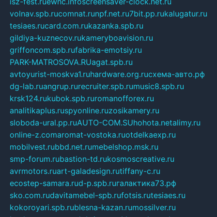
isz-fest.ru
ewnc.info
screensaver-clock.net.ru
volnav.spb.ru
comnat.ru
npf.net.ru
7bit.pp.ru
kalugatur.ru
tesiaes.ru
card.com.ru
kazanka.spb.ru
gildiya-kuznecov.ru
kameryboavision.ru
griffoncom.spb.ru
fabrika-emotsiy.ru
PARK-MATROSOVA.RU
agat.spb.ru
avtoyurist-moskva1.ru
hardware.org.ru
схема-авто.рф
dg-lab.ru
angrup.ru
recruiter.spb.ru
music8.spb.ru
krsk124.ru
kubok.spb.ru
romanofforex.ru
analitikaplus.ru
spyonline.ru
zosikamery.ru
sloboda-ural.pp.ru
AUTO-COM.SU
hohota.net
alimy.ru
online-z.com
aromat-vostoka.ru
otdelkaexp.ru
mobilvest.ru
bbd.net.ru
mebelshop.msk.ru
smp-forum.ru
bastion-td.ru
kosmoscreative.ru
avrmotors.ru
art-galadesign.ru
tiffany-c.ru
ecostep-samara.ru
d-p.spb.ru
галактика73.рф
sko.com.ru
davitamebel-spb.ru
fotsis.ru
tesiaes.ru
kokoroyari.spb.ru
blesna-kazan.ru
mossilver.ru