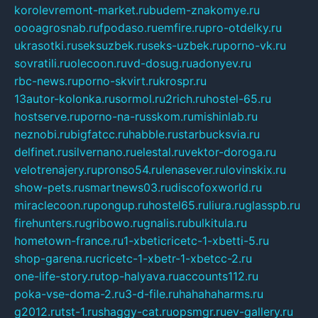
korolevremont-market.ru
budem-znakomye.ru
oooagrosnab.ru
fpodaso.ru
emfire.ru
pro-otdelky.ru
ukrasotki.ru
seksuzbek.ru
seks-uzbek.ru
porno-vk.ru
sovratili.ru
olecoon.ru
vd-dosug.ru
adonyev.ru
rbc-news.ru
porno-skvirt.ru
krospr.ru
13autor-kolonka.ru
sormol.ru
2rich.ru
hostel-65.ru
hostserve.ru
porno-na-russkom.ru
mishinlab.ru
neznobi.ru
bigfatcc.ru
habble.ru
starbucksvia.ru
delfinet.ru
silvernano.ru
elestal.ru
vektor-doroga.ru
velotrenajery.ru
pronso54.ru
lenasever.ru
lovinskix.ru
show-pets.ru
smartnews03.ru
discofoxworld.ru
miraclecoon.ru
pongup.ru
hostel65.ru
liura.ru
glasspb.ru
firehunters.ru
gribowo.ru
gnalis.ru
bulkitula.ru
hometown-france.ru
1-xbeticricetc-1-xbetti-5.ru
shop-garena.ru
cricetc-1-xbetr-1-xbetcc-2.ru
one-life-story.ru
top-halyava.ru
accounts112.ru
poka-vse-doma-2.ru
3-d-file.ru
hahahaharms.ru
g2012.ru
tst-1.ru
shaggy-cat.ru
opsmgr.ru
ev-gallery.ru