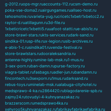
g-2012.ru
ops-mgr.ru
accounts-112.ru
csm-demo.ru
poka-vse-doma2.ru
airgungames.ru
allseo-host.ru
tehosmotre.ru
varieta-yug.ru
cricetc1xbetr1xbetcc2.ru
raytor-d.ru
atillagunn.ru
3d-file.ru
1xbeticricetc1xbetti5.ru
uafoot-statti.ru
e-abis1c.ru
store-brawl-stars.ru
kts-services.ru
dark-sand.ru
sindika-01.ru
sp-life.ru
x-legion.ru
sib-archives.ru
e-abis-1-c.ru
sindika01.ru
venda-festival.ru
store-brawlstars.ru
dooraleksandria.ru
antenna-highly.ru
mine-lab-msk.ru
1-mus.ru
3-sex-porn.ru
ban-damn.ru
purse-factory.ru
viagra-tablet.ru
fasbags.ru
adler-jun.ru
bandamn.ru
fincontech.ru
3sexporn.ru
1mus.ru
darksand.ru
rebus-toys.ru
minelab-msk.ru
alabuga-cityhotel.ru
medsprawo-4-ka.ru
2864420.ru
blagodarenie-spb.ru
zajmy24.ru
tovudyi-4-kuhnyanazakaz.ru
brazzerscom.ru
medsprawo4ka.ru
xehyroo5kuhnyanazakaz.ru
fabrikayfabrikaefabrika.ru