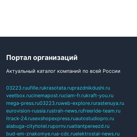
Портал организаций
Актуальный каталог компаний по всей России
03223.ru
ufille.ru
krasotata.ru
prazdnikdushi.ru
veetbox.ru
cinemapost.ru
ciam-fr.ru
kraft-you.ru
mega-press.ru
03223.ru
web-explore.ru
rastenuya.ru
eurovision-russia.ru
strah-news.ru
freeride-team.ru
itrack-24.ru
sexshopexpress.ru
autostudiopro.ru
alabuga-cityhotel.ru
pornv.ru
atlantpereezd.ru
bud-em-znakomye.ru
a-cdc.ru
elektrostal-news.ru