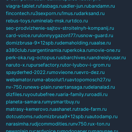
viagra-tablet.ru
fasbags.ru
adler-jun.ru
bandamn.ru
fincontech.ru
3sexporn.ru
1mus.ru
darksand.ru
rebus-toys.ru
minelab-msk.ru
rtdco.ru
seo-prodvizhenie-sajtov-stroitelnyh-kompanij.ru
card-voice.ru
rulonnyygazon177.ru
snow-guard.ru
domizbrusa-9x12spb.ru
demaholding.ru
aalse.ru
a380club.ru
argentinamia.ru
perkoka.ru
movie-one.ru
perk-oka.ru
g-octopus.ru
sibarchives.ru
andreislyusar.ru
naruto-x.ru
pursefactory.ru
tor-lyubov-i-grom.ru
spayderhed-2022.ru
movieone.ru
evro-dez.ru
webamator.ru
ma-absolut1.ru
avtopomosch27.ru
nv-750.ru
news-plain.ru
nertansaga.ru
delanalad.ru
dizfiles.ru
youtubefree.ru
aria-family.ru
roadli.ru
planeta-samara.ru
mysmartbuy.ru
matrasy-kemerovo.ru
ashanet.ru
trade-farm.ru
dotcustoms.ru
domizbrusa9x12spb.ru
autodamp.ru
narasimha.ru
djcommodities.ru
nv750.ru
x-ton.ru
newsplain.ru
cardvoice.ru
modopaper.ru
manunae.ru