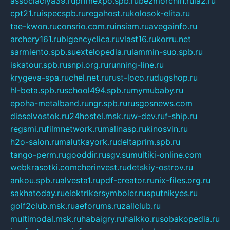
associaciya39.ru
primexpo.spb.ru
bezmorchin.ru
ia2.ru
cpt21.ru
ispecspb.ru
regahost.ru
kolosok-elita.ru
tae-kwon.ru
consrio.com.ru
insiam.ru
avegainfo.ru
archery161.ru
bigencyclica.ru
vlast16.ru
korru.net
sarmiento.spb.su
extelopedia.ru
lammin-suo.spb.ru
iskatour.spb.ru
snpi.org.ru
running-line.ru
krygeva-spa.ru
chel.net.ru
rust-loco.ru
dugshop.ru
hl-beta.spb.ru
school494.spb.ru
mymubaby.ru
epoha-metalband.ru
ngr.spb.ru
rusgosnews.com
dieselvostok.ru
24hostel.msk.ru
w-dev.ru
f-ship.ru
regsmi.ru
filmnetwork.ru
malinasp.ru
kinosvin.ru
h2o-salon.ru
malutkayork.ru
deltaprim.spb.ru
tango-perm.ru
gooddir.ru
sgv.su
multiki-online.com
webkrasotki.com
cherinvest.ru
detskiy-ostrov.ru
ankou.spb.ru
alvesta1.ru
pdf-creator.ru
nix-files.org.ru
sakhatoday.ru
elektrikersymboler.ru
sputnikyes.ru
golf2club.msk.ru
aeforums.ru
zallclub.ru
multimodal.msk.ru
habaigry.ru
haikko.ru
sobakopedia.ru