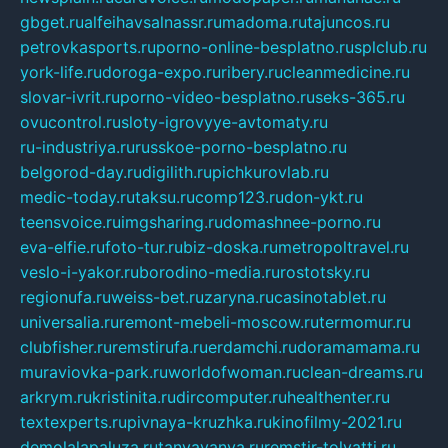
gbget.ru
alfeihavsalnassr.ru
madoma.ru
tajuncos.ru
petrovkasports.ru
porno-online-besplatno.ru
splclub.ru
york-life.ru
doroga-expo.ru
ribery.ru
cleanmedicine.ru
slovar-ivrit.ru
porno-video-besplatno.ru
seks-365.ru
ovucontrol.ru
sloty-igrovyye-avtomaty.ru
ru-industriya.ru
russkoe-porno-besplatno.ru
belgorod-day.ru
digilith.ru
pichkurovlab.ru
medic-today.ru
taksu.ru
comp123.ru
don-ykt.ru
teensvoice.ru
imgsharing.ru
domashnee-porno.ru
eva-elfie.ru
foto-tur.ru
biz-doska.ru
metropoltravel.ru
veslo-i-yakor.ru
borodino-media.ru
rostotsky.ru
regionufa.ru
weiss-bet.ru
zaryna.ru
casinotablet.ru
universalia.ru
remont-mebeli-moscow.ru
termomur.ru
clubfisher.ru
remstirufa.ru
erdamchi.ru
doramamama.ru
muraviovka-park.ru
worldofwoman.ru
clean-dreams.ru
arkrym.ru
kristinita.ru
dircomputer.ru
healthenter.ru
textexperts.ru
pivnaya-kruzhka.ru
kinofilmy-2021.ru
demolalapaluza.ru
tanyavanya.ru
remstir-tolyatti.ru