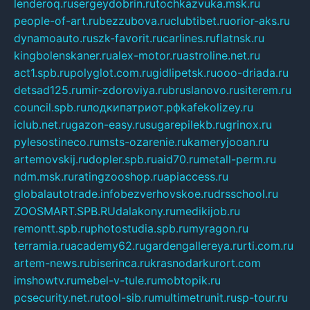
lenderoq.ru
sergeydobrin.ru
tochkazvuka.msk.ru
people-of-art.ru
bezzubova.ru
clubtibet.ru
orior-aks.ru
dynamoauto.ru
szk-favorit.ru
carlines.ru
flatnsk.ru
kingbolenskaner.ru
alex-motor.ru
astroline.net.ru
act1.spb.ru
polyglot.com.ru
gidlipetsk.ru
ooo-driada.ru
detsad125.ru
mir-zdoroviya.ru
bruslanovo.ru
siterem.ru
council.spb.ru
лодкипатриот.рф
kafekolizey.ru
iclub.net.ru
gazon-easy.ru
sugarepilekb.ru
grinox.ru
pylesostineco.ru
msts-ozarenie.ru
kameryjooan.ru
artemovskij.ru
dopler.spb.ru
aid70.ru
metall-perm.ru
ndm.msk.ru
ratingzooshop.ru
apiaccess.ru
globalautotrade.info
bezverhovskoe.ru
drsschool.ru
ZOOSMART.SPB.RU
dalakony.ru
medikijob.ru
remontt.spb.ru
photostudia.spb.ru
myragon.ru
terramia.ru
academy62.ru
gardengallereya.ru
rti.com.ru
artem-news.ru
biserinca.ru
krasnodarkurort.com
imshowtv.ru
mebel-v-tule.ru
mobtopik.ru
pcsecurity.net.ru
tool-sib.ru
multimetrunit.ru
sp-tour.ru