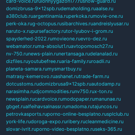
card-voice.ru
rulonnyygazon177.ru
snow-guard.ru
domizbrusa-9x12spb.ru
demaholding.ru
aalse.ru
a380club.ru
argentinamia.ru
perkoka.ru
movie-one.ru
perk-oka.ru
g-octopus.ru
sibarchives.ru
andreislyusar.ru
naruto-x.ru
pursefactory.ru
tor-lyubov-i-grom.ru
spayderhed-2022.ru
movieone.ru
evro-dez.ru
webamator.ru
ma-absolut1.ru
avtopomosch27.ru
nv-750.ru
news-plain.ru
nertansaga.ru
delanalad.ru
dizfiles.ru
youtubefree.ru
aria-family.ru
roadli.ru
planeta-samara.ru
mysmartbuy.ru
matrasy-kemerovo.ru
ashanet.ru
trade-farm.ru
dotcustoms.ru
domizbrusa9x12spb.ru
autodamp.ru
narasimha.ru
djcommodities.ru
nv750.ru
x-ton.ru
newsplain.ru
cardvoice.ru
modopaper.ru
manunae.ru
gbget.ru
alfeihavsalnassr.ru
madoma.ru
tajuncos.ru
petrovkasports.ru
porno-online-besplatno.ru
splclub.ru
york-life.ru
doroga-expo.ru
ribery.ru
cleanmedicine.ru
slovar-ivrit.ru
porno-video-besplatno.ru
seks-365.ru