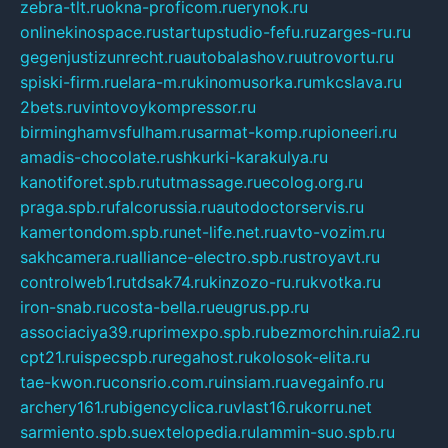
zebra-tlt.ru
okna-proficom.ru
erynok.ru
onlinekinospace.ru
startupstudio-fefu.ru
zarges-ru.ru
gegenjustizunrecht.ru
autobalashov.ru
utrovortu.ru
spiski-firm.ru
elara-m.ru
kinomusorka.ru
mkcslava.ru
2bets.ru
vintovoykompressor.ru
birminghamvsfulham.ru
sarmat-komp.ru
pioneeri.ru
amadis-chocolate.ru
shkurki-karakulya.ru
kanotiforet.spb.ru
tutmassage.ru
ecolog.org.ru
praga.spb.ru
falcorussia.ru
autodoctorservis.ru
kamertondom.spb.ru
net-life.net.ru
avto-vozim.ru
sakhcamera.ru
alliance-electro.spb.ru
stroyavt.ru
controlweb1.ru
tdsak74.ru
kinzozo-ru.ru
kvotka.ru
iron-snab.ru
costa-bella.ru
eugrus.pp.ru
associaciya39.ru
primexpo.spb.ru
bezmorchin.ru
ia2.ru
cpt21.ru
ispecspb.ru
regahost.ru
kolosok-elita.ru
tae-kwon.ru
consrio.com.ru
insiam.ru
avegainfo.ru
archery161.ru
bigencyclica.ru
vlast16.ru
korru.net
sarmiento.spb.su
extelopedia.ru
lammin-suo.spb.ru