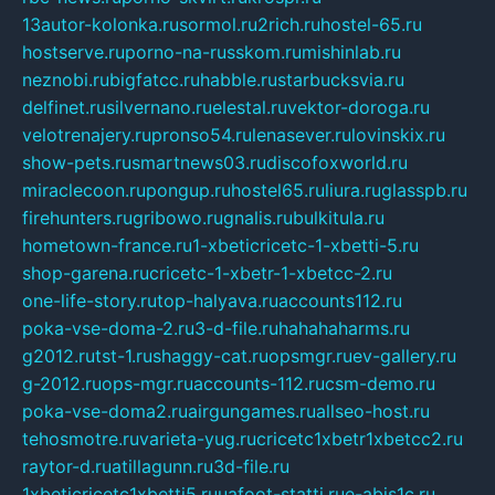
13autor-kolonka.ru
sormol.ru
2rich.ru
hostel-65.ru
hostserve.ru
porno-na-russkom.ru
mishinlab.ru
neznobi.ru
bigfatcc.ru
habble.ru
starbucksvia.ru
delfinet.ru
silvernano.ru
elestal.ru
vektor-doroga.ru
velotrenajery.ru
pronso54.ru
lenasever.ru
lovinskix.ru
show-pets.ru
smartnews03.ru
discofoxworld.ru
miraclecoon.ru
pongup.ru
hostel65.ru
liura.ru
glasspb.ru
firehunters.ru
gribowo.ru
gnalis.ru
bulkitula.ru
hometown-france.ru
1-xbeticricetc-1-xbetti-5.ru
shop-garena.ru
cricetc-1-xbetr-1-xbetcc-2.ru
one-life-story.ru
top-halyava.ru
accounts112.ru
poka-vse-doma-2.ru
3-d-file.ru
hahahaharms.ru
g2012.ru
tst-1.ru
shaggy-cat.ru
opsmgr.ru
ev-gallery.ru
g-2012.ru
ops-mgr.ru
accounts-112.ru
csm-demo.ru
poka-vse-doma2.ru
airgungames.ru
allseo-host.ru
tehosmotre.ru
varieta-yug.ru
cricetc1xbetr1xbetcc2.ru
raytor-d.ru
atillagunn.ru
3d-file.ru
1xbeticricetc1xbetti5.ru
uafoot-statti.ru
e-abis1c.ru