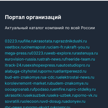
Портал организаций
Актуальный каталог компаний по всей России
03223.ru
ufille.ru
krasotata.ru
prazdnikdushi.ru
veetbox.ru
cinemapost.ru
ciam-fr.ru
kraft-you.ru
mega-press.ru
03223.ru
web-explore.ru
rastenuya.ru
eurovision-russia.ru
strah-news.ru
freeride-team.ru
itrack-24.ru
sexshopexpress.ru
autostudiopro.ru
alabuga-cityhotel.ru
pornv.ru
atlantpereezd.ru
bud-em-znakomye.ru
a-cdc.ru
elektrostal-news.ru
korolevremont-market.ru
budem-znakomye.ru
oooagrosnab.ru
fpodaso.ru
emfire.ru
pro-otdelky.ru
ukrasotki.ru
seksuzbek.ru
seks-uzbek.ru
porno-vk.ru
sovratili.ru
olecoon.ru
vd-dosug.ru
adonyev.ru
rbc-news.ru
porno-skvirt.ru
krospr.ru