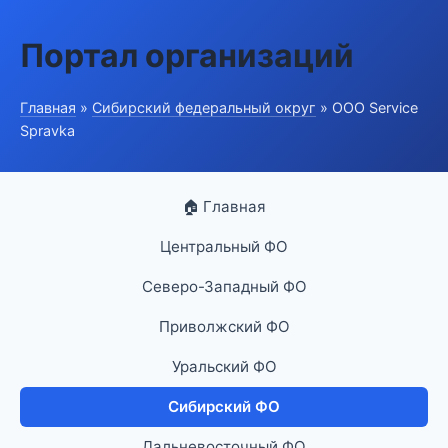
Портал организаций
Главная
»
Сибирский федеральный округ
» ООО Service
Spravka
🏠 Главная
Центральный ФО
Северо-Западный ФО
Приволжский ФО
Уральский ФО
Сибирский ФО
Дальневосточный ФО