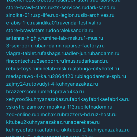
store-brawl-stars.ru
kts-services.ru
dark-sand.ru
sindika-01.ru
sp-life.ru
x-legion.ru
sib-archives.ru
e-abis-1-c.ru
sindika01.ru
venda-festival.ru
store-brawlstars.ru
dooraleksandria.ru
antenna-highly.ru
mine-lab-msk.ru
1-mus.ru
3-sex-porn.ru
ban-damn.ru
purse-factory.ru
viagra-tablet.ru
fasbags.ru
adler-jun.ru
bandamn.ru
fincontech.ru
3sexporn.ru
1mus.ru
darksand.ru
rebus-toys.ru
minelab-msk.ru
alabuga-cityhotel.ru
medsprawo-4-ka.ru
2864420.ru
blagodarenie-spb.ru
zajmy24.ru
tovudyi-4-kuhnyanazakaz.ru
brazzerscom.ru
medsprawo4ka.ru
xehyroo5kuhnyanazakaz.ru
fabrikayfabrikaefabrika.ru
vskrytie-zamkov-moskva-113.ru
biletnadom.ru
zed-online.ru
pimchax.ru
brazzers-hd.ru
z-host.ru
kitubeu2kuhnyanazakaz.ru
naperekate.ru
kuhnyaofabrikaufabrik.ru
kitubeu-2-kuhnyanazakaz.ru