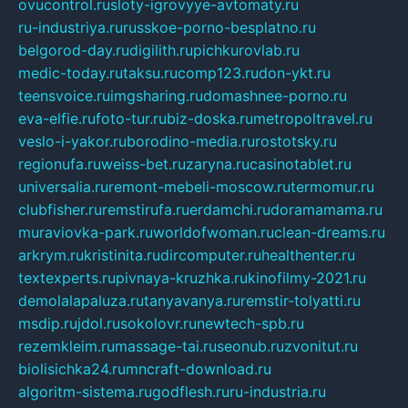
ovucontrol.ru
sloty-igrovyye-avtomaty.ru
ru-industriya.ru
russkoe-porno-besplatno.ru
belgorod-day.ru
digilith.ru
pichkurovlab.ru
medic-today.ru
taksu.ru
comp123.ru
don-ykt.ru
teensvoice.ru
imgsharing.ru
domashnee-porno.ru
eva-elfie.ru
foto-tur.ru
biz-doska.ru
metropoltravel.ru
veslo-i-yakor.ru
borodino-media.ru
rostotsky.ru
regionufa.ru
weiss-bet.ru
zaryna.ru
casinotablet.ru
universalia.ru
remont-mebeli-moscow.ru
termomur.ru
clubfisher.ru
remstirufa.ru
erdamchi.ru
doramamama.ru
muraviovka-park.ru
worldofwoman.ru
clean-dreams.ru
arkrym.ru
kristinita.ru
dircomputer.ru
healthenter.ru
textexperts.ru
pivnaya-kruzhka.ru
kinofilmy-2021.ru
demolalapaluza.ru
tanyavanya.ru
remstir-tolyatti.ru
msdip.ru
jdol.ru
sokolovr.ru
newtech-spb.ru
rezemkleim.ru
massage-tai.ru
seonub.ru
zvonitut.ru
biolisichka24.ru
mncraft-download.ru
algoritm-sistema.ru
godflesh.ru
ru-industria.ru