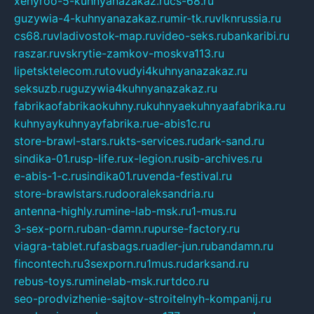
xehyroo-5-kuhnyanazakaz.ru
cs-68.ru
guzywia-4-kuhnyanazakaz.ru
mir-tk.ru
vlknrussia.ru
cs68.ru
vladivostok-map.ru
video-seks.ru
bankaribi.ru
raszar.ru
vskrytie-zamkov-moskva113.ru
lipetsktelecom.ru
tovudyi4kuhnyanazakaz.ru
seksuzb.ru
guzywia4kuhnyanazakaz.ru
fabrikaofabrikaokuhny.ru
kuhnyaekuhnyaafabrika.ru
kuhnyaykuhnyayfabrika.ru
e-abis1c.ru
store-brawl-stars.ru
kts-services.ru
dark-sand.ru
sindika-01.ru
sp-life.ru
x-legion.ru
sib-archives.ru
e-abis-1-c.ru
sindika01.ru
venda-festival.ru
store-brawlstars.ru
dooraleksandria.ru
antenna-highly.ru
mine-lab-msk.ru
1-mus.ru
3-sex-porn.ru
ban-damn.ru
purse-factory.ru
viagra-tablet.ru
fasbags.ru
adler-jun.ru
bandamn.ru
fincontech.ru
3sexporn.ru
1mus.ru
darksand.ru
rebus-toys.ru
minelab-msk.ru
rtdco.ru
seo-prodvizhenie-sajtov-stroitelnyh-kompanij.ru