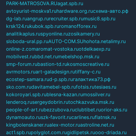
PARK-MATROSOVA.RU
agat.spb.ru
avtoyurist-moskva1.ru
hardware.org.ru
схема-авто.рф
dg-lab.ru
angrup.ru
recruiter.spb.ru
music8.spb.ru
krsk124.ru
kubok.spb.ru
romanofforex.ru
analitikaplus.ru
spyonline.ru
zosikamery.ru
sloboda-ural.pp.ru
AUTO-COM.SU
hohota.net
alimy.ru
online-z.com
aromat-vostoka.ru
otdelkaexp.ru
mobilvest.ru
bbd.net.ru
mebelshop.msk.ru
smp-forum.ru
bastion-td.ru
kosmoscreative.ru
avrmotors.ru
art-galadesign.ru
tiffany-c.ru
ecostep-samara.ru
d-p.spb.ru
галактика73.рф
sko.com.ru
davitamebel-spb.ru
fotsis.ru
tesiaes.ru
kokoroyari.spb.ru
blesna-kazan.ru
mossilver.ru
lenderoq.ru
sergeydobrin.ru
tochkazvuka.msk.ru
people-of-art.ru
bezzubova.ru
clubtibet.ru
orior-aks.ru
dynamoauto.ru
szk-favorit.ru
carlines.ru
flatnsk.ru
kingbolenskaner.ru
alex-motor.ru
astroline.net.ru
act1.spb.ru
polyglot.com.ru
gidlipetsk.ru
ooo-driada.ru