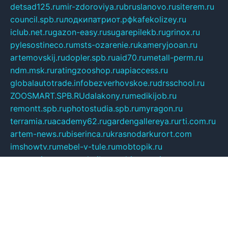
detsad125.ru
mir-zdoroviya.ru
bruslanovo.ru
siterem.ru
council.spb.ru
лодкипатриот.рф
kafekolizey.ru
iclub.net.ru
gazon-easy.ru
sugarepilekb.ru
grinox.ru
pylesostineco.ru
msts-ozarenie.ru
kameryjooan.ru
artemovskij.ru
dopler.spb.ru
aid70.ru
metall-perm.ru
ndm.msk.ru
ratingzooshop.ru
apiaccess.ru
globalautotrade.info
bezverhovskoe.ru
drsschool.ru
ZOOSMART.SPB.RU
dalakony.ru
medikijob.ru
remontt.spb.ru
photostudia.spb.ru
myragon.ru
terramia.ru
academy62.ru
gardengallereya.ru
rti.com.ru
artem-news.ru
biserinca.ru
krasnodarkurort.com
imshowtv.ru
mebel-v-tule.ru
mobtopik.ru
pcsecurity.net.ru
tool-sib.ru
multimetrunit.ru
sp-tour.ru
fan-cs.ru
santeh-russia.ru
symbian9.net.ru
DSHAIR.RU
tmmotors.spb.ru
xjocuricopii.com
musavtomat.msk.ru
obustrojdom.ru
sovetcik.ru
ybaranovskaya.ru
ppknews.ru
cult-alshei.ru
JAPANRUSSIA.RU
proekciyamebel.ru
imper-finans.ru
rim.org.ru