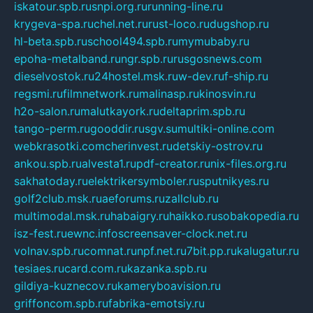
iskatour.spb.ru
snpi.org.ru
running-line.ru
krygeva-spa.ru
chel.net.ru
rust-loco.ru
dugshop.ru
hl-beta.spb.ru
school494.spb.ru
mymubaby.ru
epoha-metalband.ru
ngr.spb.ru
rusgosnews.com
dieselvostok.ru
24hostel.msk.ru
w-dev.ru
f-ship.ru
regsmi.ru
filmnetwork.ru
malinasp.ru
kinosvin.ru
h2o-salon.ru
malutkayork.ru
deltaprim.spb.ru
tango-perm.ru
gooddir.ru
sgv.su
multiki-online.com
webkrasotki.com
cherinvest.ru
detskiy-ostrov.ru
ankou.spb.ru
alvesta1.ru
pdf-creator.ru
nix-files.org.ru
sakhatoday.ru
elektrikersymboler.ru
sputnikyes.ru
golf2club.msk.ru
aeforums.ru
zallclub.ru
multimodal.msk.ru
habaigry.ru
haikko.ru
sobakopedia.ru
isz-fest.ru
ewnc.info
screensaver-clock.net.ru
volnav.spb.ru
comnat.ru
npf.net.ru
7bit.pp.ru
kalugatur.ru
tesiaes.ru
card.com.ru
kazanka.spb.ru
gildiya-kuznecov.ru
kameryboavision.ru
griffoncom.spb.ru
fabrika-emotsiy.ru