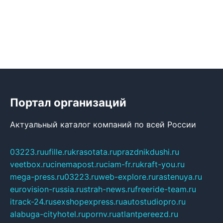
Портал организаций
Актуальный каталог компаний по всей России
03223.ru
ufille.ru
krasotata.ru
prazdnikdushi.ru
veetbox.ru
cinemapost.ru
ciam-fr.ru
kraft-you.ru
mega-press.ru
03223.ru
web-explore.ru
rastenuya.ru
eurovision-russia.ru
strah-news.ru
freeride-team.ru
itrack-24.ru
sexshopexpress.ru
autostudiopro.ru
alabuga-cityhotel.ru
pornv.ru
atlantpereezd.ru