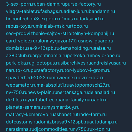
3-sex-porn.ru
ban-damn.ru
purse-factory.ru
viagra-tablet.ru
fasbags.ru
adler-jun.ru
bandamn.ru
fincontech.ru
3sexporn.ru
1mus.ru
darksand.ru
rebus-toys.ru
minelab-msk.ru
rtdco.ru
seo-prodvizhenie-sajtov-stroitelnyh-kompanij.ru
card-voice.ru
rulonnyygazon177.ru
snow-guard.ru
domizbrusa-9x12spb.ru
demaholding.ru
aalse.ru
a380club.ru
argentinamia.ru
perkoka.ru
movie-one.ru
perk-oka.ru
g-octopus.ru
sibarchives.ru
andreislyusar.ru
naruto-x.ru
pursefactory.ru
tor-lyubov-i-grom.ru
spayderhed-2022.ru
movieone.ru
evro-dez.ru
webamator.ru
ma-absolut1.ru
avtopomosch27.ru
nv-750.ru
news-plain.ru
nertansaga.ru
delanalad.ru
dizfiles.ru
youtubefree.ru
aria-family.ru
roadli.ru
planeta-samara.ru
mysmartbuy.ru
matrasy-kemerovo.ru
ashanet.ru
trade-farm.ru
dotcustoms.ru
domizbrusa9x12spb.ru
autodamp.ru
narasimha.ru
djcommodities.ru
nv750.ru
x-ton.ru