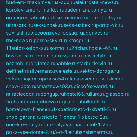
bud-em-znakomye.ru
a-cdc.ru
elektrostal-news.ru
korolevremont-market.ru
budem-znakomye.ru
oooagrosnab.ru
fpodaso.ru
emfire.ru
pro-otdelky.ru
ukrasotki.ru
seksuzbek.ru
seks-uzbek.ru
porno-vk.ru
sovratili.ru
olecoon.ru
vd-dosug.ru
adonyev.ru
rbc-news.ru
porno-skvirt.ru
krospr.ru
13autor-kolonka.ru
sormol.ru
2rich.ru
hostel-65.ru
hostserve.ru
porno-na-russkom.ru
mishinlab.ru
neznobi.ru
bigfatcc.ru
habble.ru
starbucksvia.ru
delfinet.ru
silvernano.ru
elestal.ru
vektor-doroga.ru
velotrenajery.ru
pronso54.ru
lenasever.ru
lovinskix.ru
show-pets.ru
smartnews03.ru
discofoxworld.ru
miraclecoon.ru
pongup.ru
hostel65.ru
liura.ru
glasspb.ru
firehunters.ru
gribowo.ru
gnalis.ru
bulkitula.ru
hometown-france.ru
1-xbeticricetc-1-xbetti-5.ru
shop-garena.ru
cricetc-1-xbetr-1-xbetcc-2.ru
one-life-story.ru
top-halyava.ru
accounts112.ru
poka-vse-doma-2.ru
3-d-file.ru
hahahaharms.ru