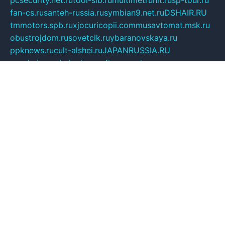
fan-cs.ru
santeh-russia.ru
symbian9.net.ru
DSHAIR.RU
tmmotors.spb.ru
xjocuricopii.com
musavtomat.msk.ru
obustrojdom.ru
sovetcik.ru
ybaranovskaya.ru
ppknews.ru
cult-alshei.ru
JAPANRUSSIA.RU
proekciyamebel.ru
imper-finans.ru
rim.org.ru
glamourai.ru
brassminus.ru
zabor-pro.ru
ftn.pp.ru
dorogoe58.ru
laimengpacker.ru
kuzova-zapchasti.ru
sageerp.ru
taxodrom.ru
dsrazvitie.ru
hardcity.net.ru
ratinghomegames.ru
topservice25.ru
gubernyan.ru
gtglasslined.ru
ii4.ru
tssport.spb.ru
andorra24.com
blackwallstreet.ru
oboimos.ru
optim-doors.com.ru
ikuch.ru
nycr.org.ru
npa21.ru
vremya-ch.spb.ru
desert000.ru
ivtorgi.ru
ifiori.ru
catalog-statei.ru
dcv.org.ru
spetsmaster174.ru
ipkameryhiseeu.ru
dum26.ru
ruspol.spb.ru
fr-opendp.ru
kam-solnyshko.ru
cheyenne-arapaho.ru
sevzapmetal.spb.ru
ted-lapidus.spb.ru
parasite-eliminator.ru