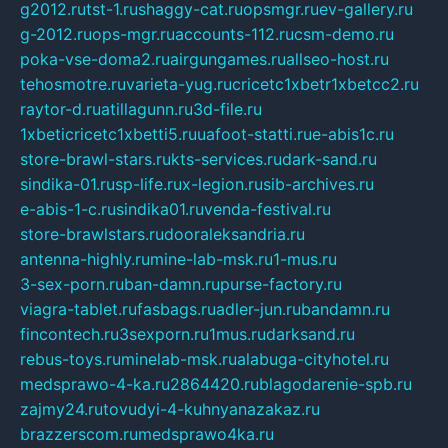
g2012.ru
tst-1.ru
shaggy-cat.ru
opsmgr.ru
ev-gallery.ru
g-2012.ru
ops-mgr.ru
accounts-112.ru
csm-demo.ru
poka-vse-doma2.ru
airgungames.ru
allseo-host.ru
tehosmotre.ru
varieta-yug.ru
cricetc1xbetr1xbetcc2.ru
raytor-d.ru
atillagunn.ru
3d-file.ru
1xbeticricetc1xbetti5.ru
uafoot-statti.ru
e-abis1c.ru
store-brawl-stars.ru
kts-services.ru
dark-sand.ru
sindika-01.ru
sp-life.ru
x-legion.ru
sib-archives.ru
e-abis-1-c.ru
sindika01.ru
venda-festival.ru
store-brawlstars.ru
dooraleksandria.ru
antenna-highly.ru
mine-lab-msk.ru
1-mus.ru
3-sex-porn.ru
ban-damn.ru
purse-factory.ru
viagra-tablet.ru
fasbags.ru
adler-jun.ru
bandamn.ru
fincontech.ru
3sexporn.ru
1mus.ru
darksand.ru
rebus-toys.ru
minelab-msk.ru
alabuga-cityhotel.ru
medsprawo-4-ka.ru
2864420.ru
blagodarenie-spb.ru
zajmy24.ru
tovudyi-4-kuhnyanazakaz.ru
brazzerscom.ru
medsprawo4ka.ru