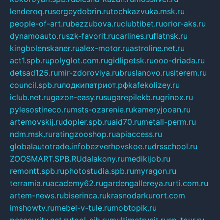
lenderoq.ru
sergeydobrin.ru
tochkazvuka.msk.ru
people-of-art.ru
bezzubova.ru
clubtibet.ru
orior-aks.ru
dynamoauto.ru
szk-favorit.ru
carlines.ru
flatnsk.ru
kingbolenskaner.ru
alex-motor.ru
astroline.net.ru
act1.spb.ru
polyglot.com.ru
gidlipetsk.ru
ooo-driada.ru
detsad125.ru
mir-zdoroviya.ru
bruslanovo.ru
siterem.ru
council.spb.ru
лодкипатриот.рф
kafekolizey.ru
iclub.net.ru
gazon-easy.ru
sugarepilekb.ru
grinox.ru
pylesostineco.ru
msts-ozarenie.ru
kameryjooan.ru
artemovskij.ru
dopler.spb.ru
aid70.ru
metall-perm.ru
ndm.msk.ru
ratingzooshop.ru
apiaccess.ru
globalautotrade.info
bezverhovskoe.ru
drsschool.ru
ZOOSMART.SPB.RU
dalakony.ru
medikijob.ru
remontt.spb.ru
photostudia.spb.ru
myragon.ru
terramia.ru
academy62.ru
gardengallereya.ru
rti.com.ru
artem-news.ru
biserinca.ru
krasnodarkurort.com
imshowtv.ru
mebel-v-tule.ru
mobtopik.ru
pcsecurity.net.ru
tool-sib.ru
multimetrunit.ru
sp-tour.ru