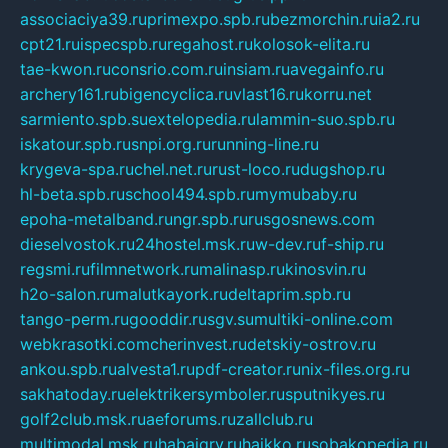
associaciya39.ru
primexpo.spb.ru
bezmorchin.ru
ia2.ru
cpt21.ru
ispecspb.ru
regahost.ru
kolosok-elita.ru
tae-kwon.ru
consrio.com.ru
insiam.ru
avegainfo.ru
archery161.ru
bigencyclica.ru
vlast16.ru
korru.net
sarmiento.spb.su
extelopedia.ru
lammin-suo.spb.ru
iskatour.spb.ru
snpi.org.ru
running-line.ru
krygeva-spa.ru
chel.net.ru
rust-loco.ru
dugshop.ru
hl-beta.spb.ru
school494.spb.ru
mymubaby.ru
epoha-metalband.ru
ngr.spb.ru
rusgosnews.com
dieselvostok.ru
24hostel.msk.ru
w-dev.ru
f-ship.ru
regsmi.ru
filmnetwork.ru
malinasp.ru
kinosvin.ru
h2o-salon.ru
malutkayork.ru
deltaprim.spb.ru
tango-perm.ru
gooddir.ru
sgv.su
multiki-online.com
webkrasotki.com
cherinvest.ru
detskiy-ostrov.ru
ankou.spb.ru
alvesta1.ru
pdf-creator.ru
nix-files.org.ru
sakhatoday.ru
elektrikersymboler.ru
sputnikyes.ru
golf2club.msk.ru
aeforums.ru
zallclub.ru
multimodal.msk.ru
habaigry.ru
haikko.ru
sobakopedia.ru