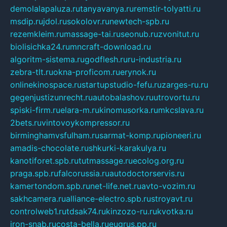
demolalapaluza.ru
tanyavanya.ru
remstir-tolyatti.ru
msdip.ru
jdol.ru
sokolovr.ru
newtech-spb.ru
rezemkleim.ru
massage-tai.ru
seonub.ru
zvonitut.ru
biolisichka24.ru
mncraft-download.ru
algoritm-sistema.ru
godflesh.ru
ru-industria.ru
zebra-tlt.ru
okna-proficom.ru
erynok.ru
onlinekinospace.ru
startupstudio-fefu.ru
zarges-ru.ru
gegenjustizunrecht.ru
autobalashov.ru
utrovortu.ru
spiski-firm.ru
elara-m.ru
kinomusorka.ru
mkcslava.ru
2bets.ru
vintovoykompressor.ru
birminghamvsfulham.ru
sarmat-komp.ru
pioneeri.ru
amadis-chocolate.ru
shkurki-karakulya.ru
kanotiforet.spb.ru
tutmassage.ru
ecolog.org.ru
praga.spb.ru
falcorussia.ru
autodoctorservis.ru
kamertondom.spb.ru
net-life.net.ru
avto-vozim.ru
sakhcamera.ru
alliance-electro.spb.ru
stroyavt.ru
controlweb1.ru
tdsak74.ru
kinzozo-ru.ru
kvotka.ru
iron-snab.ru
costa-bella.ru
eugrus.pp.ru