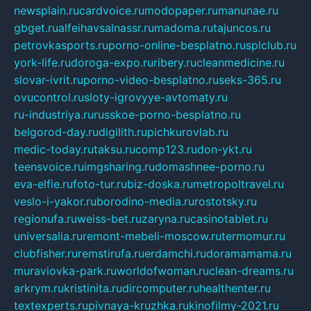
newsplain.ru
cardvoice.ru
modopaper.ru
manunae.ru
gbget.ru
alfeihavsalnassr.ru
madoma.ru
tajuncos.ru
petrovkasports.ru
porno-online-besplatno.ru
splclub.ru
york-life.ru
doroga-expo.ru
ribery.ru
cleanmedicine.ru
slovar-ivrit.ru
porno-video-besplatno.ru
seks-365.ru
ovucontrol.ru
sloty-igrovyye-avtomaty.ru
ru-industriya.ru
russkoe-porno-besplatno.ru
belgorod-day.ru
digilith.ru
pichkurovlab.ru
medic-today.ru
taksu.ru
comp123.ru
don-ykt.ru
teensvoice.ru
imgsharing.ru
domashnee-porno.ru
eva-elfie.ru
foto-tur.ru
biz-doska.ru
metropoltravel.ru
veslo-i-yakor.ru
borodino-media.ru
rostotsky.ru
regionufa.ru
weiss-bet.ru
zaryna.ru
casinotablet.ru
universalia.ru
remont-mebeli-moscow.ru
termomur.ru
clubfisher.ru
remstirufa.ru
erdamchi.ru
doramamama.ru
muraviovka-park.ru
worldofwoman.ru
clean-dreams.ru
arkrym.ru
kristinita.ru
dircomputer.ru
healthenter.ru
textexperts.ru
pivnaya-kruzhka.ru
kinofilmy-2021.ru