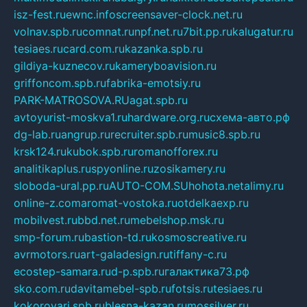
isz-fest.ru
ewnc.info
screensaver-clock.net.ru
volnav.spb.ru
comnat.ru
npf.net.ru
7bit.pp.ru
kalugatur.ru
tesiaes.ru
card.com.ru
kazanka.spb.ru
gildiya-kuznecov.ru
kameryboavision.ru
griffoncom.spb.ru
fabrika-emotsiy.ru
PARK-MATROSOVA.RU
agat.spb.ru
avtoyurist-moskva1.ru
hardware.org.ru
схема-авто.рф
dg-lab.ru
angrup.ru
recruiter.spb.ru
music8.spb.ru
krsk124.ru
kubok.spb.ru
romanofforex.ru
analitikaplus.ru
spyonline.ru
zosikamery.ru
sloboda-ural.pp.ru
AUTO-COM.SU
hohota.net
alimy.ru
online-z.com
aromat-vostoka.ru
otdelkaexp.ru
mobilvest.ru
bbd.net.ru
mebelshop.msk.ru
smp-forum.ru
bastion-td.ru
kosmoscreative.ru
avrmotors.ru
art-galadesign.ru
tiffany-c.ru
ecostep-samara.ru
d-p.spb.ru
галактика73.рф
sko.com.ru
davitamebel-spb.ru
fotsis.ru
tesiaes.ru
kokoroyari.spb.ru
blesna-kazan.ru
mossilver.ru