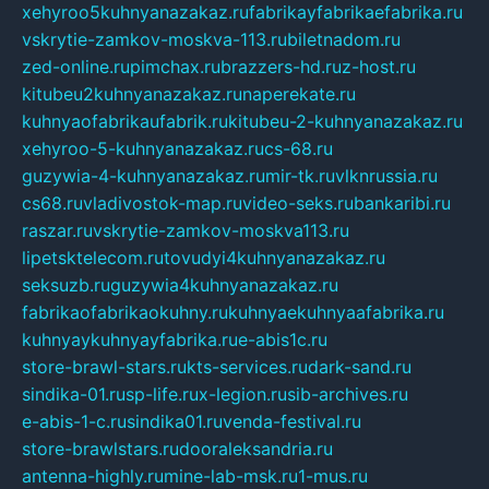
xehyroo5kuhnyanazakaz.ru
fabrikayfabrikaefabrika.ru
vskrytie-zamkov-moskva-113.ru
biletnadom.ru
zed-online.ru
pimchax.ru
brazzers-hd.ru
z-host.ru
kitubeu2kuhnyanazakaz.ru
naperekate.ru
kuhnyaofabrikaufabrik.ru
kitubeu-2-kuhnyanazakaz.ru
xehyroo-5-kuhnyanazakaz.ru
cs-68.ru
guzywia-4-kuhnyanazakaz.ru
mir-tk.ru
vlknrussia.ru
cs68.ru
vladivostok-map.ru
video-seks.ru
bankaribi.ru
raszar.ru
vskrytie-zamkov-moskva113.ru
lipetsktelecom.ru
tovudyi4kuhnyanazakaz.ru
seksuzb.ru
guzywia4kuhnyanazakaz.ru
fabrikaofabrikaokuhny.ru
kuhnyaekuhnyaafabrika.ru
kuhnyaykuhnyayfabrika.ru
e-abis1c.ru
store-brawl-stars.ru
kts-services.ru
dark-sand.ru
sindika-01.ru
sp-life.ru
x-legion.ru
sib-archives.ru
e-abis-1-c.ru
sindika01.ru
venda-festival.ru
store-brawlstars.ru
dooraleksandria.ru
antenna-highly.ru
mine-lab-msk.ru
1-mus.ru