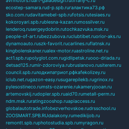
avrmotors.ru
art-galadesign.ru
tiffany-c.ru
ecostep-samara.ru
d-p.spb.ru
галактика73.рф
sko.com.ru
davitamebel-spb.ru
fotsis.ru
tesiaes.ru
kokoroyari.spb.ru
blesna-kazan.ru
mossilver.ru
lenderoq.ru
sergeydobrin.ru
tochkazvuka.msk.ru
people-of-art.ru
bezzubova.ru
clubtibet.ru
orior-aks.ru
dynamoauto.ru
szk-favorit.ru
carlines.ru
flatnsk.ru
kingbolenskaner.ru
alex-motor.ru
astroline.net.ru
act1.spb.ru
polyglot.com.ru
gidlipetsk.ru
ooo-driada.ru
detsad125.ru
mir-zdoroviya.ru
bruslanovo.ru
siterem.ru
council.spb.ru
лодкипатриот.рф
kafekolizey.ru
iclub.net.ru
gazon-easy.ru
sugarepilekb.ru
grinox.ru
pylesostineco.ru
msts-ozarenie.ru
kameryjooan.ru
artemovskij.ru
dopler.spb.ru
aid70.ru
metall-perm.ru
ndm.msk.ru
ratingzooshop.ru
apiaccess.ru
globalautotrade.info
bezverhovskoe.ru
drsschool.ru
ZOOSMART.SPB.RU
dalakony.ru
medikijob.ru
remontt.spb.ru
photostudia.spb.ru
myragon.ru