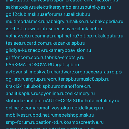
sakhatoday.ru
elektrikersymboler.ru
sputnikyes.ru
golf2club.msk.ru
aeforums.ru
zallclub.ru
multimodal.msk.ru
habaigry.ru
haikko.ru
sobakopedia.ru
isz-fest.ru
ewnc.info
screensaver-clock.net.ru
volnav.spb.ru
comnat.ru
npf.net.ru
7bit.pp.ru
kalugatur.ru
tesiaes.ru
card.com.ru
kazanka.spb.ru
gildiya-kuznecov.ru
kameryboavision.ru
griffoncom.spb.ru
fabrika-emotsiy.ru
PARK-MATROSOVA.RU
agat.spb.ru
avtoyurist-moskva1.ru
hardware.org.ru
схема-авто.рф
dg-lab.ru
angrup.ru
recruiter.spb.ru
music8.spb.ru
krsk124.ru
kubok.spb.ru
romanofforex.ru
analitikaplus.ru
spyonline.ru
zosikamery.ru
sloboda-ural.pp.ru
AUTO-COM.SU
hohota.net
alimy.ru
online-z.com
aromat-vostoka.ru
otdelkaexp.ru
mobilvest.ru
bbd.net.ru
mebelshop.msk.ru
smp-forum.ru
bastion-td.ru
kosmoscreative.ru