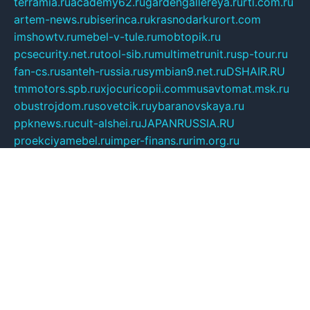
terramia.ru
academy62.ru
gardengallereya.ru
rti.com.ru
artem-news.ru
biserinca.ru
krasnodarkurort.com
imshowtv.ru
mebel-v-tule.ru
mobtopik.ru
pcsecurity.net.ru
tool-sib.ru
multimetrunit.ru
sp-tour.ru
fan-cs.ru
santeh-russia.ru
symbian9.net.ru
DSHAIR.RU
tmmotors.spb.ru
xjocuricopii.com
musavtomat.msk.ru
obustrojdom.ru
sovetcik.ru
ybaranovskaya.ru
ppknews.ru
cult-alshei.ru
JAPANRUSSIA.RU
proekciyamebel.ru
imper-finans.ru
rim.org.ru
glamourai.ru
brassminus.ru
zabor-pro.ru
ftn.pp.ru
dorogoe58.ru
laimengpacker.ru
kuzova-zapchasti.ru
sageerp.ru
taxodrom.ru
dsrazvitie.ru
hardcity.net.ru
ratinghomegames.ru
topservice25.ru
gubernyan.ru
gtglasslined.ru
ii4.ru
tssport.spb.ru
andorra24.com
blackwallstreet.ru
oboimos.ru
optim-doors.com.ru
ikuch.ru
nycr.org.ru
npa21.ru
vremya-ch.spb.ru
desert000.ru
ivtorgi.ru
ifiori.ru
catalog-statei.ru
dcv.org.ru
spetsmaster174.ru
ipkameryhiseeu.ru