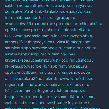
sakhcamera.ru
alliance-electro.spb.ru
stroyavt.ru
controlweb1.ru
tdsak74.ru
kinzozo-ru.ru
kvotka.ru
iron-snab.ru
costa-bella.ru
eugrus.pp.ru
associaciya39.ru
primexpo.spb.ru
bezmorchin.ru
ia2.ru
cpt21.ru
ispecspb.ru
regahost.ru
kolosok-elita.ru
tae-kwon.ru
consrio.com.ru
insiam.ru
avegainfo.ru
archery161.ru
bigencyclica.ru
vlast16.ru
korru.net
sarmiento.spb.su
extelopedia.ru
lammin-suo.spb.ru
iskatour.spb.ru
snpi.org.ru
running-line.ru
krygeva-spa.ru
chel.net.ru
rust-loco.ru
dugshop.ru
hl-beta.spb.ru
school494.spb.ru
mymubaby.ru
epoha-metalband.ru
ngr.spb.ru
rusgosnews.com
dieselvostok.ru
24hostel.msk.ru
w-dev.ru
f-ship.ru
regsmi.ru
filmnetwork.ru
malinasp.ru
kinosvin.ru
h2o-salon.ru
malutkayork.ru
deltaprim.spb.ru
tango-perm.ru
gooddir.ru
sgv.su
multiki-online.com
webkrasotki.com
cherinvest.ru
detskiy-ostrov.ru
ankou.spb.ru
alvesta1.ru
pdf-creator.ru
nix-files.org.ru