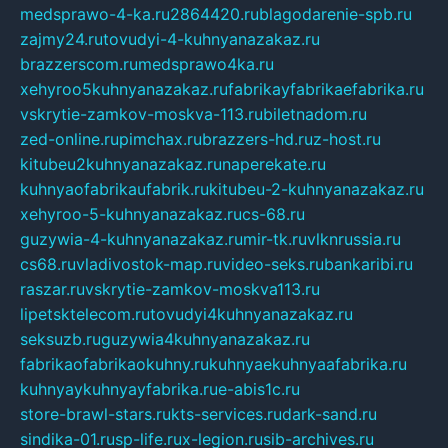
medsprawo-4-ka.ru
2864420.ru
blagodarenie-spb.ru
zajmy24.ru
tovudyi-4-kuhnyanazakaz.ru
brazzerscom.ru
medsprawo4ka.ru
xehyroo5kuhnyanazakaz.ru
fabrikayfabrikaefabrika.ru
vskrytie-zamkov-moskva-113.ru
biletnadom.ru
zed-online.ru
pimchax.ru
brazzers-hd.ru
z-host.ru
kitubeu2kuhnyanazakaz.ru
naperekate.ru
kuhnyaofabrikaufabrik.ru
kitubeu-2-kuhnyanazakaz.ru
xehyroo-5-kuhnyanazakaz.ru
cs-68.ru
guzywia-4-kuhnyanazakaz.ru
mir-tk.ru
vlknrussia.ru
cs68.ru
vladivostok-map.ru
video-seks.ru
bankaribi.ru
raszar.ru
vskrytie-zamkov-moskva113.ru
lipetsktelecom.ru
tovudyi4kuhnyanazakaz.ru
seksuzb.ru
guzywia4kuhnyanazakaz.ru
fabrikaofabrikaokuhny.ru
kuhnyaekuhnyaafabrika.ru
kuhnyaykuhnyayfabrika.ru
e-abis1c.ru
store-brawl-stars.ru
kts-services.ru
dark-sand.ru
sindika-01.ru
sp-life.ru
x-legion.ru
sib-archives.ru