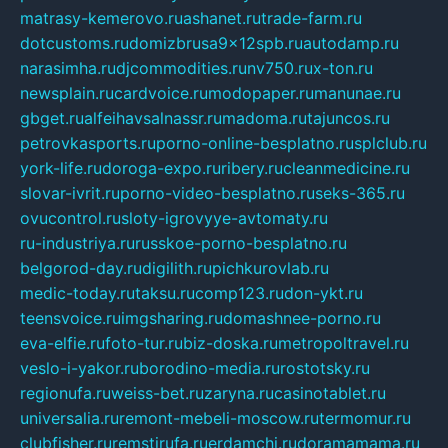
matrasy-kemerovo.ru
ashanet.ru
trade-farm.ru
dotcustoms.ru
domizbrusa9x12spb.ru
autodamp.ru
narasimha.ru
djcommodities.ru
nv750.ru
x-ton.ru
newsplain.ru
cardvoice.ru
modopaper.ru
manunae.ru
gbget.ru
alfeihavsalnassr.ru
madoma.ru
tajuncos.ru
petrovkasports.ru
porno-online-besplatno.ru
splclub.ru
york-life.ru
doroga-expo.ru
ribery.ru
cleanmedicine.ru
slovar-ivrit.ru
porno-video-besplatno.ru
seks-365.ru
ovucontrol.ru
sloty-igrovyye-avtomaty.ru
ru-industriya.ru
russkoe-porno-besplatno.ru
belgorod-day.ru
digilith.ru
pichkurovlab.ru
medic-today.ru
taksu.ru
comp123.ru
don-ykt.ru
teensvoice.ru
imgsharing.ru
domashnee-porno.ru
eva-elfie.ru
foto-tur.ru
biz-doska.ru
metropoltravel.ru
veslo-i-yakor.ru
borodino-media.ru
rostotsky.ru
regionufa.ru
weiss-bet.ru
zaryna.ru
casinotablet.ru
universalia.ru
remont-mebeli-moscow.ru
termomur.ru
clubfisher.ru
remstirufa.ru
erdamchi.ru
doramamama.ru