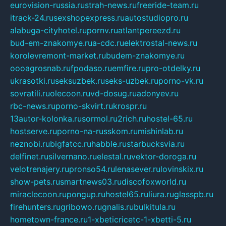
eurovision-russia.ru
strah-news.ru
freeride-team.ru
itrack-24.ru
sexshopexpress.ru
autostudiopro.ru
alabuga-cityhotel.ru
pornv.ru
atlantpereezd.ru
bud-em-znakomye.ru
a-cdc.ru
elektrostal-news.ru
korolevremont-market.ru
budem-znakomye.ru
oooagrosnab.ru
fpodaso.ru
emfire.ru
pro-otdelky.ru
ukrasotki.ru
seksuzbek.ru
seks-uzbek.ru
porno-vk.ru
sovratili.ru
olecoon.ru
vd-dosug.ru
adonyev.ru
rbc-news.ru
porno-skvirt.ru
krospr.ru
13autor-kolonka.ru
sormol.ru
2rich.ru
hostel-65.ru
hostserve.ru
porno-na-russkom.ru
mishinlab.ru
neznobi.ru
bigfatcc.ru
habble.ru
starbucksvia.ru
delfinet.ru
silvernano.ru
elestal.ru
vektor-doroga.ru
velotrenajery.ru
pronso54.ru
lenasever.ru
lovinskix.ru
show-pets.ru
smartnews03.ru
discofoxworld.ru
miraclecoon.ru
pongup.ru
hostel65.ru
liura.ru
glasspb.ru
firehunters.ru
gribowo.ru
gnalis.ru
bulkitula.ru
hometown-france.ru
1-xbeticricetc-1-xbetti-5.ru