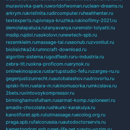
muraviovka-park.ru
worldofwoman.ru
clean-dreams.ru
arkrym.ru
kristinita.ru
dircomputer.ru
healthenter.ru
textexperts.ru
pivnaya-kruzhka.ru
kinofilmy-2021.ru
demolalapaluza.ru
tanyavanya.ru
remstir-tolyatti.ru
msdip.ru
jdol.ru
sokolovr.ru
newtech-spb.ru
rezemkleim.ru
massage-tai.ru
seonub.ru
zvonitut.ru
biolisichka24.ru
mncraft-download.ru
algoritm-sistema.ru
godflesh.ru
ru-industria.ru
zebra-tlt.ru
okna-proficom.ru
erynok.ru
onlinekinospace.ru
startupstudio-fefu.ru
zarges-ru.ru
gegenjustizunrecht.ru
autobalashov.ru
utrovortu.ru
spiski-firm.ru
elara-m.ru
kinomusorka.ru
mkcslava.ru
2bets.ru
vintovoykompressor.ru
birminghamvsfulham.ru
sarmat-komp.ru
pioneeri.ru
amadis-chocolate.ru
shkurki-karakulya.ru
kanotiforet.spb.ru
tutmassage.ru
ecolog.org.ru
praga.spb.ru
falcorussia.ru
autodoctorservis.ru
kamertondom.spb.ru
net-life.net.ru
avto-vozim.ru