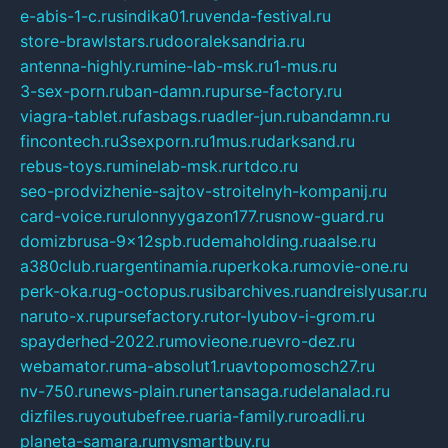
e-abis-1-c.ru
sindika01.ru
venda-festival.ru
store-brawlstars.ru
dooraleksandria.ru
antenna-highly.ru
mine-lab-msk.ru
1-mus.ru
3-sex-porn.ru
ban-damn.ru
purse-factory.ru
viagra-tablet.ru
fasbags.ru
adler-jun.ru
bandamn.ru
fincontech.ru
3sexporn.ru
1mus.ru
darksand.ru
rebus-toys.ru
minelab-msk.ru
rtdco.ru
seo-prodvizhenie-sajtov-stroitelnyh-kompanij.ru
card-voice.ru
rulonnyygazon177.ru
snow-guard.ru
domizbrusa-9x12spb.ru
demaholding.ru
aalse.ru
a380club.ru
argentinamia.ru
perkoka.ru
movie-one.ru
perk-oka.ru
g-octopus.ru
sibarchives.ru
andreislyusar.ru
naruto-x.ru
pursefactory.ru
tor-lyubov-i-grom.ru
spayderhed-2022.ru
movieone.ru
evro-dez.ru
webamator.ru
ma-absolut1.ru
avtopomosch27.ru
nv-750.ru
news-plain.ru
nertansaga.ru
delanalad.ru
dizfiles.ru
youtubefree.ru
aria-family.ru
roadli.ru
planeta-samara.ru
mysmartbuy.ru