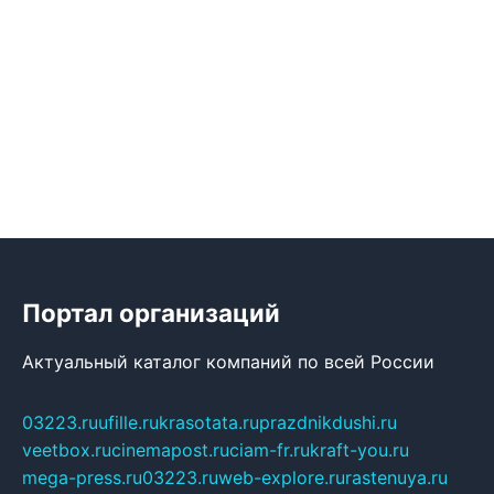
Портал организаций
Актуальный каталог компаний по всей России
03223.ru
ufille.ru
krasotata.ru
prazdnikdushi.ru
veetbox.ru
cinemapost.ru
ciam-fr.ru
kraft-you.ru
mega-press.ru
03223.ru
web-explore.ru
rastenuya.ru