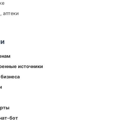
ке
, аптеки
ми
онам
еренные источники
 бизнеса
и
арты
чат-бот