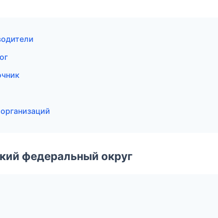
еводители
ог
очник
 организаций
ский федеральный округ