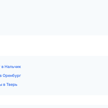
т в Нальчик
 в Оренбург
ы в Тверь