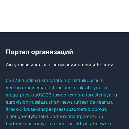
Портал организаций
Актуальный каталог компаний по всей России
03223.ru
ufille.ru
krasotata.ru
prazdnikdushi.ru
veetbox.ru
cinemapost.ru
ciam-fr.ru
kraft-you.ru
mega-press.ru
03223.ru
web-explore.ru
rastenuya.ru
eurovision-russia.ru
strah-news.ru
freeride-team.ru
itrack-24.ru
sexshopexpress.ru
autostudiopro.ru
alabuga-cityhotel.ru
pornv.ru
atlantpereezd.ru
bud-em-znakomye.ru
a-cdc.ru
elektrostal-news.ru