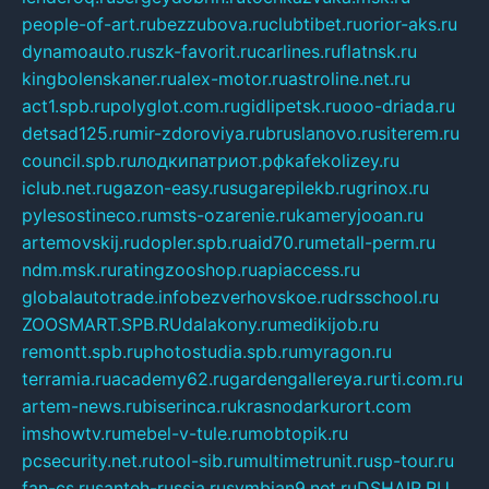
people-of-art.ru
bezzubova.ru
clubtibet.ru
orior-aks.ru
dynamoauto.ru
szk-favorit.ru
carlines.ru
flatnsk.ru
kingbolenskaner.ru
alex-motor.ru
astroline.net.ru
act1.spb.ru
polyglot.com.ru
gidlipetsk.ru
ooo-driada.ru
detsad125.ru
mir-zdoroviya.ru
bruslanovo.ru
siterem.ru
council.spb.ru
лодкипатриот.рф
kafekolizey.ru
iclub.net.ru
gazon-easy.ru
sugarepilekb.ru
grinox.ru
pylesostineco.ru
msts-ozarenie.ru
kameryjooan.ru
artemovskij.ru
dopler.spb.ru
aid70.ru
metall-perm.ru
ndm.msk.ru
ratingzooshop.ru
apiaccess.ru
globalautotrade.info
bezverhovskoe.ru
drsschool.ru
ZOOSMART.SPB.RU
dalakony.ru
medikijob.ru
remontt.spb.ru
photostudia.spb.ru
myragon.ru
terramia.ru
academy62.ru
gardengallereya.ru
rti.com.ru
artem-news.ru
biserinca.ru
krasnodarkurort.com
imshowtv.ru
mebel-v-tule.ru
mobtopik.ru
pcsecurity.net.ru
tool-sib.ru
multimetrunit.ru
sp-tour.ru
fan-cs.ru
santeh-russia.ru
symbian9.net.ru
DSHAIR.RU