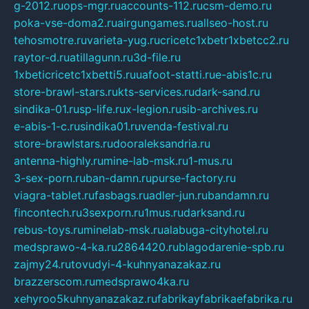
g-2012.ru
ops-mgr.ru
accounts-112.ru
csm-demo.ru
poka-vse-doma2.ru
airgungames.ru
allseo-host.ru
tehosmotre.ru
varieta-yug.ru
cricetc1xbetr1xbetcc2.ru
raytor-d.ru
atillagunn.ru
3d-file.ru
1xbeticricetc1xbetti5.ru
uafoot-statti.ru
e-abis1c.ru
store-brawl-stars.ru
kts-services.ru
dark-sand.ru
sindika-01.ru
sp-life.ru
x-legion.ru
sib-archives.ru
e-abis-1-c.ru
sindika01.ru
venda-festival.ru
store-brawlstars.ru
dooraleksandria.ru
antenna-highly.ru
mine-lab-msk.ru
1-mus.ru
3-sex-porn.ru
ban-damn.ru
purse-factory.ru
viagra-tablet.ru
fasbags.ru
adler-jun.ru
bandamn.ru
fincontech.ru
3sexporn.ru
1mus.ru
darksand.ru
rebus-toys.ru
minelab-msk.ru
alabuga-cityhotel.ru
medsprawo-4-ka.ru
2864420.ru
blagodarenie-spb.ru
zajmy24.ru
tovudyi-4-kuhnyanazakaz.ru
brazzerscom.ru
medsprawo4ka.ru
xehyroo5kuhnyanazakaz.ru
fabrikayfabrikaefabrika.ru