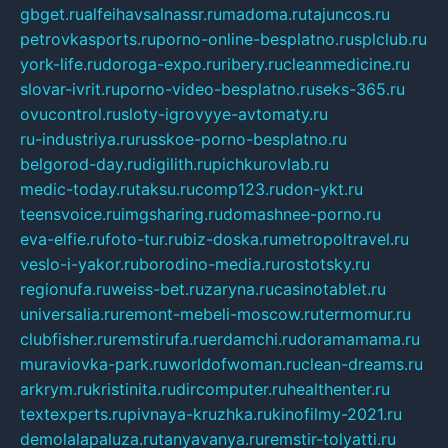
gbget.ru
alfeihavsalnassr.ru
madoma.ru
tajuncos.ru
petrovkasports.ru
porno-online-besplatno.ru
splclub.ru
york-life.ru
doroga-expo.ru
ribery.ru
cleanmedicine.ru
slovar-ivrit.ru
porno-video-besplatno.ru
seks-365.ru
ovucontrol.ru
sloty-igrovyye-avtomaty.ru
ru-industriya.ru
russkoe-porno-besplatno.ru
belgorod-day.ru
digilith.ru
pichkurovlab.ru
medic-today.ru
taksu.ru
comp123.ru
don-ykt.ru
teensvoice.ru
imgsharing.ru
domashnee-porno.ru
eva-elfie.ru
foto-tur.ru
biz-doska.ru
metropoltravel.ru
veslo-i-yakor.ru
borodino-media.ru
rostotsky.ru
regionufa.ru
weiss-bet.ru
zaryna.ru
casinotablet.ru
universalia.ru
remont-mebeli-moscow.ru
termomur.ru
clubfisher.ru
remstirufa.ru
erdamchi.ru
doramamama.ru
muraviovka-park.ru
worldofwoman.ru
clean-dreams.ru
arkrym.ru
kristinita.ru
dircomputer.ru
healthenter.ru
textexperts.ru
pivnaya-kruzhka.ru
kinofilmy-2021.ru
demolalapaluza.ru
tanyavanya.ru
remstir-tolyatti.ru