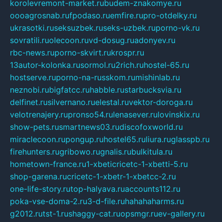
korolevremont-market.ru
budem-znakomye.ru
oooagrosnab.ru
fpodaso.ru
emfire.ru
pro-otdelky.ru
ukrasotki.ru
seksuzbek.ru
seks-uzbek.ru
porno-vk.ru
sovratili.ru
olecoon.ru
vd-dosug.ru
adonyev.ru
rbc-news.ru
porno-skvirt.ru
krospr.ru
13autor-kolonka.ru
sormol.ru
2rich.ru
hostel-65.ru
hostserve.ru
porno-na-russkom.ru
mishinlab.ru
neznobi.ru
bigfatcc.ru
habble.ru
starbucksvia.ru
delfinet.ru
silvernano.ru
elestal.ru
vektor-doroga.ru
velotrenajery.ru
pronso54.ru
lenasever.ru
lovinskix.ru
show-pets.ru
smartnews03.ru
discofoxworld.ru
miraclecoon.ru
pongup.ru
hostel65.ru
liura.ru
glasspb.ru
firehunters.ru
gribowo.ru
gnalis.ru
bulkitula.ru
hometown-france.ru
1-xbeticricetc-1-xbetti-5.ru
shop-garena.ru
cricetc-1-xbetr-1-xbetcc-2.ru
one-life-story.ru
top-halyava.ru
accounts112.ru
poka-vse-doma-2.ru
3-d-file.ru
hahahaharms.ru
g2012.ru
tst-1.ru
shaggy-cat.ru
opsmgr.ru
ev-gallery.ru