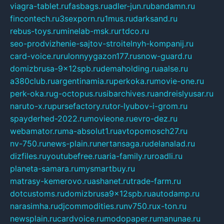
viagra-tablet.ru
fasbags.ru
adler-jun.ru
bandamn.ru
fincontech.ru
3sexporn.ru
1mus.ru
darksand.ru
rebus-toys.ru
minelab-msk.ru
rtdco.ru
seo-prodvizhenie-sajtov-stroitelnyh-kompanij.ru
card-voice.ru
rulonnyygazon177.ru
snow-guard.ru
domizbrusa-9x12spb.ru
demaholding.ru
aalse.ru
a380club.ru
argentinamia.ru
perkoka.ru
movie-one.ru
perk-oka.ru
g-octopus.ru
sibarchives.ru
andreislyusar.ru
naruto-x.ru
pursefactory.ru
tor-lyubov-i-grom.ru
spayderhed-2022.ru
movieone.ru
evro-dez.ru
webamator.ru
ma-absolut1.ru
avtopomosch27.ru
nv-750.ru
news-plain.ru
nertansaga.ru
delanalad.ru
dizfiles.ru
youtubefree.ru
aria-family.ru
roadli.ru
planeta-samara.ru
mysmartbuy.ru
matrasy-kemerovo.ru
ashanet.ru
trade-farm.ru
dotcustoms.ru
domizbrusa9x12spb.ru
autodamp.ru
narasimha.ru
djcommodities.ru
nv750.ru
x-ton.ru
newsplain.ru
cardvoice.ru
modopaper.ru
manunae.ru