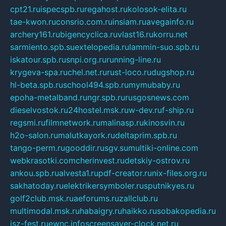
cpt21.ru
ispecspb.ru
regahost.ru
kolosok-elita.ru
tae-kwon.ru
consrio.com.ru
insiam.ru
avegainfo.ru
archery161.ru
bigencyclica.ru
vlast16.ru
korru.net
sarmiento.spb.su
extelopedia.ru
lammin-suo.spb.ru
iskatour.spb.ru
snpi.org.ru
running-line.ru
krygeva-spa.ru
chel.net.ru
rust-loco.ru
dugshop.ru
hl-beta.spb.ru
school494.spb.ru
mymubaby.ru
epoha-metalband.ru
ngr.spb.ru
rusgosnews.com
dieselvostok.ru
24hostel.msk.ru
w-dev.ru
f-ship.ru
regsmi.ru
filmnetwork.ru
malinasp.ru
kinosvin.ru
h2o-salon.ru
malutkayork.ru
deltaprim.spb.ru
tango-perm.ru
gooddir.ru
sgv.su
multiki-online.com
webkrasotki.com
cherinvest.ru
detskiy-ostrov.ru
ankou.spb.ru
alvesta1.ru
pdf-creator.ru
nix-files.org.ru
sakhatoday.ru
elektrikersymboler.ru
sputnikyes.ru
golf2club.msk.ru
aeforums.ru
zallclub.ru
multimodal.msk.ru
habaigry.ru
haikko.ru
sobakopedia.ru
isz-fest.ru
ewnc.info
screensaver-clock.net.ru