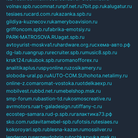
volnav.spb.ru
comnat.ru
npf.net.ru
7bit.pp.ru
kalugatur.ru
tesiaes.ru
card.com.ru
kazanka.spb.ru
gildiya-kuznecov.ru
kameryboavision.ru
griffoncom.spb.ru
fabrika-emotsiy.ru
PARK-MATROSOVA.RU
agat.spb.ru
avtoyurist-moskva1.ru
hardware.org.ru
схема-авто.рф
dg-lab.ru
angrup.ru
recruiter.spb.ru
music8.spb.ru
krsk124.ru
kubok.spb.ru
romanofforex.ru
analitikaplus.ru
spyonline.ru
zosikamery.ru
sloboda-ural.pp.ru
AUTO-COM.SU
hohota.net
alimy.ru
online-z.com
aromat-vostoka.ru
otdelkaexp.ru
mobilvest.ru
bbd.net.ru
mebelshop.msk.ru
smp-forum.ru
bastion-td.ru
kosmoscreative.ru
avrmotors.ru
art-galadesign.ru
tiffany-c.ru
ecostep-samara.ru
d-p.spb.ru
галактика73.рф
sko.com.ru
davitamebel-spb.ru
fotsis.ru
tesiaes.ru
kokoroyari.spb.ru
blesna-kazan.ru
mossilver.ru
lenderoq.ru
sergeydobrin.ru
tochkazvuka.msk.ru