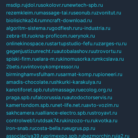
msdip.ru
jdol.ru
sokolovr.ru
newtech-spb.ru
rezemkleim.ru
massage-tai.ru
seonub.ru
zvonitut.ru
biolisichka24.ru
mncraft-download.ru
algoritm-sistema.ru
godflesh.ru
ru-industria.ru
zebra-tlt.ru
okna-proficom.ru
erynok.ru
onlinekinospace.ru
startupstudio-fefu.ru
zarges-ru.ru
gegenjustizunrecht.ru
autobalashov.ru
utrovortu.ru
spiski-firm.ru
elara-m.ru
kinomusorka.ru
mkcslava.ru
2bets.ru
vintovoykompressor.ru
birminghamvsfulham.ru
sarmat-komp.ru
pioneeri.ru
amadis-chocolate.ru
shkurki-karakulya.ru
kanotiforet.spb.ru
tutmassage.ru
ecolog.org.ru
praga.spb.ru
falcorussia.ru
autodoctorservis.ru
kamertondom.spb.ru
net-life.net.ru
avto-vozim.ru
sakhcamera.ru
alliance-electro.spb.ru
stroyavt.ru
controlweb1.ru
tdsak74.ru
kinzozo-ru.ru
kvotka.ru
iron-snab.ru
costa-bella.ru
eugrus.pp.ru
associaciya39.ru
primexpo.spb.ru
bezmorchin.ru
ia2.ru