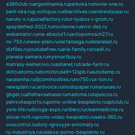
a380club.ru
argentinamia.ru
perkoka.ru
movie-one.ru
perk-oka.ru
g-octopus.ru
sibarchives.ru
andreislyusar.ru
naruto-x.ru
pursefactory.ru
tor-lyubov-i-grom.ru
spayderhed-2022.ru
movieone.ru
evro-dez.ru
webamator.ru
ma-absolut1.ru
avtopomosch27.ru
nv-750.ru
news-plain.ru
nertansaga.ru
delanalad.ru
dizfiles.ru
youtubefree.ru
aria-family.ru
roadli.ru
planeta-samara.ru
mysmartbuy.ru
matrasy-kemerovo.ru
ashanet.ru
trade-farm.ru
dotcustoms.ru
domizbrusa9x12spb.ru
autodamp.ru
narasimha.ru
djcommodities.ru
nv750.ru
x-ton.ru
newsplain.ru
cardvoice.ru
modopaper.ru
manunae.ru
gbget.ru
alfeihavsalnassr.ru
madoma.ru
tajuncos.ru
petrovkasports.ru
porno-online-besplatno.ru
splclub.ru
york-life.ru
doroga-expo.ru
ribery.ru
cleanmedicine.ru
slovar-ivrit.ru
porno-video-besplatno.ru
seks-365.ru
ovucontrol.ru
sloty-igrovyye-avtomaty.ru
ru-industriya.ru
russkoe-porno-besplatno.ru