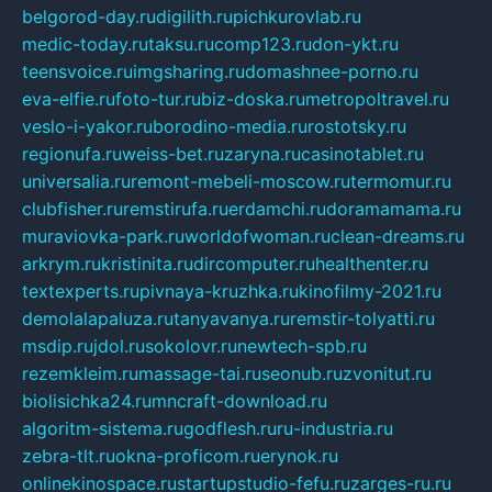
belgorod-day.ru
digilith.ru
pichkurovlab.ru
medic-today.ru
taksu.ru
comp123.ru
don-ykt.ru
teensvoice.ru
imgsharing.ru
domashnee-porno.ru
eva-elfie.ru
foto-tur.ru
biz-doska.ru
metropoltravel.ru
veslo-i-yakor.ru
borodino-media.ru
rostotsky.ru
regionufa.ru
weiss-bet.ru
zaryna.ru
casinotablet.ru
universalia.ru
remont-mebeli-moscow.ru
termomur.ru
clubfisher.ru
remstirufa.ru
erdamchi.ru
doramamama.ru
muraviovka-park.ru
worldofwoman.ru
clean-dreams.ru
arkrym.ru
kristinita.ru
dircomputer.ru
healthenter.ru
textexperts.ru
pivnaya-kruzhka.ru
kinofilmy-2021.ru
demolalapaluza.ru
tanyavanya.ru
remstir-tolyatti.ru
msdip.ru
jdol.ru
sokolovr.ru
newtech-spb.ru
rezemkleim.ru
massage-tai.ru
seonub.ru
zvonitut.ru
biolisichka24.ru
mncraft-download.ru
algoritm-sistema.ru
godflesh.ru
ru-industria.ru
zebra-tlt.ru
okna-proficom.ru
erynok.ru
onlinekinospace.ru
startupstudio-fefu.ru
zarges-ru.ru