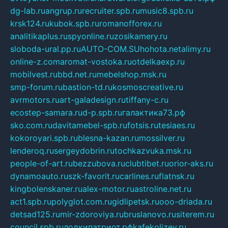
dg-lab.ru
angrup.ru
recruiter.spb.ru
music8.spb.ru
krsk124.ru
kubok.spb.ru
romanofforex.ru
analitikaplus.ru
spyonline.ru
zosikamery.ru
sloboda-ural.pp.ru
AUTO-COM.SU
hohota.net
alimy.ru
online-z.com
aromat-vostoka.ru
otdelkaexp.ru
mobilvest.ru
bbd.net.ru
mebelshop.msk.ru
smp-forum.ru
bastion-td.ru
kosmoscreative.ru
avrmotors.ru
art-galadesign.ru
tiffany-c.ru
ecostep-samara.ru
d-p.spb.ru
галактика73.рф
sko.com.ru
davitamebel-spb.ru
fotsis.ru
tesiaes.ru
kokoroyari.spb.ru
blesna-kazan.ru
mossilver.ru
lenderoq.ru
sergeydobrin.ru
tochkazvuka.msk.ru
people-of-art.ru
bezzubova.ru
clubtibet.ru
orior-aks.ru
dynamoauto.ru
szk-favorit.ru
carlines.ru
flatnsk.ru
kingbolenskaner.ru
alex-motor.ru
astroline.net.ru
act1.spb.ru
polyglot.com.ru
gidlipetsk.ru
ooo-driada.ru
detsad125.ru
mir-zdoroviya.ru
bruslanovo.ru
siterem.ru
council.spb.ru
лодкипатриот.рф
kafekolizey.ru