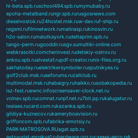
hl-beta.spb.ru
school494.spb.ru
mymubaby.ru
epoha-metalband.ru
ngr.spb.ru
rusgosnews.com
dieselvostok.ru
24hostel.msk.ru
w-dev.ru
f-ship.ru
regsmi.ru
filmnetwork.ru
malinasp.ru
kinosvin.ru
h2o-salon.ru
malutkayork.ru
deltaprim.spb.ru
tango-perm.ru
gooddir.ru
sgv.su
multiki-online.com
webkrasotki.com
cherinvest.ru
detskiy-ostrov.ru
ankou.spb.ru
alvesta1.ru
pdf-creator.ru
nix-files.org.ru
sakhatoday.ru
elektrikersymboler.ru
sputnikyes.ru
golf2club.msk.ru
aeforums.ru
zallclub.ru
multimodal.msk.ru
habaigry.ru
haikko.ru
sobakopedia.ru
isz-fest.ru
ewnc.info
screensaver-clock.net.ru
volnav.spb.ru
comnat.ru
npf.net.ru
7bit.pp.ru
kalugatur.ru
tesiaes.ru
card.com.ru
kazanka.spb.ru
gildiya-kuznecov.ru
kameryboavision.ru
griffoncom.spb.ru
fabrika-emotsiy.ru
PARK-MATROSOVA.RU
agat.spb.ru
avtoyurist-moskva1.ru
hardware.org.ru
схема-авто.рф