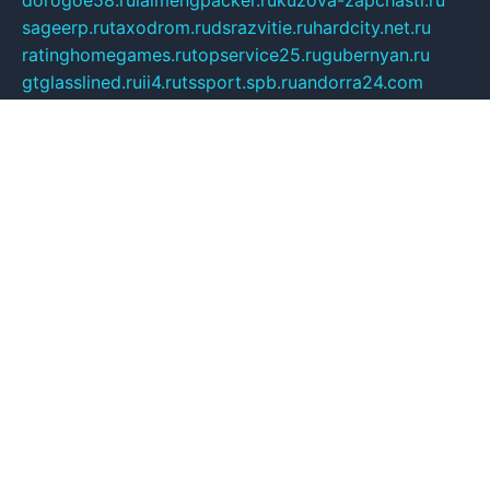
sageerp.ru
taxodrom.ru
dsrazvitie.ru
hardcity.net.ru
ratinghomegames.ru
topservice25.ru
gubernyan.ru
gtglasslined.ru
ii4.ru
tssport.spb.ru
andorra24.com
blackwallstreet.ru
oboimos.ru
optim-doors.com.ru
ikuch.ru
nycr.org.ru
npa21.ru
vremya-ch.spb.ru
desert000.ru
ivtorgi.ru
ifiori.ru
catalog-statei.ru
dcv.org.ru
spetsmaster174.ru
ipkameryhiseeu.ru
dum26.ru
ruspol.spb.ru
fr-opendp.ru
kam-solnyshko.ru
cheyenne-arapaho.ru
sevzapmetal.spb.ru
ted-lapidus.spb.ru
parasite-eliminator.ru
sigma-complete.ru
modernworld.ru
dama-moda.ru
eholot-group.ru
sk-nvkz.ru
DRONGOLD.RU
democratia2.ru
i-farmer.ru
mass-sport.org
jablonex.spb.ru
bookmess.ru
linkword.ru
refineua.com.ru
cs-spec.net.ru
altay-mebel.ru
DNK-THEATRE.RU
mechaniks.spb.ru
ipcamtechage.ru
skosta.ru
a-sun.ru
stroy-ldsp.ru
snowlands.org.ru