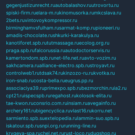
gegenjustizunrecht.ru
autobalashov.ru
utrovortu.ru
spiski-firm.ru
elara-m.ru
kinomusorka.ru
mkcslava.ru
2bets.ru
vintovoykompressor.ru
birminghamvsfulham.ru
sarmat-komp.ru
pioneeri.ru
amadis-chocolate.ru
shkurki-karakulya.ru
kanotiforet.spb.ru
tutmassage.ru
ecolog.org.ru
praga.spb.ru
falcorussia.ru
autodoctorservis.ru
kamertondom.spb.ru
net-life.net.ru
avto-vozim.ru
sakhcamera.ru
alliance-electro.spb.ru
stroyavt.ru
controlweb1.ru
tdsak74.ru
kinzozo-ru.ru
kvotka.ru
iron-snab.ru
costa-bella.ru
eugrus.pp.ru
associaciya39.ru
primexpo.spb.ru
bezmorchin.ru
ia2.ru
cpt21.ru
ispecspb.ru
regahost.ru
kolosok-elita.ru
tae-kwon.ru
consrio.com.ru
insiam.ru
avegainfo.ru
archery161.ru
bigencyclica.ru
vlast16.ru
korru.net
sarmiento.spb.su
extelopedia.ru
lammin-suo.spb.ru
iskatour.spb.ru
snpi.org.ru
running-line.ru
krygeva-spa.ru
chel.net.ru
rust-loco.ru
dugshop.ru