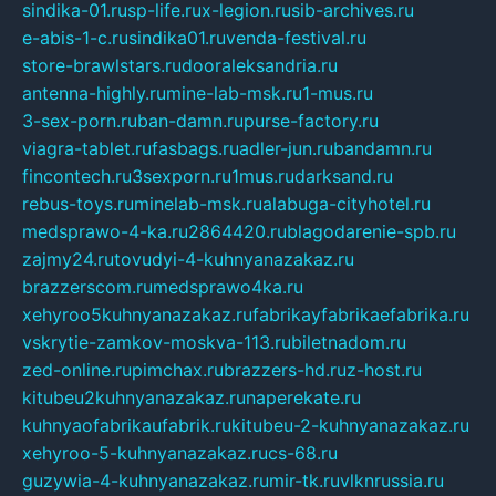
sindika-01.ru
sp-life.ru
x-legion.ru
sib-archives.ru
e-abis-1-c.ru
sindika01.ru
venda-festival.ru
store-brawlstars.ru
dooraleksandria.ru
antenna-highly.ru
mine-lab-msk.ru
1-mus.ru
3-sex-porn.ru
ban-damn.ru
purse-factory.ru
viagra-tablet.ru
fasbags.ru
adler-jun.ru
bandamn.ru
fincontech.ru
3sexporn.ru
1mus.ru
darksand.ru
rebus-toys.ru
minelab-msk.ru
alabuga-cityhotel.ru
medsprawo-4-ka.ru
2864420.ru
blagodarenie-spb.ru
zajmy24.ru
tovudyi-4-kuhnyanazakaz.ru
brazzerscom.ru
medsprawo4ka.ru
xehyroo5kuhnyanazakaz.ru
fabrikayfabrikaefabrika.ru
vskrytie-zamkov-moskva-113.ru
biletnadom.ru
zed-online.ru
pimchax.ru
brazzers-hd.ru
z-host.ru
kitubeu2kuhnyanazakaz.ru
naperekate.ru
kuhnyaofabrikaufabrik.ru
kitubeu-2-kuhnyanazakaz.ru
xehyroo-5-kuhnyanazakaz.ru
cs-68.ru
guzywia-4-kuhnyanazakaz.ru
mir-tk.ru
vlknrussia.ru