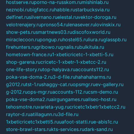
hostserve.ru
porno-na-russkom.ru
mishinlab.ru
neznobi.ru
bigfatcc.ru
habble.ru
starbucksvia.ru
delfinet.ru
silvernano.ru
elestal.ru
vektor-doroga.ru
velotrenajery.ru
pronso54.ru
lenasever.ru
lovinskix.ru
show-pets.ru
smartnews03.ru
discofoxworld.ru
miraclecoon.ru
pongup.ru
hostel65.ru
liura.ru
glasspb.ru
firehunters.ru
gribowo.ru
gnalis.ru
bulkitula.ru
hometown-france.ru
1-xbeticricetc-1-xbetti-5.ru
shop-garena.ru
cricetc-1-xbetr-1-xbetcc-2.ru
one-life-story.ru
top-halyava.ru
accounts112.ru
poka-vse-doma-2.ru
3-d-file.ru
hahahaharms.ru
g2012.ru
tst-1.ru
shaggy-cat.ru
opsmgr.ru
ev-gallery.ru
g-2012.ru
ops-mgr.ru
accounts-112.ru
csm-demo.ru
poka-vse-doma2.ru
airgungames.ru
allseo-host.ru
tehosmotre.ru
varieta-yug.ru
cricetc1xbetr1xbetcc2.ru
raytor-d.ru
atillagunn.ru
3d-file.ru
1xbeticricetc1xbetti5.ru
uafoot-statti.ru
e-abis1c.ru
store-brawl-stars.ru
kts-services.ru
dark-sand.ru