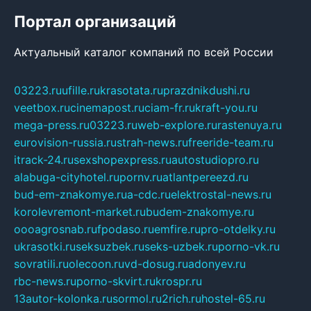
Портал организаций
Актуальный каталог компаний по всей России
03223.ru
ufille.ru
krasotata.ru
prazdnikdushi.ru
veetbox.ru
cinemapost.ru
ciam-fr.ru
kraft-you.ru
mega-press.ru
03223.ru
web-explore.ru
rastenuya.ru
eurovision-russia.ru
strah-news.ru
freeride-team.ru
itrack-24.ru
sexshopexpress.ru
autostudiopro.ru
alabuga-cityhotel.ru
pornv.ru
atlantpereezd.ru
bud-em-znakomye.ru
a-cdc.ru
elektrostal-news.ru
korolevremont-market.ru
budem-znakomye.ru
oooagrosnab.ru
fpodaso.ru
emfire.ru
pro-otdelky.ru
ukrasotki.ru
seksuzbek.ru
seks-uzbek.ru
porno-vk.ru
sovratili.ru
olecoon.ru
vd-dosug.ru
adonyev.ru
rbc-news.ru
porno-skvirt.ru
krospr.ru
13autor-kolonka.ru
sormol.ru
2rich.ru
hostel-65.ru