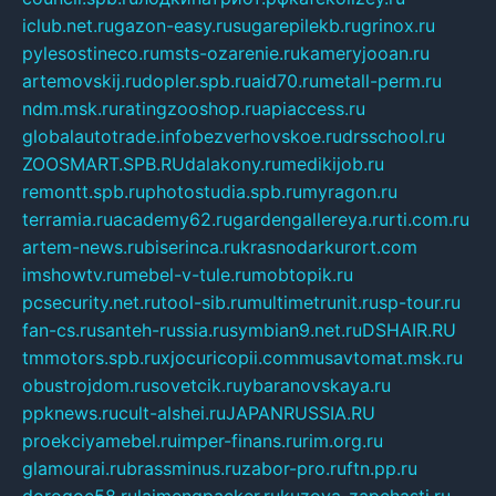
iclub.net.ru
gazon-easy.ru
sugarepilekb.ru
grinox.ru
pylesostineco.ru
msts-ozarenie.ru
kameryjooan.ru
artemovskij.ru
dopler.spb.ru
aid70.ru
metall-perm.ru
ndm.msk.ru
ratingzooshop.ru
apiaccess.ru
globalautotrade.info
bezverhovskoe.ru
drsschool.ru
ZOOSMART.SPB.RU
dalakony.ru
medikijob.ru
remontt.spb.ru
photostudia.spb.ru
myragon.ru
terramia.ru
academy62.ru
gardengallereya.ru
rti.com.ru
artem-news.ru
biserinca.ru
krasnodarkurort.com
imshowtv.ru
mebel-v-tule.ru
mobtopik.ru
pcsecurity.net.ru
tool-sib.ru
multimetrunit.ru
sp-tour.ru
fan-cs.ru
santeh-russia.ru
symbian9.net.ru
DSHAIR.RU
tmmotors.spb.ru
xjocuricopii.com
musavtomat.msk.ru
obustrojdom.ru
sovetcik.ru
ybaranovskaya.ru
ppknews.ru
cult-alshei.ru
JAPANRUSSIA.RU
proekciyamebel.ru
imper-finans.ru
rim.org.ru
glamourai.ru
brassminus.ru
zabor-pro.ru
ftn.pp.ru
dorogoe58.ru
laimengpacker.ru
kuzova-zapchasti.ru