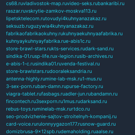
cs68.ru
vladivostok-map.ru
video-seks.ru
bankaribi.ru
raszar.ru
vskrytie-zamkov-moskva113.ru
lipetsktelecom.ru
tovudyi4kuhnyanazakaz.ru
seksuzb.ru
guzywia4kuhnyanazakaz.ru
fabrikaofabrikaokuhny.ru
kuhnyaekuhnyaafabrika.ru
kuhnyaykuhnyayfabrika.ru
e-abis1c.ru
store-brawl-stars.ru
kts-services.ru
dark-sand.ru
sindika-01.ru
sp-life.ru
x-legion.ru
sib-archives.ru
e-abis-1-c.ru
sindika01.ru
venda-festival.ru
store-brawlstars.ru
dooraleksandria.ru
antenna-highly.ru
mine-lab-msk.ru
1-mus.ru
3-sex-porn.ru
ban-damn.ru
purse-factory.ru
viagra-tablet.ru
fasbags.ru
adler-jun.ru
bandamn.ru
fincontech.ru
3sexporn.ru
1mus.ru
darksand.ru
rebus-toys.ru
minelab-msk.ru
rtdco.ru
seo-prodvizhenie-sajtov-stroitelnyh-kompanij.ru
card-voice.ru
rulonnyygazon177.ru
snow-guard.ru
domizbrusa-9x12spb.ru
demaholding.ru
aalse.ru