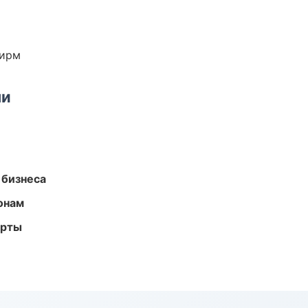
фирм
ми
 бизнеса
онам
арты