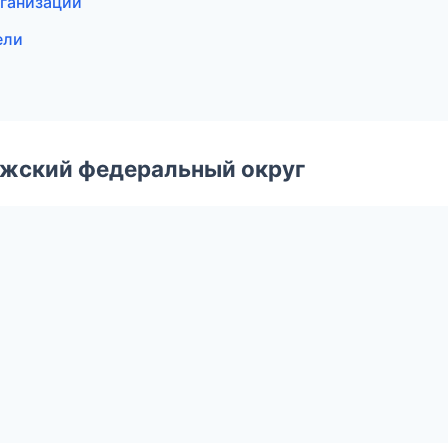
ганизаций
ели
лжский федеральный округ