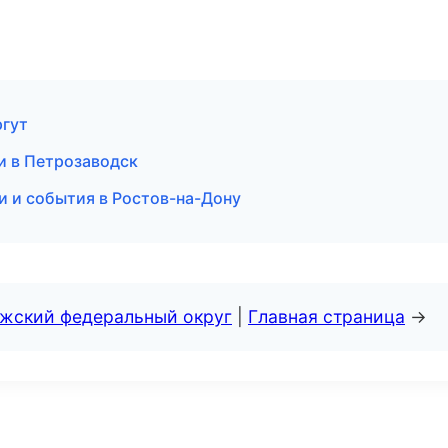
ргут
ии в Петрозаводск
ти и события в Ростов-на-Дону
лжский федеральный округ
|
Главная страница
→