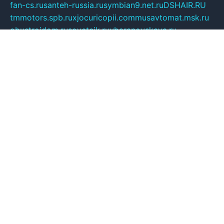
fan-cs.ru
santeh-russia.ru
symbian9.net.ru
DSHAIR.RU
tmmotors.spb.ru
xjocuricopii.com
musavtomat.msk.ru
obustrojdom.ru
sovetcik.ru
ybaranovskaya.ru
ppknews.ru
cult-alshei.ru
JAPANRUSSIA.RU
proekciyamebel.ru
imper-finans.ru
rim.org.ru
glamourai.ru
brassminus.ru
zabor-pro.ru
ftn.pp.ru
dorogoe58.ru
laimengpacker.ru
kuzova-zapchasti.ru
sageerp.ru
taxodrom.ru
dsrazvitie.ru
hardcity.net.ru
ratinghomegames.ru
topservice25.ru
gubernyan.ru
gtglasslined.ru
ii4.ru
tssport.spb.ru
andorra24.com
blackwallstreet.ru
oboimos.ru
optim-doors.com.ru
ikuch.ru
nycr.org.ru
npa21.ru
vremya-ch.spb.ru
desert000.ru
ivtorgi.ru
ifiori.ru
catalog-statei.ru
dcv.org.ru
spetsmaster174.ru
ipkameryhiseeu.ru
dum26.ru
ruspol.spb.ru
fr-opendp.ru
kam-solnyshko.ru
cheyenne-arapaho.ru
sevzapmetal.spb.ru
ted-lapidus.spb.ru
parasite-eliminator.ru
sigma-complete.ru
modernworld.ru
dama-moda.ru