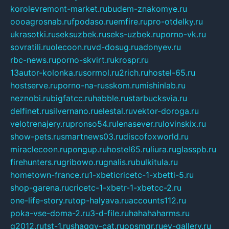
korolevremont-market.ru
budem-znakomye.ru
oooagrosnab.ru
fpodaso.ru
emfire.ru
pro-otdelky.ru
ukrasotki.ru
seksuzbek.ru
seks-uzbek.ru
porno-vk.ru
sovratili.ru
olecoon.ru
vd-dosug.ru
adonyev.ru
rbc-news.ru
porno-skvirt.ru
krospr.ru
13autor-kolonka.ru
sormol.ru
2rich.ru
hostel-65.ru
hostserve.ru
porno-na-russkom.ru
mishinlab.ru
neznobi.ru
bigfatcc.ru
habble.ru
starbucksvia.ru
delfinet.ru
silvernano.ru
elestal.ru
vektor-doroga.ru
velotrenajery.ru
pronso54.ru
lenasever.ru
lovinskix.ru
show-pets.ru
smartnews03.ru
discofoxworld.ru
miraclecoon.ru
pongup.ru
hostel65.ru
liura.ru
glasspb.ru
firehunters.ru
gribowo.ru
gnalis.ru
bulkitula.ru
hometown-france.ru
1-xbeticricetc-1-xbetti-5.ru
shop-garena.ru
cricetc-1-xbetr-1-xbetcc-2.ru
one-life-story.ru
top-halyava.ru
accounts112.ru
poka-vse-doma-2.ru
3-d-file.ru
hahahaharms.ru
g2012.ru
tst-1.ru
shaggy-cat.ru
opsmgr.ru
ev-gallery.ru