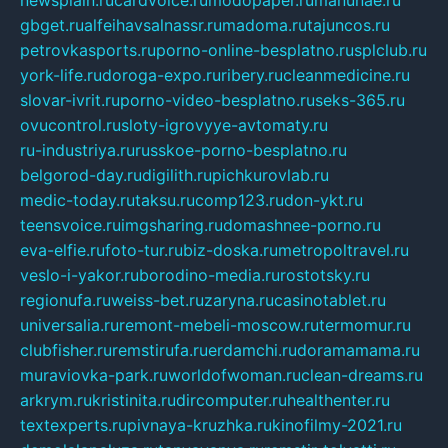
gbget.ru
alfeihavsalnassr.ru
madoma.ru
tajuncos.ru
petrovkasports.ru
porno-online-besplatno.ru
splclub.ru
york-life.ru
doroga-expo.ru
ribery.ru
cleanmedicine.ru
slovar-ivrit.ru
porno-video-besplatno.ru
seks-365.ru
ovucontrol.ru
sloty-igrovyye-avtomaty.ru
ru-industriya.ru
russkoe-porno-besplatno.ru
belgorod-day.ru
digilith.ru
pichkurovlab.ru
medic-today.ru
taksu.ru
comp123.ru
don-ykt.ru
teensvoice.ru
imgsharing.ru
domashnee-porno.ru
eva-elfie.ru
foto-tur.ru
biz-doska.ru
metropoltravel.ru
veslo-i-yakor.ru
borodino-media.ru
rostotsky.ru
regionufa.ru
weiss-bet.ru
zaryna.ru
casinotablet.ru
universalia.ru
remont-mebeli-moscow.ru
termomur.ru
clubfisher.ru
remstirufa.ru
erdamchi.ru
doramamama.ru
muraviovka-park.ru
worldofwoman.ru
clean-dreams.ru
arkrym.ru
kristinita.ru
dircomputer.ru
healthenter.ru
textexperts.ru
pivnaya-kruzhka.ru
kinofilmy-2021.ru