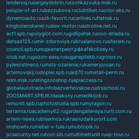
lenderoq.ru
sergeydobrin.ru
tochkazvuka.msk.ru
people-of-art.ru
bezzubova.ru
clubtibet.ru
orior-aks.ru
dynamoauto.ru
szk-favorit.ru
carlines.ru
flatnsk.ru
kingbolenskaner.ru
alex-motor.ru
astroline.net.ru
act1.spb.ru
polyglot.com.ru
gidlipetsk.ru
ooo-driada.ru
detsad125.ru
mir-zdoroviya.ru
bruslanovo.ru
siterem.ru
council.spb.ru
лодкипатриот.рф
kafekolizey.ru
iclub.net.ru
gazon-easy.ru
sugarepilekb.ru
grinox.ru
pylesostineco.ru
msts-ozarenie.ru
kameryjooan.ru
artemovskij.ru
dopler.spb.ru
aid70.ru
metall-perm.ru
ndm.msk.ru
ratingzooshop.ru
apiaccess.ru
globalautotrade.info
bezverhovskoe.ru
drsschool.ru
ZOOSMART.SPB.RU
dalakony.ru
medikijob.ru
remontt.spb.ru
photostudia.spb.ru
myragon.ru
terramia.ru
academy62.ru
gardengallereya.ru
rti.com.ru
artem-news.ru
biserinca.ru
krasnodarkurort.com
imshowtv.ru
mebel-v-tule.ru
mobtopik.ru
pcsecurity.net.ru
tool-sib.ru
multimetrunit.ru
sp-tour.ru