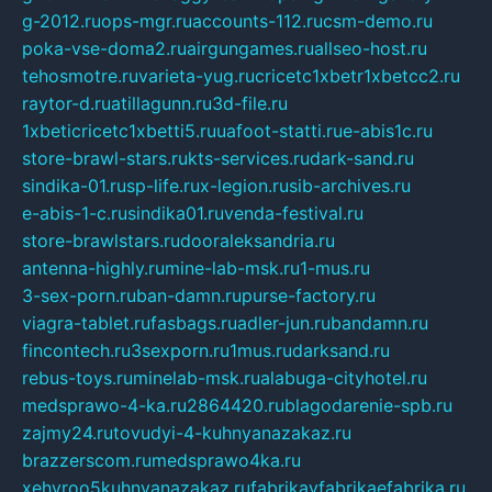
g-2012.ru
ops-mgr.ru
accounts-112.ru
csm-demo.ru
poka-vse-doma2.ru
airgungames.ru
allseo-host.ru
tehosmotre.ru
varieta-yug.ru
cricetc1xbetr1xbetcc2.ru
raytor-d.ru
atillagunn.ru
3d-file.ru
1xbeticricetc1xbetti5.ru
uafoot-statti.ru
e-abis1c.ru
store-brawl-stars.ru
kts-services.ru
dark-sand.ru
sindika-01.ru
sp-life.ru
x-legion.ru
sib-archives.ru
e-abis-1-c.ru
sindika01.ru
venda-festival.ru
store-brawlstars.ru
dooraleksandria.ru
antenna-highly.ru
mine-lab-msk.ru
1-mus.ru
3-sex-porn.ru
ban-damn.ru
purse-factory.ru
viagra-tablet.ru
fasbags.ru
adler-jun.ru
bandamn.ru
fincontech.ru
3sexporn.ru
1mus.ru
darksand.ru
rebus-toys.ru
minelab-msk.ru
alabuga-cityhotel.ru
medsprawo-4-ka.ru
2864420.ru
blagodarenie-spb.ru
zajmy24.ru
tovudyi-4-kuhnyanazakaz.ru
brazzerscom.ru
medsprawo4ka.ru
xehyroo5kuhnyanazakaz.ru
fabrikayfabrikaefabrika.ru