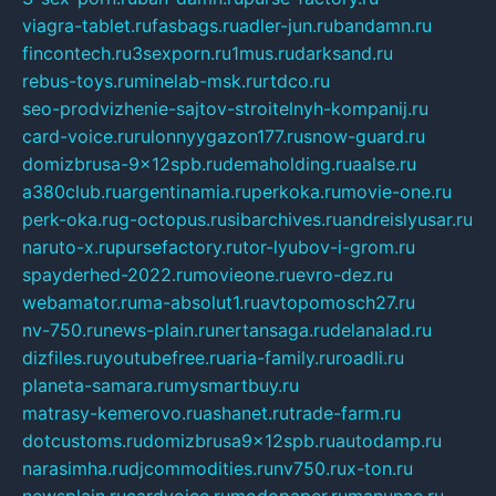
viagra-tablet.ru
fasbags.ru
adler-jun.ru
bandamn.ru
fincontech.ru
3sexporn.ru
1mus.ru
darksand.ru
rebus-toys.ru
minelab-msk.ru
rtdco.ru
seo-prodvizhenie-sajtov-stroitelnyh-kompanij.ru
card-voice.ru
rulonnyygazon177.ru
snow-guard.ru
domizbrusa-9x12spb.ru
demaholding.ru
aalse.ru
a380club.ru
argentinamia.ru
perkoka.ru
movie-one.ru
perk-oka.ru
g-octopus.ru
sibarchives.ru
andreislyusar.ru
naruto-x.ru
pursefactory.ru
tor-lyubov-i-grom.ru
spayderhed-2022.ru
movieone.ru
evro-dez.ru
webamator.ru
ma-absolut1.ru
avtopomosch27.ru
nv-750.ru
news-plain.ru
nertansaga.ru
delanalad.ru
dizfiles.ru
youtubefree.ru
aria-family.ru
roadli.ru
planeta-samara.ru
mysmartbuy.ru
matrasy-kemerovo.ru
ashanet.ru
trade-farm.ru
dotcustoms.ru
domizbrusa9x12spb.ru
autodamp.ru
narasimha.ru
djcommodities.ru
nv750.ru
x-ton.ru
newsplain.ru
cardvoice.ru
modopaper.ru
manunae.ru