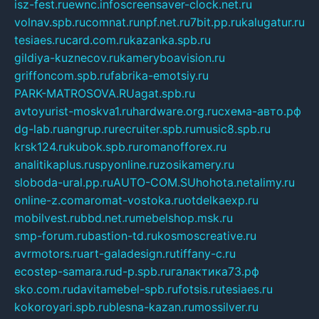
isz-fest.ru
ewnc.info
screensaver-clock.net.ru
volnav.spb.ru
comnat.ru
npf.net.ru
7bit.pp.ru
kalugatur.ru
tesiaes.ru
card.com.ru
kazanka.spb.ru
gildiya-kuznecov.ru
kameryboavision.ru
griffoncom.spb.ru
fabrika-emotsiy.ru
PARK-MATROSOVA.RU
agat.spb.ru
avtoyurist-moskva1.ru
hardware.org.ru
схема-авто.рф
dg-lab.ru
angrup.ru
recruiter.spb.ru
music8.spb.ru
krsk124.ru
kubok.spb.ru
romanofforex.ru
analitikaplus.ru
spyonline.ru
zosikamery.ru
sloboda-ural.pp.ru
AUTO-COM.SU
hohota.net
alimy.ru
online-z.com
aromat-vostoka.ru
otdelkaexp.ru
mobilvest.ru
bbd.net.ru
mebelshop.msk.ru
smp-forum.ru
bastion-td.ru
kosmoscreative.ru
avrmotors.ru
art-galadesign.ru
tiffany-c.ru
ecostep-samara.ru
d-p.spb.ru
галактика73.рф
sko.com.ru
davitamebel-spb.ru
fotsis.ru
tesiaes.ru
kokoroyari.spb.ru
blesna-kazan.ru
mossilver.ru