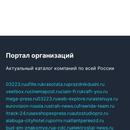
Портал организаций
Актуальный каталог компаний по всей России
03223.ru
ufille.ru
krasotata.ru
prazdnikdushi.ru
veetbox.ru
cinemapost.ru
ciam-fr.ru
kraft-you.ru
mega-press.ru
03223.ru
web-explore.ru
rastenuya.ru
eurovision-russia.ru
strah-news.ru
freeride-team.ru
itrack-24.ru
sexshopexpress.ru
autostudiopro.ru
alabuga-cityhotel.ru
pornv.ru
atlantpereezd.ru
bud-em-znakomye.ru
a-cdc.ru
elektrostal-news.ru