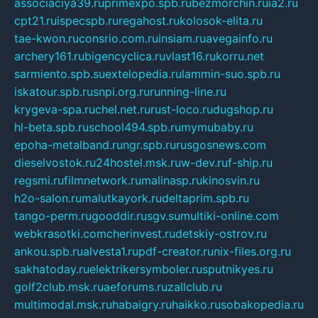
associaciya39.ru
primexpo.spb.ru
bezmorchin.ru
ia2.ru
cpt21.ru
ispecspb.ru
regahost.ru
kolosok-elita.ru
tae-kwon.ru
consrio.com.ru
insiam.ru
avegainfo.ru
archery161.ru
bigencyclica.ru
vlast16.ru
korru.net
sarmiento.spb.su
extelopedia.ru
lammin-suo.spb.ru
iskatour.spb.ru
snpi.org.ru
running-line.ru
krygeva-spa.ru
chel.net.ru
rust-loco.ru
dugshop.ru
hl-beta.spb.ru
school494.spb.ru
mymubaby.ru
epoha-metalband.ru
ngr.spb.ru
rusgosnews.com
dieselvostok.ru
24hostel.msk.ru
w-dev.ru
f-ship.ru
regsmi.ru
filmnetwork.ru
malinasp.ru
kinosvin.ru
h2o-salon.ru
malutkayork.ru
deltaprim.spb.ru
tango-perm.ru
gooddir.ru
sgv.su
multiki-online.com
webkrasotki.com
cherinvest.ru
detskiy-ostrov.ru
ankou.spb.ru
alvesta1.ru
pdf-creator.ru
nix-files.org.ru
sakhatoday.ru
elektrikersymboler.ru
sputnikyes.ru
golf2club.msk.ru
aeforums.ru
zallclub.ru
multimodal.msk.ru
habaigry.ru
haikko.ru
sobakopedia.ru