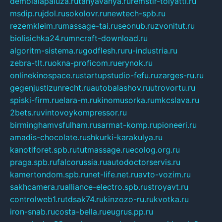
demolalapaluza.ru
tanyavanya.ru
remstir-tolyatti.ru
msdip.ru
jdol.ru
sokolovr.ru
newtech-spb.ru
rezemkleim.ru
massage-tai.ru
seonub.ru
zvonitut.ru
biolisichka24.ru
mncraft-download.ru
algoritm-sistema.ru
godflesh.ru
ru-industria.ru
zebra-tlt.ru
okna-proficom.ru
erynok.ru
onlinekinospace.ru
startupstudio-fefu.ru
zarges-ru.ru
gegenjustizunrecht.ru
autobalashov.ru
utrovortu.ru
spiski-firm.ru
elara-m.ru
kinomusorka.ru
mkcslava.ru
2bets.ru
vintovoykompressor.ru
birminghamvsfulham.ru
sarmat-komp.ru
pioneeri.ru
amadis-chocolate.ru
shkurki-karakulya.ru
kanotiforet.spb.ru
tutmassage.ru
ecolog.org.ru
praga.spb.ru
falcorussia.ru
autodoctorservis.ru
kamertondom.spb.ru
net-life.net.ru
avto-vozim.ru
sakhcamera.ru
alliance-electro.spb.ru
stroyavt.ru
controlweb1.ru
tdsak74.ru
kinzozo-ru.ru
kvotka.ru
iron-snab.ru
costa-bella.ru
eugrus.pp.ru