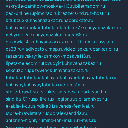
vskrytie-zamkov-moskva-113.ru
biletnadom.ru
zed-online.ru
pimchax.ru
brazzers-hd.ru
z-host.ru
kitubeu2kuhnyanazakaz.ru
naperekate.ru
kuhnyaofabrikaufabrik.ru
kitubeu-2-kuhnyanazakaz.ru
xehyroo-5-kuhnyanazakaz.ru
cs-68.ru
guzywia-4-kuhnyanazakaz.ru
mir-tk.ru
vlknrussia.ru
cs68.ru
vladivostok-map.ru
video-seks.ru
bankaribi.ru
raszar.ru
vskrytie-zamkov-moskva113.ru
lipetsktelecom.ru
tovudyi4kuhnyanazakaz.ru
seksuzb.ru
guzywia4kuhnyanazakaz.ru
fabrikaofabrikaokuhny.ru
kuhnyaekuhnyaafabrika.ru
kuhnyaykuhnyayfabrika.ru
e-abis1c.ru
store-brawl-stars.ru
kts-services.ru
dark-sand.ru
sindika-01.ru
sp-life.ru
x-legion.ru
sib-archives.ru
e-abis-1-c.ru
sindika01.ru
venda-festival.ru
store-brawlstars.ru
dooraleksandria.ru
antenna-highly.ru
mine-lab-msk.ru
1-mus.ru
3-sex-porn.ru
ban-damn.ru
purse-factory.ru