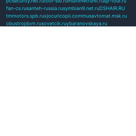
pcsecurity.net.ru
tool-sib.ru
multimetrunit.ru
sp-tour.ru
fan-cs.ru
santeh-russia.ru
symbian9.net.ru
DSHAIR.RU
tmmotors.spb.ru
xjocuricopii.com
musavtomat.msk.ru
obustrojdom.ru
sovetcik.ru
ybaranovskaya.ru
ppknews.ru
cult-alshei.ru
JAPANRUSSIA.RU
proekciyamebel.ru
imper-finans.ru
rim.org.ru
glamourai.ru
brassminus.ru
zabor-pro.ru
ftn.pp.ru
dorogoe58.ru
laimengpacker.ru
kuzova-zapchasti.ru
sageerp.ru
taxodrom.ru
dsrazvitie.ru
hardcity.net.ru
ratinghomegames.ru
topservice25.ru
gubernyan.ru
gtglasslined.ru
ii4.ru
tssport.spb.ru
andorra24.com
blackwallstreet.ru
oboimos.ru
optim-doors.com.ru
ikuch.ru
nycr.org.ru
npa21.ru
vremya-ch.spb.ru
desert000.ru
ivtorgi.ru
ifiori.ru
catalog-statei.ru
dcv.org.ru
spetsmaster174.ru
ipkameryhiseeu.ru
dum26.ru
ruspol.spb.ru
fr-opendp.ru
kam-solnyshko.ru
cheyenne-arapaho.ru
sevzapmetal.spb.ru
ted-lapidus.spb.ru
parasite-eliminator.ru