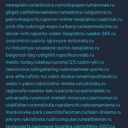
newsplain.ru
cardvoice.ru
modopaper.ru
manunae.ru
gbget.ru
alfeihavsalnassr.ru
madoma.ru
tajuncos.ru
petrovkasports.ru
porno-online-besplatno.ru
splclub.ru
york-life.ru
doroga-expo.ru
ribery.ru
cleanmedicine.ru
slovar-ivrit.ru
porno-video-besplatno.ru
seks-365.ru
ovucontrol.ru
sloty-igrovyye-avtomaty.ru
ru-industriya.ru
russkoe-porno-besplatno.ru
belgorod-day.ru
digilith.ru
pichkurovlab.ru
medic-today.ru
taksu.ru
comp123.ru
don-ykt.ru
teensvoice.ru
imgsharing.ru
domashnee-porno.ru
eva-elfie.ru
foto-tur.ru
biz-doska.ru
metropoltravel.ru
veslo-i-yakor.ru
borodino-media.ru
rostotsky.ru
regionufa.ru
weiss-bet.ru
zaryna.ru
casinotablet.ru
universalia.ru
remont-mebeli-moscow.ru
termomur.ru
clubfisher.ru
remstirufa.ru
erdamchi.ru
doramamama.ru
muraviovka-park.ru
worldofwoman.ru
clean-dreams.ru
arkrym.ru
kristinita.ru
dircomputer.ru
healthenter.ru
textexperts.ru
pivnaya-kruzhka.ru
kinofilmy-2021.ru