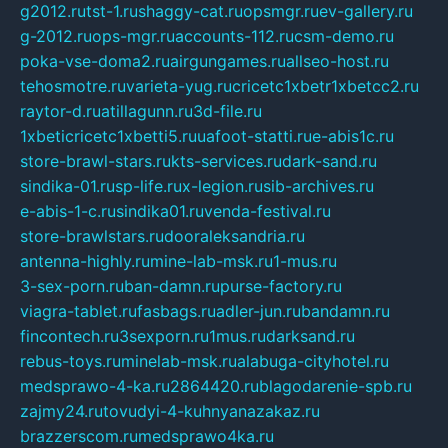
g2012.ru
tst-1.ru
shaggy-cat.ru
opsmgr.ru
ev-gallery.ru
g-2012.ru
ops-mgr.ru
accounts-112.ru
csm-demo.ru
poka-vse-doma2.ru
airgungames.ru
allseo-host.ru
tehosmotre.ru
varieta-yug.ru
cricetc1xbetr1xbetcc2.ru
raytor-d.ru
atillagunn.ru
3d-file.ru
1xbeticricetc1xbetti5.ru
uafoot-statti.ru
e-abis1c.ru
store-brawl-stars.ru
kts-services.ru
dark-sand.ru
sindika-01.ru
sp-life.ru
x-legion.ru
sib-archives.ru
e-abis-1-c.ru
sindika01.ru
venda-festival.ru
store-brawlstars.ru
dooraleksandria.ru
antenna-highly.ru
mine-lab-msk.ru
1-mus.ru
3-sex-porn.ru
ban-damn.ru
purse-factory.ru
viagra-tablet.ru
fasbags.ru
adler-jun.ru
bandamn.ru
fincontech.ru
3sexporn.ru
1mus.ru
darksand.ru
rebus-toys.ru
minelab-msk.ru
alabuga-cityhotel.ru
medsprawo-4-ka.ru
2864420.ru
blagodarenie-spb.ru
zajmy24.ru
tovudyi-4-kuhnyanazakaz.ru
brazzerscom.ru
medsprawo4ka.ru