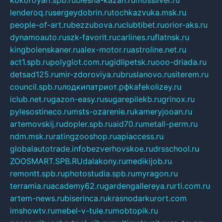
lenderoq.ru
sergeydobrin.ru
tochkazvuka.msk.ru
people-of-art.ru
bezzubova.ru
clubtibet.ru
orior-aks.ru
dynamoauto.ru
szk-favorit.ru
carlines.ru
flatnsk.ru
kingbolenskaner.ru
alex-motor.ru
astroline.net.ru
act1.spb.ru
polyglot.com.ru
gidlipetsk.ru
ooo-driada.ru
detsad125.ru
mir-zdoroviya.ru
bruslanovo.ru
siterem.ru
council.spb.ru
лодкипатриот.рф
kafekolizey.ru
iclub.net.ru
gazon-easy.ru
sugarepilekb.ru
grinox.ru
pylesostineco.ru
msts-ozarenie.ru
kameryjooan.ru
artemovskij.ru
dopler.spb.ru
aid70.ru
metall-perm.ru
ndm.msk.ru
ratingzooshop.ru
apiaccess.ru
globalautotrade.info
bezverhovskoe.ru
drsschool.ru
ZOOSMART.SPB.RU
dalakony.ru
medikijob.ru
remontt.spb.ru
photostudia.spb.ru
myragon.ru
terramia.ru
academy62.ru
gardengallereya.ru
rti.com.ru
artem-news.ru
biserinca.ru
krasnodarkurort.com
imshowtv.ru
mebel-v-tule.ru
mobtopik.ru