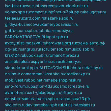
isz-fest.ru
ewnc.info
screensaver-clock.net.ru
volnav.spb.ru
comnat.ru
npf.net.ru
7bit.pp.ru
kalugatur.ru
tesiaes.ru
card.com.ru
kazanka.spb.ru
gildiya-kuznecov.ru
kameryboavision.ru
griffoncom.spb.ru
fabrika-emotsiy.ru
PARK-MATROSOVA.RU
agat.spb.ru
avtoyurist-moskva1.ru
hardware.org.ru
схема-авто.рф
dg-lab.ru
angrup.ru
recruiter.spb.ru
music8.spb.ru
krsk124.ru
kubok.spb.ru
romanofforex.ru
analitikaplus.ru
spyonline.ru
zosikamery.ru
sloboda-ural.pp.ru
AUTO-COM.SU
hohota.net
alimy.ru
online-z.com
aromat-vostoka.ru
otdelkaexp.ru
mobilvest.ru
bbd.net.ru
mebelshop.msk.ru
smp-forum.ru
bastion-td.ru
kosmoscreative.ru
avrmotors.ru
art-galadesign.ru
tiffany-c.ru
ecostep-samara.ru
d-p.spb.ru
галактика73.рф
sko.com.ru
davitamebel-spb.ru
fotsis.ru
tesiaes.ru
kokoroyari.spb.ru
blesna-kazan.ru
mossilver.ru