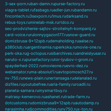
3-sex-porn.ru
ban-damn.ru
purse-factory.ru
viagra-tablet.ru
fasbags.ru
adler-jun.ru
bandamn.ru
fincontech.ru
3sexporn.ru
1mus.ru
darksand.ru
rebus-toys.ru
minelab-msk.ru
rtdco.ru
seo-prodvizhenie-sajtov-stroitelnyh-kompanij.ru
card-voice.ru
rulonnyygazon177.ru
snow-guard.ru
domizbrusa-9x12spb.ru
demaholding.ru
aalse.ru
a380club.ru
argentinamia.ru
perkoka.ru
movie-one.ru
perk-oka.ru
g-octopus.ru
sibarchives.ru
andreislyusar.ru
naruto-x.ru
pursefactory.ru
tor-lyubov-i-grom.ru
spayderhed-2022.ru
movieone.ru
evro-dez.ru
webamator.ru
ma-absolut1.ru
avtopomosch27.ru
nv-750.ru
news-plain.ru
nertansaga.ru
delanalad.ru
dizfiles.ru
youtubefree.ru
aria-family.ru
roadli.ru
planeta-samara.ru
mysmartbuy.ru
matrasy-kemerovo.ru
ashanet.ru
trade-farm.ru
dotcustoms.ru
domizbrusa9x12spb.ru
autodamp.ru
narasimha.ru
djcommodities.ru
nv750.ru
x-ton.ru