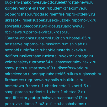
bud-em-znakomye.ru
a-cdc.ru
elektrostal-news.ru
korolevremont-market.ru
budem-znakomye.ru
oooagrosnab.ru
fpodaso.ru
emfire.ru
pro-otdelky.ru
ukrasotki.ru
seksuzbek.ru
seks-uzbek.ru
porno-vk.ru
sovratili.ru
olecoon.ru
vd-dosug.ru
adonyev.ru
rbc-news.ru
porno-skvirt.ru
krospr.ru
13autor-kolonka.ru
sormol.ru
2rich.ru
hostel-65.ru
hostserve.ru
porno-na-russkom.ru
mishinlab.ru
neznobi.ru
bigfatcc.ru
habble.ru
starbucksvia.ru
delfinet.ru
silvernano.ru
elestal.ru
vektor-doroga.ru
velotrenajery.ru
pronso54.ru
lenasever.ru
lovinskix.ru
show-pets.ru
smartnews03.ru
discofoxworld.ru
miraclecoon.ru
pongup.ru
hostel65.ru
liura.ru
glasspb.ru
firehunters.ru
gribowo.ru
gnalis.ru
bulkitula.ru
hometown-france.ru
1-xbeticricetc-1-xbetti-5.ru
shop-garena.ru
cricetc-1-xbetr-1-xbetcc-2.ru
one-life-story.ru
top-halyava.ru
accounts112.ru
poka-vse-doma-2.ru
3-d-file.ru
hahahaharms.ru