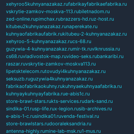
xehyroo5kuhnyanazakaz.ru
fabrikayfabrikaefabrika.ru
vskrytie-zamkov-moskva-113.ru
biletnadom.ru
zed-online.ru
pimchax.ru
brazzers-hd.ru
z-host.ru
kitubeu2kuhnyanazakaz.ru
naperekate.ru
kuhnyaofabrikaufabrik.ru
kitubeu-2-kuhnyanazakaz.ru
xehyroo-5-kuhnyanazakaz.ru
cs-68.ru
guzywia-4-kuhnyanazakaz.ru
mir-tk.ru
vlknrussia.ru
cs68.ru
vladivostok-map.ru
video-seks.ru
bankaribi.ru
raszar.ru
vskrytie-zamkov-moskva113.ru
lipetsktelecom.ru
tovudyi4kuhnyanazakaz.ru
seksuzb.ru
guzywia4kuhnyanazakaz.ru
fabrikaofabrikaokuhny.ru
kuhnyaekuhnyaafabrika.ru
kuhnyaykuhnyayfabrika.ru
e-abis1c.ru
store-brawl-stars.ru
kts-services.ru
dark-sand.ru
sindika-01.ru
sp-life.ru
x-legion.ru
sib-archives.ru
e-abis-1-c.ru
sindika01.ru
venda-festival.ru
store-brawlstars.ru
dooraleksandria.ru
antenna-highly.ru
mine-lab-msk.ru
1-mus.ru