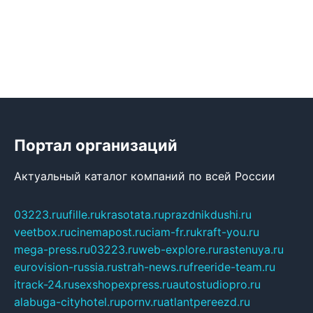
Портал организаций
Актуальный каталог компаний по всей России
03223.ru
ufille.ru
krasotata.ru
prazdnikdushi.ru
veetbox.ru
cinemapost.ru
ciam-fr.ru
kraft-you.ru
mega-press.ru
03223.ru
web-explore.ru
rastenuya.ru
eurovision-russia.ru
strah-news.ru
freeride-team.ru
itrack-24.ru
sexshopexpress.ru
autostudiopro.ru
alabuga-cityhotel.ru
pornv.ru
atlantpereezd.ru