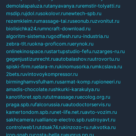
demolalapaluza.ru
tanyavanya.ru
remstir-tolyatti.ru
msdip.ru
jdol.ru
sokolovr.ru
newtech-spb.ru
rezemkleim.ru
massage-tai.ru
seonub.ru
zvonitut.ru
biolisichka24.ru
mncraft-download.ru
algoritm-sistema.ru
godflesh.ru
ru-industria.ru
zebra-tlt.ru
okna-proficom.ru
erynok.ru
onlinekinospace.ru
startupstudio-fefu.ru
zarges-ru.ru
gegenjustizunrecht.ru
autobalashov.ru
utrovortu.ru
spiski-firm.ru
elara-m.ru
kinomusorka.ru
mkcslava.ru
2bets.ru
vintovoykompressor.ru
birminghamvsfulham.ru
sarmat-komp.ru
pioneeri.ru
amadis-chocolate.ru
shkurki-karakulya.ru
kanotiforet.spb.ru
tutmassage.ru
ecolog.org.ru
praga.spb.ru
falcorussia.ru
autodoctorservis.ru
kamertondom.spb.ru
net-life.net.ru
avto-vozim.ru
sakhcamera.ru
alliance-electro.spb.ru
stroyavt.ru
controlweb1.ru
tdsak74.ru
kinzozo-ru.ru
kvotka.ru
iron-snab.ru
costa-bella.ru
eugrus.pp.ru