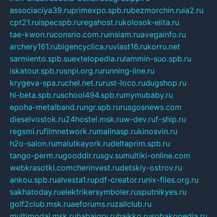
associaciya39.ru
primexpo.spb.ru
bezmorchin.ru
ia2.ru
cpt21.ru
ispecspb.ru
regahost.ru
kolosok-elita.ru
tae-kwon.ru
consrio.com.ru
insiam.ru
avegainfo.ru
archery161.ru
bigencyclica.ru
vlast16.ru
korru.net
sarmiento.spb.su
extelopedia.ru
lammin-suo.spb.ru
iskatour.spb.ru
snpi.org.ru
running-line.ru
krygeva-spa.ru
chel.net.ru
rust-loco.ru
dugshop.ru
hl-beta.spb.ru
school494.spb.ru
mymubaby.ru
epoha-metalband.ru
ngr.spb.ru
rusgosnews.com
dieselvostok.ru
24hostel.msk.ru
w-dev.ru
f-ship.ru
regsmi.ru
filmnetwork.ru
malinasp.ru
kinosvin.ru
h2o-salon.ru
malutkayork.ru
deltaprim.spb.ru
tango-perm.ru
gooddir.ru
sgv.su
multiki-online.com
webkrasotki.com
cherinvest.ru
detskiy-ostrov.ru
ankou.spb.ru
alvesta1.ru
pdf-creator.ru
nix-files.org.ru
sakhatoday.ru
elektrikersymboler.ru
sputnikyes.ru
golf2club.msk.ru
aeforums.ru
zallclub.ru
multimodal.msk.ru
habaigry.ru
haikko.ru
sobakopedia.ru